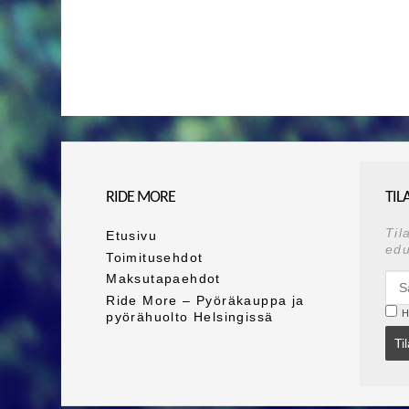
RIDE MORE
TIL
Til
Etusivu
edu
Toimitusehdot
Maksutapaehdot
Ride More – Pyöräkauppa ja
H
pyörähuolto Helsingissä
Ti