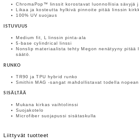
ChromaPop™ linssit korostavat luonnollisia sävyjä j
Likaa ja kosteutta hylkivä pinnoite pitää linssin ki
100% UV suojaus
ISTUVUUS
Medium fit, L linssin pinta-ala
5-base cylindrical linssi
Nonslip materiaalista tehty Megon nenätyyny pitää 
säätö.
RUNKO
TR90 ja TPU hybrid runko
Smithin MAG -sangat mahdollistavat todella nopean
SISÄLTÄÄ
Mukana kirkas vaihtolinssi
Suojakotelo
Microfiber suojapussi sisätaskulla
Liittyvät tuotteet