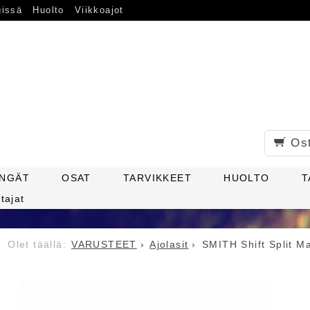
gissä
Huolto
Viikkoajot
Os
ENGÄT
OSAT
TARVIKKEET
HUOLTO
T
tajat
VARUSTEET
Ajolasit
SMITH Shift Split Ma