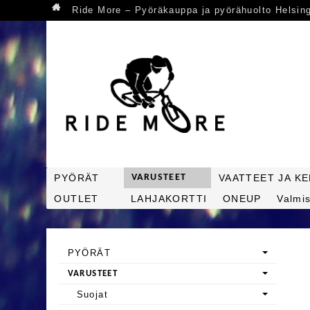
Ride More – Pyöräkauppa ja pyörähuolto Helsin
PYÖRÄT
VARUSTEET
VAATTEET JA K
OUTLET
LAHJAKORTTI
ONEUP
Valmis
PYÖRÄT
VARUSTEET
Suojat