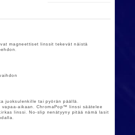
at magneettiset linssit tekevät näistä
toehdon.
 vaihdon
kka juoksulenkille tai pyörän päällä.
ja vapaa-aikaan. ChromaPop™ linssi säätelee
rkas linssi. No-slip nenätyyny pitää nämä lasit
dalla.