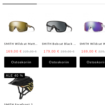
SMITH Wildcat Matte Safari + Chromapop Black Gold Lens / Clear AF
SMITH Bobcat Black + Photochromic Clear to Gray ja Kirkas linssi
169,00 €
179,00 €
169,00 €
225,00 €
239,00 €
225
Ostoskoriin
Ostoskoriin
Ostoskori
ALE 40 %
SMITH Forefront 2 MIPS pyöräilykypärä