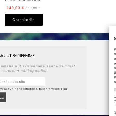
149,00 €
250,00 €
Ostoskoriin
K
m
AA UUTISKIRJEEMME
a
aamalla uutiskirjeemme saat uusimmat
m
t suoraan sähköpostiisi.
t
K
a
yväksyn henkilötietojen tallentamisen (
lue
)
laa