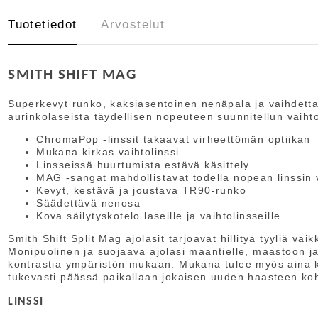
Tuotetiedot
Arvostelut
SMITH SHIFT MAG
Superkevyt runko, kaksiasentoinen nenäpala ja vaihdettav
aurinkolaseista täydellisen nopeuteen suunnitellun vaih
ChromaPop -linssit takaavat virheettömän optiikan
Mukana kirkas vaihtolinssi
Linsseissä huurtumista estävä käsittely
MAG -sangat mahdollistavat todella nopean linssin
Kevyt, kestävä ja joustava TR90-runko
Säädettävä nenosa
Kova säilytyskotelo laseille ja vaihtolinsseille
Smith Shift Split Mag ajolasit tarjoavat hillityä tyyliä vai
Monipuolinen ja suojaava ajolasi maantielle, maastoon 
kontrastia ympäristön mukaan. Mukana tulee myös aina ki
tukevasti päässä paikallaan jokaisen uuden haasteen koh
LINSSI