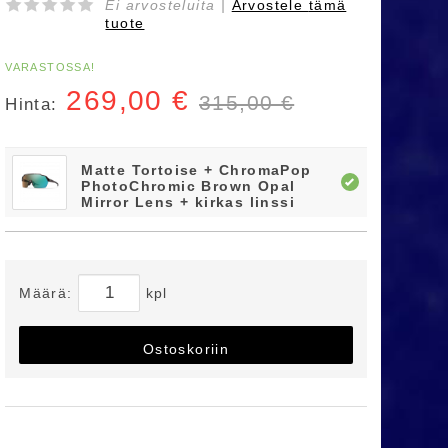
Ei arvosteluita |
Arvostele
tämä
tuote
VARASTOSSA!
269,00
€
315,00 €
Hinta:
Matte Tortoise + ChromaPop
PhotoChromic Brown Opal
Mirror Lens + kirkas linssi
Määrä:
kpl
Ostoskoriin