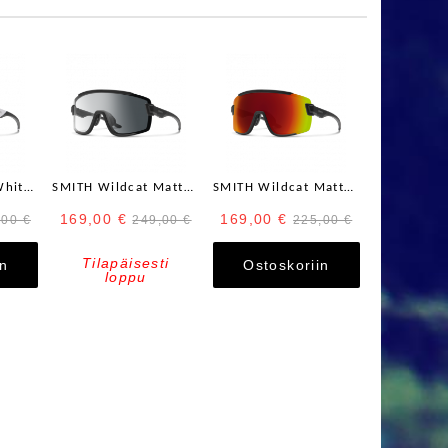
SMITH Wildcat White + ChromaPop Violet Mirror Lens / Clear AF
SMITH Wildcat Matte Black + Photochromic Clear to Gray Lens ja kirkas linssi
SMITH Wildcat Matte Black ChromaPop Red Mirror / Clear AF
169,00 €
169,00 €
,00 €
249,00 €
225,00 €
Tilapäisesti
in
Ostoskoriin
loppu