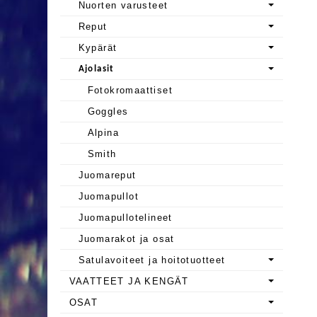
Nuorten varusteet
Reput
Kypärät
Ajolasit
Fotokromaattiset
Goggles
Alpina
Smith
Juomareput
Juomapullot
Juomapullotelineet
Juomarakot ja osat
Satulavoiteet ja hoitotuotteet
VAATTEET JA KENGÄT
OSAT