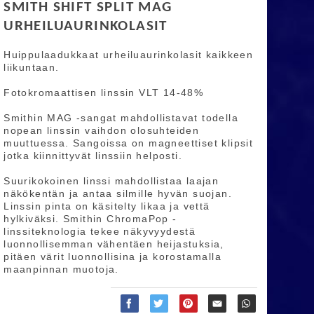
SMITH SHIFT SPLIT MAG
URHEILUAURINKOLASIT
Huippulaadukkaat urheiluaurinkolasit kaikkeen
liikuntaan.
Fotokromaattisen linssin VLT 14-48%
Smithin MAG -sangat mahdollistavat todella
nopean linssin vaihdon olosuhteiden
muuttuessa. Sangoissa on magneettiset klipsit
jotka kiinnittyvät linssiin helposti.
Suurikokoinen linssi mahdollistaa laajan
näkökentän ja antaa silmille hyvän suojan.
Linssin pinta on käsitelty likaa ja vettä
hylkiväksi. Smithin ChromaPop -
linssiteknologia tekee näkyvyydestä
luonnollisemman vähentäen heijastuksia,
pitäen värit luonnollisina ja korostamalla
maanpinnan muotoja.