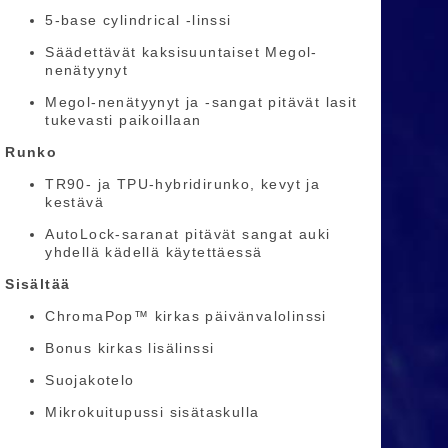
5-base cylindrical -linssi
Säädettävät kaksisuuntaiset Megol-
nenätyynyt
Megol-nenätyynyt ja -sangat pitävät lasit
tukevasti paikoillaan
Runko
TR90- ja TPU-hybridirunko, kevyt ja
kestävä
AutoLock-saranat pitävät sangat auki
yhdellä kädellä käytettäessä
Sisältää
ChromaPop™ kirkas päivänvalolinssi
Bonus kirkas lisälinssi
Suojakotelo
Mikrokuitupussi sisätaskulla