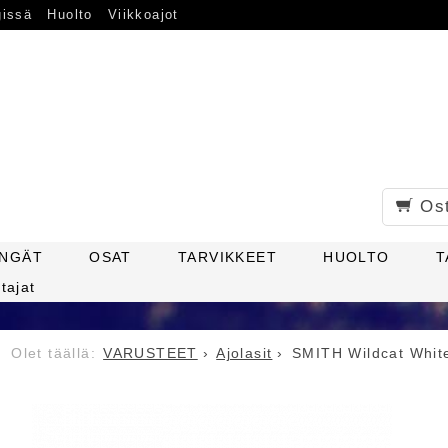
gissä
Huolto
Viikkoajot
Os
ENGÄT
OSAT
TARVIKKEET
HUOLTO
T
tajat
VARUSTEET
Ajolasit
SMITH Wildcat White