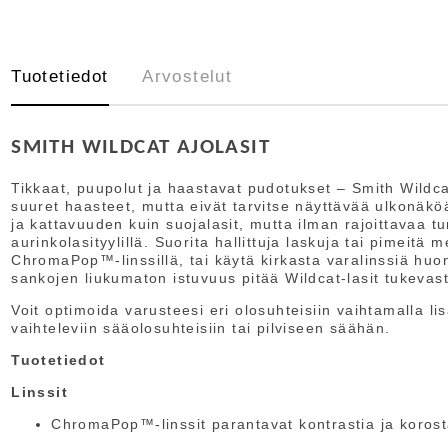
Tuotetiedot
Arvostelut
SMITH WILDCAT AJOLASIT
Tikkaat, puupolut ja haastavat pudotukset – Smith Wildcat 
suuret haasteet, mutta eivät tarvitse näyttävää ulkonäkö
ja kattavuuden kuin suojalasit, mutta ilman rajoittavaa tu
aurinkolasityylillä. Suorita hallittuja laskuja tai pimeitä
ChromaPop™-linssillä, tai käytä kirkasta varalinssiä huo
sankojen liukumaton istuvuus pitää Wildcat-lasit tukevast
Voit optimoida varusteesi eri olosuhteisiin vaihtamalla li
vaihteleviin sääolosuhteisiin tai pilviseen säähän.
Tuotetiedot
Linssit
ChromaPop™-linssit parantavat kontrastia ja korosta