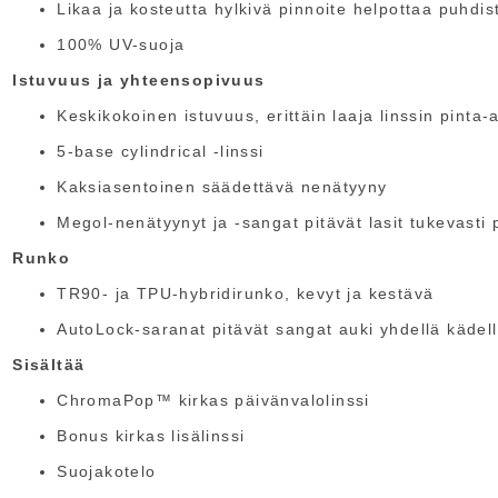
Likaa ja kosteutta hylkivä pinnoite helpottaa puhdis
100% UV-suoja
Istuvuus ja yhteensopivuus
Keskikokoinen istuvuus, erittäin laaja linssin pinta-
5-base cylindrical -linssi
Kaksiasentoinen säädettävä nenätyyny
Megol-nenätyynyt ja -sangat pitävät lasit tukevasti 
Runko
TR90- ja TPU-hybridirunko, kevyt ja kestävä
AutoLock-saranat pitävät sangat auki yhdellä kädel
Sisältää
ChromaPop™ kirkas päivänvalolinssi
Bonus kirkas lisälinssi
Suojakotelo