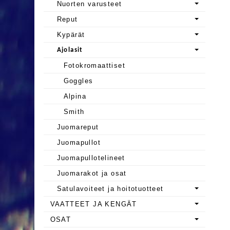
Nuorten varusteet
Reput
Kypärät
Ajolasit
Fotokromaattiset
Goggles
Alpina
Smith
Juomareput
Juomapullot
Juomapullotelineet
Juomarakot ja osat
Satulavoiteet ja hoitotuotteet
VAATTEET JA KENGÄT
OSAT