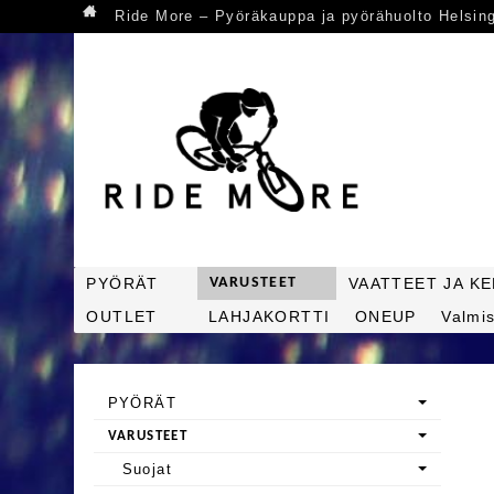
Ride More – Pyöräkauppa ja pyörähuolto Helsin
PYÖRÄT
VARUSTEET
VAATTEET JA K
OUTLET
LAHJAKORTTI
ONEUP
Valmis
PYÖRÄT
VARUSTEET
Suojat