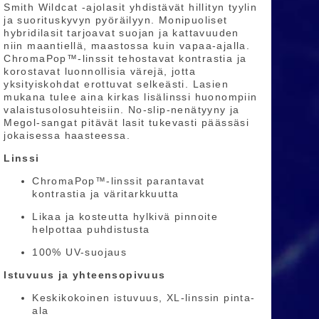
Smith Wildcat -ajolasit yhdistävät hillityn tyylin
ja suorituskyvyn pyöräilyyn. Monipuoliset
hybridilasit tarjoavat suojan ja kattavuuden
niin maantiellä, maastossa kuin vapaa-ajalla.
ChromaPop™-linssit tehostavat kontrastia ja
korostavat luonnollisia värejä, jotta
yksityiskohdat erottuvat selkeästi. Lasien
mukana tulee aina kirkas lisälinssi huonompiin
valaistusolosuhteisiin. No-slip-nenätyyny ja
Megol-sangat pitävät lasit tukevasti päässäsi
jokaisessa haasteessa.
Linssi
ChromaPop™-linssit parantavat
kontrastia ja väritarkkuutta
Likaa ja kosteutta hylkivä pinnoite
helpottaa puhdistusta
100% UV-suojaus
Istuvuus ja yhteensopivuus
Keskikokoinen istuvuus, XL-linssin pinta-
ala