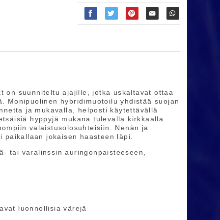
on suunniteltu ajajille, jotka uskaltavat ottaa
ä. Monipuolinen hybridimuotoilu yhdistää suojan
nnetta ja mukavalla, helposti käytettävällä
 metsäisiä hyppyjä mukana tulevalla kirkkaalla
nompiin valaistusolosuhteisiin. Nenän ja
i paikallaan jokaisen haasteen läpi.
sä- tai varalinssin auringonpaisteeseen,
vat luonnollisia värejä