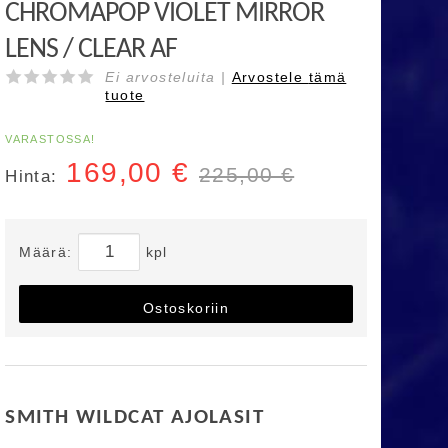
CHROMAPOP VIOLET MIRROR
LENS / CLEAR AF
Ei arvosteluita |
Arvostele
tämä
tuote
VARASTOSSA!
169,00
€
225,00 €
Hinta:
Määrä:
kpl
Ostoskoriin
SMITH WILDCAT AJOLASIT