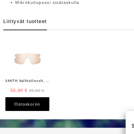
Mikrokuitupussi sisätaskulla
Liittyvät tuotteet
SMITH Vaihtolinssit, Replacement Lens
55,00 €
80,00 €
Ostoskoriin