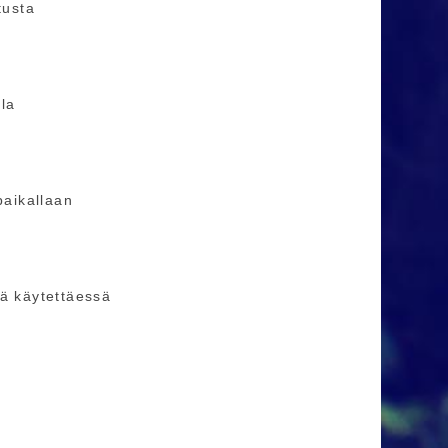
tusta
ala
paikallaan
lä käytettäessä