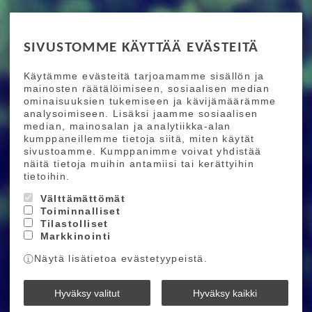
RIDE MORE
SIVUSTOMME KÄYTTÄÄ EVÄSTEITÄ
Etusivu
Toimitusehdot
Maksutapaehdot
Käytämme evästeitä tarjoamamme sisällön ja
Ride More – Pyöräkauppa ja pyörähuolto
mainosten räätälöimiseen, sosiaalisen median
Helsingissä
ominaisuuksien tukemiseen ja kävijämäärämme
analysoimiseen. Lisäksi jaamme sosiaalisen
median, mainosalan ja analytiikka-alan
TILAA UUTISKIRJEEMME
kumppaneillemme tietoja siitä, miten käytät
sivustoamme. Kumppanimme voivat yhdistää
Tilaamalla uutiskirjeemme saat uusimmat edut
näitä tietoja muihin antamiisi tai kerättyihin
suoraan sähköpostiisi.
tietoihin.
Välttämättömät
Toiminnalliset
Hyväksyn henkilötietojen tallentamisen (
lue
)
Tilastolliset
Markkinointi
Tilaa
Näytä lisätietoa evästetyypeistä.
Ride More © 2026
Hyväksy valitut
Hyväksy kaikki