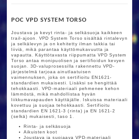
POC VPD SYSTEM TORSO
Joustava ja kevyt rinta- ja selkäsuoja kaikkeen
trail-ajoon. VPD System Torso sisältää rintalevyn
ja selkälevyn ja on kehitetty ilman takkia tai
liiviä, mikä parantaa käyttömukavuutta ja
vapautta. Käyttötavasta riippumatta VPD System
Torso antaa monipuolisen ja sertifioidun kevyen
suojan. 3D-valuprosessilla rakennettu VPD-
järjestelmä tarjoaa ainutlaatuisen
vaimennuksen, joka on sertifioitu EN1621-
standardien mukaisesti. Lisäksi se hengittää
tehokkaasti. VPD-materiaali pehmenee kehon
lämmöstä, mikä mahdollistaa hyvän
liikkumavapauden käyttäjälle. Iskuissa materiaali
kovettuu ja suojaa tehokkaasti. Sertifioitu
standardien EN 1621-3 (rinta) ja EN 1621-2
(selkä) mukaisesti, taso 1.
Rinta- ja selkäsuoja
Aikuisten koot
Joustava ja suojaava VPD-materiaali