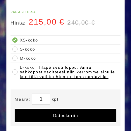
VARASTOSSA!
215,00
€
240,00 €
Hinta:
XS-koko
S-koko
M-koko
L-koko
Tilapäisesti loppu. Anna
sähköpostiosoitteesi niin kerromme sinulle
kun tätä vaihtoehtoa on taas saatavilla.
Määrä:
kpl
Ostoskoriin