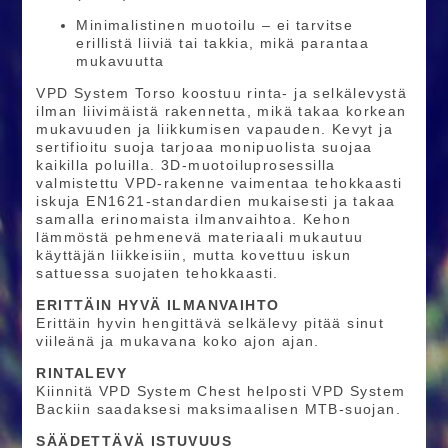
Minimalistinen muotoilu – ei tarvitse
erillistä liiviä tai takkia, mikä parantaa
mukavuutta
VPD System Torso koostuu rinta- ja selkälevystä
ilman liivimäistä rakennetta, mikä takaa korkean
mukavuuden ja liikkumisen vapauden. Kevyt ja
sertifioitu suoja tarjoaa monipuolista suojaa
kaikilla poluilla. 3D-muotoiluprosessilla
valmistettu VPD-rakenne vaimentaa tehokkaasti
iskuja EN1621-standardien mukaisesti ja takaa
samalla erinomaista ilmanvaihtoa. Kehon
lämmöstä pehmenevä materiaali mukautuu
käyttäjän liikkeisiin, mutta kovettuu iskun
sattuessa suojaten tehokkaasti.
ERITTÄIN HYVÄ ILMANVAIHTO
Erittäin hyvin hengittävä selkälevy pitää sinut
viileänä ja mukavana koko ajon ajan.
RINTALEVY
Kiinnitä VPD System Chest helposti VPD System
Backiin saadaksesi maksimaalisen MTB-suojan.
SÄÄDETTÄVÄ ISTUVUUS