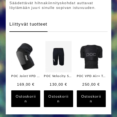
Säädettävät hihnakiinnityskohdat auttavat
löytämään juuri sinulle sopivan istuvuuden.
Liittyvät tuotteet
POC Joint VPD System Knee
POC Velocity Shorts
POC VPD Air+ Tee
169,00 €
130,00 €
250,00 €
Ostoskorii
Ostoskorii
Ostoskorii
n
n
n