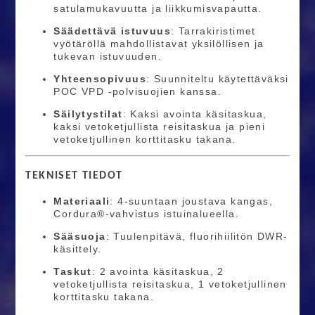
satulamukavuutta ja liikkumisvapautta.​
Säädettävä istuvuus
: Tarrakiristimet
vyötäröllä mahdollistavat yksilöllisen ja
tukevan istuvuuden.​
Yhteensopivuus
: Suunniteltu käytettäväksi
POC VPD -polvisuojien kanssa.​
Säilytystilat
: Kaksi avointa käsitaskua,
kaksi vetoketjullista reisitaskua ja pieni
vetoketjullinen korttitasku takana.​
TEKNISET TIEDOT
Materiaali
: 4-suuntaan joustava kangas,
Cordura®-vahvistus istuinalueella.​
Sääsuoja
: Tuulenpitävä, fluorihiilitön DWR-
käsittely.​
Taskut
: 2 avointa käsitaskua, 2
vetoketjullista reisitaskua, 1 vetoketjullinen
korttitasku takana.​