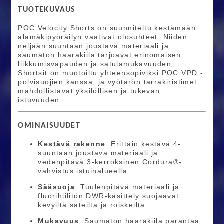
TUOTEKUVAUS
POC Velocity Shorts on suunniteltu kestämään
alamäkipyöräilyn vaativat olosuhteet. Niiden
neljään suuntaan joustava materiaali ja
saumaton haarakiila tarjoavat erinomaisen
liikkumisvapauden ja satulamukavuuden.
Shortsit on muotoiltu yhteensopiviksi POC VPD -
polvisuojien kanssa, ja vyötärön tarrakiristimet
mahdollistavat yksilöllisen ja tukevan
istuvuuden. ​
OMINAISUUDET
Kestävä rakenne
: Erittäin kestävä 4-
suuntaan joustava materiaali ja
vedenpitävä 3-kerroksinen Cordura®-
vahvistus istuinalueella.​
Sääsuoja
: Tuulenpitävä materiaali ja
fluorihiilitön DWR-käsittely suojaavat
kevyiltä sateilta ja roiskeilta.​
Mukavuus
: Saumaton haarakiila parantaa