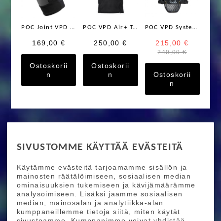
POC Joint VPD System Knee
POC VPD Air+ Tee
POC VPD System Torso suojapanssari
169,00 €
250,00 €
215,00 €
240,00 €
Ostoskorii
Ostoskorii
n
n
Ostoskorii
n
RIDE MORE
SIVUSTOMME KÄYTTÄÄ EVÄSTEITÄ
Etusivu
Toimitusehdot
Maksutapaehdot
Käytämme evästeitä tarjoamamme sisällön ja
Ride More – Pyöräkauppa ja pyörähuolto
mainosten räätälöimiseen, sosiaalisen median
Helsingissä
ominaisuuksien tukemiseen ja kävijämäärämme
analysoimiseen. Lisäksi jaamme sosiaalisen
median, mainosalan ja analytiikka-alan
TILAA UUTISKIRJEEMME
kumppaneillemme tietoja siitä, miten käytät
sivustoamme. Kumppanimme voivat yhdistää