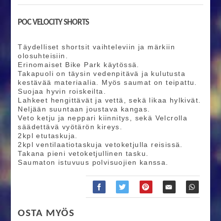
POC VELOCITY SHORTS
Täydelliset shortsit vaihteleviin ja märkiin
olosuhteisiin.
Erinomaiset Bike Park käytössä.
Takapuoli on täysin vedenpitävä ja kulutusta
kestävää materiaalia. Myös saumat on teipattu.
Suojaa hyvin roiskeilta.
Lahkeet hengittävät ja vettä, sekä likaa hylkivät.
Neljään suuntaan joustava kangas.
Veto ketju ja neppari kiinnitys, sekä Velcrolla
säädettävä vyötärön kireys.
2kpl etutaskuja.
2kpl ventilaatiotaskuja vetoketjulla reisissä.
Takana pieni vetoketjullinen tasku.
Saumaton istuvuus polvisuojien kanssa.
OSTA MYÖS