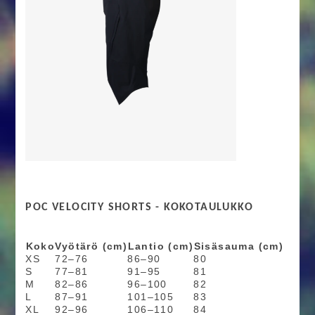
POC VELOCITY SHORTS - KOKOTAULUKKO
Koko
Vyötärö (cm)
Lantio (cm)
Sisäsauma (cm)
XS
72–76
86–90
80
S
77–81
91–95
81
M
82–86
96–100
82
L
87–91
101–105
83
XL
92–96
106–110
84