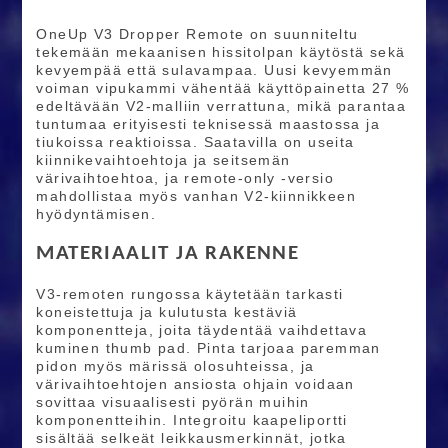
OneUp V3 Dropper Remote on suunniteltu
tekemään mekaanisen hissitolpan käytöstä sekä
kevyempää että sulavampaa. Uusi kevyemmän
voiman vipukammi vähentää käyttöpainetta 27 %
edeltävään V2-malliin verrattuna, mikä parantaa
tuntumaa erityisesti teknisessä maastossa ja
tiukoissa reaktioissa. Saatavilla on useita
kiinnikevaihtoehtoja ja seitsemän
värivaihtoehtoa, ja remote-only -versio
mahdollistaa myös vanhan V2-kiinnikkeen
hyödyntämisen.
MATERIAALIT JA RAKENNE
V3-remoten rungossa käytetään tarkasti
koneistettuja ja kulutusta kestäviä
komponentteja, joita täydentää vaihdettava
kuminen thumb pad. Pinta tarjoaa paremman
pidon myös märissä olosuhteissa, ja
värivaihtoehtojen ansiosta ohjain voidaan
sovittaa visuaalisesti pyörän muihin
komponentteihin. Integroitu kaapeliportti
sisältää selkeät leikkausmerkinnät, jotka