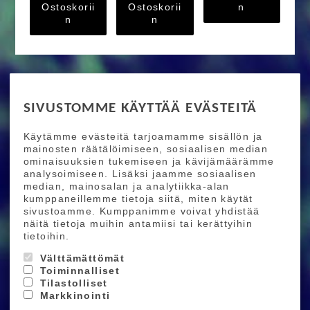
Ostoskorii
Ostoskorii
n
n
n
RIDE MORE
SIVUSTOMME KÄYTTÄÄ EVÄSTEITÄ
Etusivu
Toimitusehdot
Maksutapaehdot
Käytämme evästeitä tarjoamamme sisällön ja
Ride More – Pyöräkauppa ja pyörähuolto
mainosten räätälöimiseen, sosiaalisen median
Helsingissä
ominaisuuksien tukemiseen ja kävijämäärämme
analysoimiseen. Lisäksi jaamme sosiaalisen
median, mainosalan ja analytiikka-alan
TILAA UUTISKIRJEEMME
kumppaneillemme tietoja siitä, miten käytät
sivustoamme. Kumppanimme voivat yhdistää
Tilaamalla uutiskirjeemme saat uusimmat edut
näitä tietoja muihin antamiisi tai kerättyihin
suoraan sähköpostiisi.
tietoihin.
Välttämättömät
Toiminnalliset
Hyväksyn henkilötietojen tallentamisen (
lue
)
Tilastolliset
Markkinointi
Tilaa