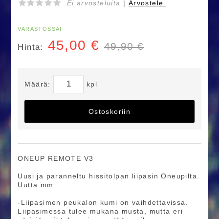
Ei arvosteluita |
Arvostele
VARASTOSSA!
45,00
€
49,90 €
Hinta:
Määrä:
kpl
Ostoskoriin
ONEUP REMOTE V3
Uusi ja paranneltu hissitolpan liipasin Oneupilta.
Uutta mm:
-Liipasimen peukalon kumi on vaihdettavissa.
Liipasimessa tulee mukana musta, mutta eri