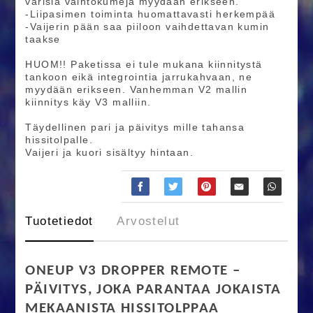
värisiä vaihtokumeja myydään erikseen.
-Liipasimen toiminta huomattavasti herkempää
-Vaijerin pään saa piiloon vaihdettavan kumin
taakse
HUOM!! Paketissa ei tule mukana kiinnitystä
tankoon eikä integrointia jarrukahvaan, ne
myydään erikseen. Vanhemman V2 mallin
kiinnitys käy V3 malliin.
Täydellinen pari ja päivitys mille tahansa
hissitolpalle.
Vaijeri ja kuori sisältyy hintaan.
Tuotetiedot
Arvostelut
ONEUP V3 DROPPER REMOTE –
PÄIVITYS, JOKA PARANTAA JOKAISTA
MEKAANISTA HISSITOLPPAA