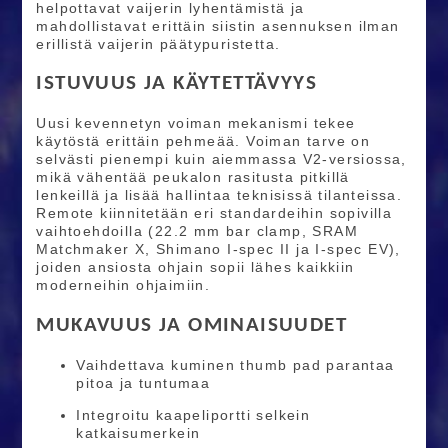
helpottavat vaijerin lyhentämistä ja
mahdollistavat erittäin siistin asennuksen ilman
erillistä vaijerin päätypuristetta.
ISTUVUUS JA KÄYTETTÄVYYS
Uusi kevennetyn voiman mekanismi tekee
käytöstä erittäin pehmeää. Voiman tarve on
selvästi pienempi kuin aiemmassa V2-versiossa,
mikä vähentää peukalon rasitusta pitkillä
lenkeillä ja lisää hallintaa teknisissä tilanteissa.
Remote kiinnitetään eri standardeihin sopivilla
vaihtoehdoilla (22.2 mm bar clamp, SRAM
Matchmaker X, Shimano I-spec II ja I-spec EV),
joiden ansiosta ohjain sopii lähes kaikkiin
moderneihin ohjaimiin.
MUKAVUUS JA OMINAISUUDET
Vaihdettava kuminen thumb pad parantaa
pitoa ja tuntumaa
Integroitu kaapeliportti selkein
katkaisumerkein