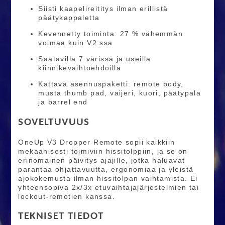
Siisti kaapelireititys ilman erillistä
päätykappaletta
Kevennetty toiminta: 27 % vähemmän
voimaa kuin V2:ssa
Saatavilla 7 värissä ja useilla
kiinnikevaihtoehdoilla
Kattava asennuspaketti: remote body,
musta thumb pad, vaijeri, kuori, päätypala
ja barrel end
SOVELTUVUUS
OneUp V3 Dropper Remote sopii kaikkiin
mekaanisesti toimiviin hissitolppiin, ja se on
erinomainen päivitys ajajille, jotka haluavat
parantaa ohjattavuutta, ergonomiaa ja yleistä
ajokokemusta ilman hissitolpan vaihtamista. Ei
yhteensopiva 2x/3x etuvaihtajajärjestelmien tai
lockout-remotien kanssa.
TEKNISET TIEDOT