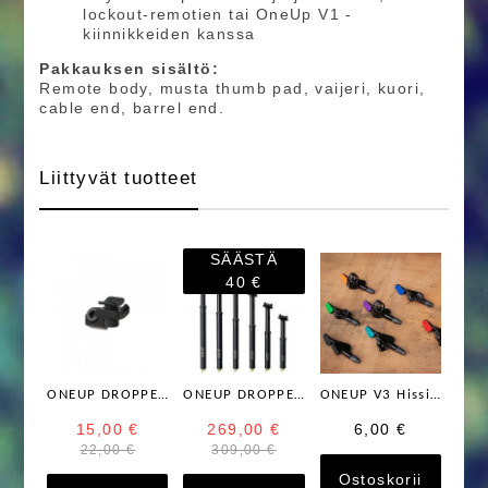
lockout-remotien tai OneUp V1 -
kiinnikkeiden kanssa
Pakkauksen sisältö:
Remote body, musta thumb pad, vaijeri, kuori,
cable end, barrel end.
Liittyvät tuotteet
SÄÄSTÄ
40 €
ONEUP DROPPER REMOTE CLAMP V2/V3 liipasimeen
ONEUP DROPPER POST V3 Hissitolppa
ONEUP V3 Hissitolpan Liipasimen vaihtokumi peukalolle
15,00 €
269,00 €
6,00 €
22,00 €
309,00 €
Ostoskorii