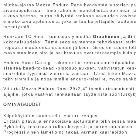
Mutka-ajossa Mazza Enduro Race hyödyntää Vittorian prog
sivunappuloissa. Tämä rakenne mahdollistaa pehmeän ja
alkuvaiheessa, mutta säilyttää renkaan vakauden kovissa 
ennakoitava ajotuntuma, joka antaa kuljettajalle luottamus
menetyksiä.
Renkaan 1C Race -kumiseos yhdistää
Graphenen ja Sil
kokonaisuudeksi. Tämä seos vaimentaa tehokkaasti tärin
nopeasti muotoonsa esteiden jälkeen. Seos on suunnitel
maksimaalinen pito ja hallittavuus ovat tärkeämpiä kuin 
Enduro Race Casing -rakenne tuo renkaaseen kilpailuta
sisältää bead-to-bead -pistosuojauksen, vahvistetun keski
snakebite-tyyppisiä vaurioita vastaan. Tämä tekee Mazz
teknisimmille ja nopeimmille enduro-reiteille, myös säh
Vittoria Mazza Enduro Race 29x2,4" toimii erinomaisesti 
ajajille, jotka vaativat renkaaltaan täydellistä suoritusky
OMINAISUUDET
Kilpakäyttöön suunniteltu enduro-rengas
Erittäin pitävä ja ennakoitava ajotuntuma teknisessä ma
Pykälletty keskikuvio rullaa kevyesti ja puree nousuissa
Progressiivinen lamellointi takaa varman kaarrepidon