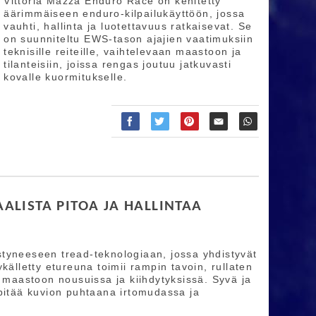
Vittoria Mazza Enduro Race on kehitetty
äärimmäiseen enduro-kilpailukäyttöön, jossa
vauhti, hallinta ja luotettavuus ratkaisevat. Se
on suunniteltu EWS-tason ajajien vaatimuksiin
teknisille reiteille, vaihtelevaan maastoon ja
tilanteisiin, joissa rengas joutuu jatkuvasti
kovalle kuormitukselle.
ALISTA PITOA JA HALLINTAA
tyneeseen tread-teknologiaan, jossa yhdistyvät
källetty etureuna toimii rampin tavoin, rullaten
i maastoon nousuissa ja kiihdytyksissä. Syvä ja
 pitää kuvion puhtaana irtomudassa ja