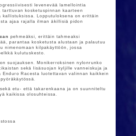
ressiivisesti levenevää lamellointia
 tarttuvan kosketuspinnan kaarteen
kallistuksissa. Lopputuloksena on erittäin
ta ajaa rajalla ilman äkillisiä pidon
ican
pehmeäksi, erittäin tahmeaksi
ää, parantaa kosketusta alustaan ja palautuu
tu nimenomaan kilpakäyttöön, jossa
pelkkä kulutuskesto.
son suojauksen. Monikerroksinen nylonrunko
kaistan sekä lisäsuojan kyljille vanneiskuja ja
a Enduro Racesta luotettavan valinnan kaikkein
köpyöräkäytössä.
sekä etu- että takarenkaana ja on suunniteltu
kyä kaikissa olosuhteissa.
astossa