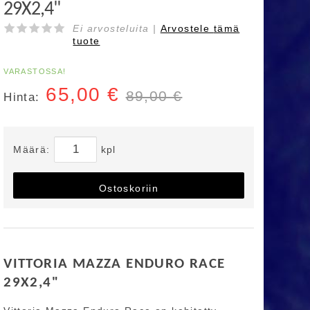
29X2,4"
Ei arvosteluita |
Arvostele
tämä
tuote
VARASTOSSA!
65,00
€
89,00 €
Hinta:
Määrä:
kpl
Ostoskoriin
VITTORIA MAZZA ENDURO RACE
29X2,4"