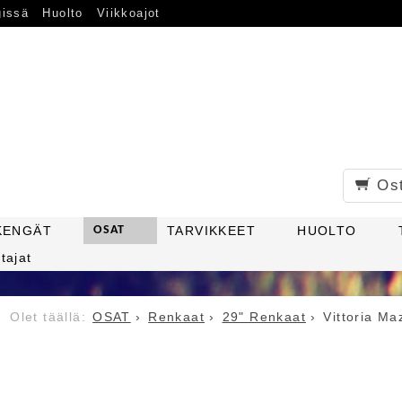
gissä
Huolto
Viikkoajot
Os
KENGÄT
OSAT
TARVIKKEET
HUOLTO
tajat
OSAT
Renkaat
29" Renkaat
Vittoria M