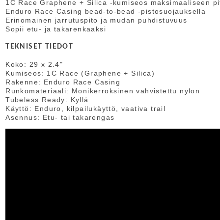
1C Race Graphene + Silica -kumiseos maksimaaliseen p
Enduro Race Casing bead-to-bead -pistosuojauksella
Erinomainen jarrutuspito ja mudan puhdistuvuus
Sopii etu- ja takarenkaaksi
TEKNISET TIEDOT
Koko: 29 x 2.4"
Kumiseos: 1C Race (Graphene + Silica)
Rakenne: Enduro Race Casing
Runkomateriaali: Monikerroksinen vahvistettu nylon
Tubeless Ready: Kyllä
Käyttö: Enduro, kilpailukäyttö, vaativa trail
Asennus: Etu- tai takarengas