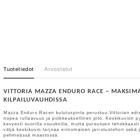
Tuotetiedot
Arvostelut
VITTORIA MAZZA ENDURO RACE – MAKSIMA
KILPAILUVAUHDISSA
Mazza Enduro Racen kulutuspinta perustuu Vittorian edis
nopea rullaavuus ja poikkeuksellinen pito. Keskikuvion py
kevyesti suorilla osuuksilla, mutta pureutuen tehokkaast
väljä keskikuvio tarjoaa erinomaisen jarrutustehon sekä
pehmeässä maastossa.