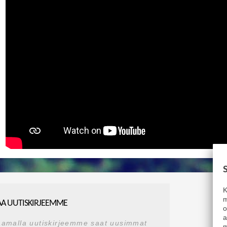
K
m
AA UUTISKIRJEEMME
a
aamalla uutiskirjeemme saat uusimmat
m