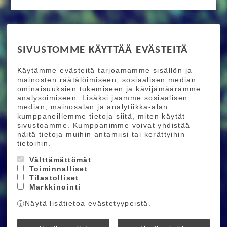
RIDE MORE
SIVUSTOMME KÄYTTÄÄ EVÄSTEITÄ
Etusivu
Toimitusehdot
Maksutapaehdot
Käytämme evästeitä tarjoamamme sisällön ja
Ride More – Pyöräkauppa ja pyörähuolto
mainosten räätälöimiseen, sosiaalisen median
Helsingissä
ominaisuuksien tukemiseen ja kävijämäärämme
analysoimiseen. Lisäksi jaamme sosiaalisen
median, mainosalan ja analytiikka-alan
TILAA UUTISKIRJEEMME
kumppaneillemme tietoja siitä, miten käytät
sivustoamme. Kumppanimme voivat yhdistää
Tilaamalla uutiskirjeemme saat uusimmat edut
näitä tietoja muihin antamiisi tai kerättyihin
suoraan sähköpostiisi.
tietoihin.
Välttämättömät
Toiminnalliset
Hyväksyn henkilötietojen tallentamisen (
lue
)
Tilastolliset
Markkinointi
Tilaa
Näytä lisätietoa evästetyypeistä.
Ride More © 2026