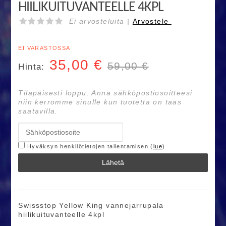
HIILIKUITUVANTEELLE 4KPL
Ei arvosteluita |
Arvostele
EI VARASTOSSA
35,00
€
59,00 €
Hinta:
Tilapäisesti loppu. Anna sähköpostiosoitteesi
niin kerromme sinulle kun tuotetta on taas
saatavilla.
Hyväksyn henkilötietojen tallentamisen (
lue
)
Lähetä
Swissstop Yellow King vannejarrupala
hiilikuituvanteelle 4kpl