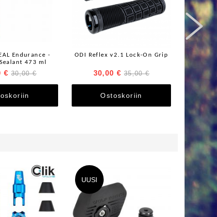

AL Endurance -
ODI Reflex v2.1 Lock-On Grip
ONEU
 Sealant 473 ml
REMOTE - 
0 €
30,00 €
45
30,00 €
35,00 €
oskoriin
Ostoskoriin
UUSI