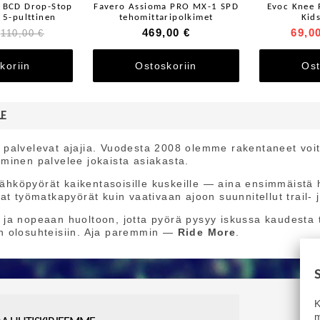
 BCD Drop-Stop
Favero Assioma PRO MX-1 SPD
Evoc Knee 
 5-pulttinen
tehomittaripolkimet
Kid
469,00 €
69,0
110,00 €
koriin
Ostoskoriin
Ost
LE
jat palvelevat ajajia. Vuodesta 2008 olemme rakentaneet vo
minen palvelee jokaista asiakasta.
 sähköpyörät kaikentasoisille kuskeille — aina ensimmäist
avat työmatkapyörät kuin vaativaan ajoon suunnitellut trail-
ja nopeaan huoltoon, jotta pyörä pysyy iskussa kaudesta t
iin olosuhteisiin. Aja paremmin —
Ride More
.
K
m