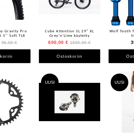
y Gravity Pro
Cube Attention SL 29" XL
Wolf Tooth T
.5'' Soft TLR
Grey’n’Lime käytetty
S
600,00 €
3
96,00 €
1400,00 €
koriin
Ostoskoriin
Ost
UUSI
UUSI