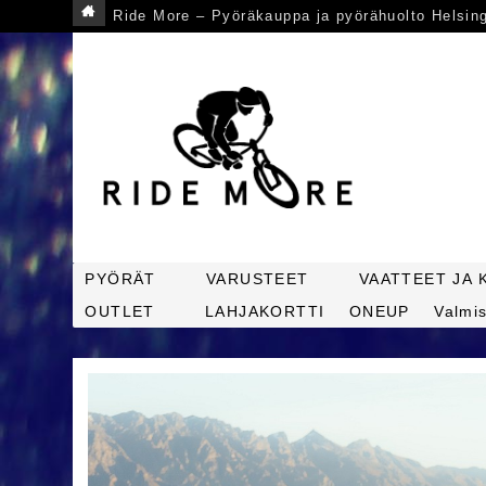
Ride More – Pyöräkauppa ja pyörähuolto Helsin
PYÖRÄT
VARUSTEET
VAATTEET JA 
OUTLET
LAHJAKORTTI
ONEUP
Valmis