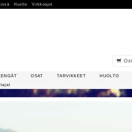
gissä
Huolto
Viikkoajot
Os
KENGÄT
OSAT
TARVIKKEET
HUOLTO
tajat