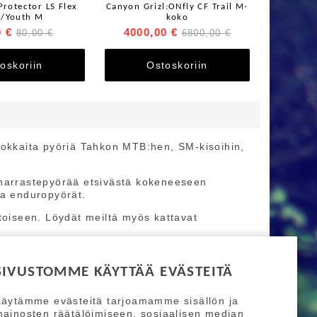
Protector LS Flex
Canyon Grizl:ONfly CF Trail M-
s/Youth M
koko
0 €
4000,00 €
80,00 €
6800,00 €
oskoriin
Ostoskoriin
itokkaita pyöriä Tahkon MTB:hen, SM-kisoihin,
ä harrastepyörää etsivästä kokeneeseen
 ja enduropyörät.
oiseen. Löydät meiltä myös kattavat
SIVUSTOMME KÄYTTÄÄ EVÄSTEITÄ
äytämme evästeitä tarjoamamme sisällön ja
ainosten räätälöimiseen, sosiaalisen median