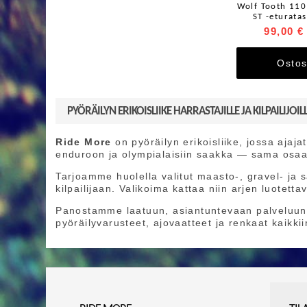
Wolf Tooth 110
ST -eturatas
99,00 €
Ostos
PYÖRÄILYN ERIKOISLIIKE HARRASTAJILLE JA KILPAILIJOIL
Ride More
on pyöräilyn erikoisliike, jossa aja
enduroon ja olympialaisiin saakka — sama osaa
Tarjoamme huolella valitut maasto-, gravel- ja
kilpailijaan. Valikoima kattaa niin arjen luotett
Panostamme laatuun, asiantuntevaan palveluun 
pyöräilyvarusteet, ajovaatteet ja renkaat kaikk