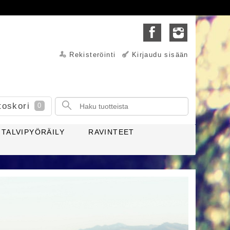
Rekisteröinti
Kirjaudu sisään
toskori
0
TALVIPYÖRÄILY
RAVINTEET