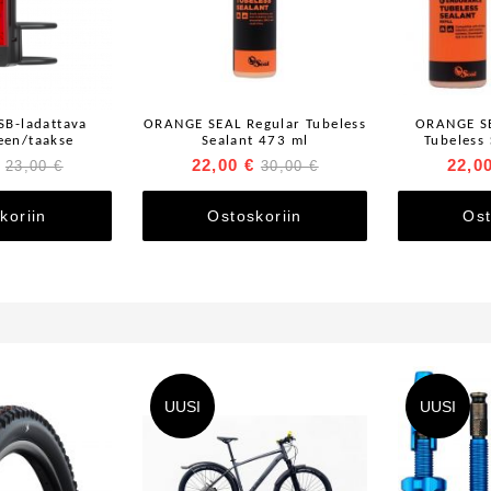
SB-ladattava
ORANGE SEAL Regular Tubeless
ORANGE SE
een/taakse
Sealant 473 ml
Tubeless
22,00 €
22,0
23,00 €
30,00 €
koriin
Ostoskoriin
Ost
UUSI
UUSI