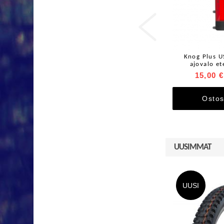

Knog Plus U
ajovalo et
15,00 €
Ostos
UUSIMMAT
UUSI