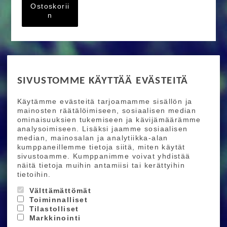
Ostoskorii
n
RIDE MORE
SIVUSTOMME KÄYTTÄÄ EVÄSTEITÄ
Etusivu
Toimitusehdot
Maksutapaehdot
Käytämme evästeitä tarjoamamme sisällön ja
Ride More – Pyöräkauppa ja pyörähuolto
mainosten räätälöimiseen, sosiaalisen median
Helsingissä
ominaisuuksien tukemiseen ja kävijämäärämme
analysoimiseen. Lisäksi jaamme sosiaalisen
median, mainosalan ja analytiikka-alan
TILAA UUTISKIRJEEMME
kumppaneillemme tietoja siitä, miten käytät
sivustoamme. Kumppanimme voivat yhdistää
Tilaamalla uutiskirjeemme saat uusimmat edut
näitä tietoja muihin antamiisi tai kerättyihin
suoraan sähköpostiisi.
tietoihin.
Välttämättömät
Toiminnalliset
Hyväksyn henkilötietojen tallentamisen (
lue
)
Tilastolliset
Markkinointi
Tilaa