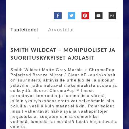
Tuotetiedot
Arvostelut
SMITH WILDCAT – MONIPUOLISET JA
SUORITUSKYKYISET AJOLASIT
Smith Wildcat Matte Gray Marble + ChromaPop
Polarized Bronze Mirror / Clear AF -aurinkolasit
on suunniteltu aktiivisille urheilijoille ja ulkoilun
ystäville, jotka haluavat maksimaalista suojaa ja
selkeyttä. Suuret ChromaPop™-linssit
parantavat kontrastia ja luonnollisia värejä,
jolloin yksityiskohdat erottuvat selkeämmin niin
poluilla, vesillä kuin maantielläkin. Polarisoidut
linssit vähentävät häikäisyä ja vaakapintojen
heijastuksia, suojaten silmiä esimerkiksi
vedestä, lumesta tai märästä tiestä heijastuvalta
valolta.