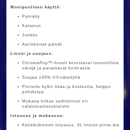
Monipuolinen käyttö:
Pyöräily
Kalastus
Juoksu
Aurinkoiset päivät
Linssi ja suojaus:
ChromaPop™-linssit korostavat luonnollisia
värejä ja parantavat kontrastia
Suojaa 100% UV-säteilyltä
Pinnoite hylkii likaa ja kosteutta, helppo
puhdistaa
Mukana kirkas vaihtolinssi eri
valaistusolosuhteisiin
Istuvuus ja mukavuus:
Keskikokoinen istuvuus, XL linssin pinta-ala