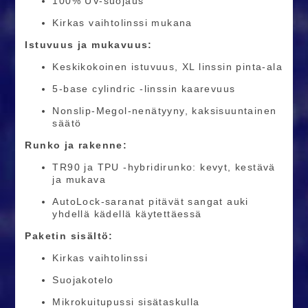
100% UV-suojaus
Kirkas vaihtolinssi mukana
Istuvuus ja mukavuus:
Keskikokoinen istuvuus, XL linssin pinta-ala
5-base cylindric -linssin kaarevuus
Nonslip-Megol-nenätyyny, kaksisuuntainen
säätö
Runko ja rakenne:
TR90 ja TPU -hybridirunko: kevyt, kestävä
ja mukava
AutoLock-saranat pitävät sangat auki
yhdellä kädellä käytettäessä
Paketin sisältö:
Kirkas vaihtolinssi
Suojakotelo
Mikrokuitupussi sisätaskulla