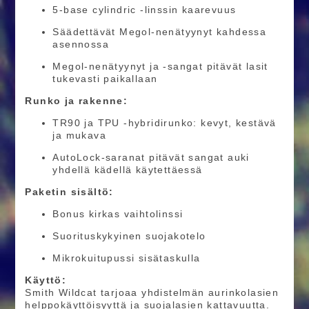
5-base cylindric -linssin kaarevuus
Säädettävät Megol-nenätyynyt kahdessa
asennossa
Megol-nenätyynyt ja -sangat pitävät lasit
tukevasti paikallaan
Runko ja rakenne:
TR90 ja TPU -hybridirunko: kevyt, kestävä
ja mukava
AutoLock-saranat pitävät sangat auki
yhdellä kädellä käytettäessä
Paketin sisältö:
Bonus kirkas vaihtolinssi
Suorituskykyinen suojakotelo
Mikrokuitupussi sisätaskulla
Käyttö:
Smith Wildcat tarjoaa yhdistelmän aurinkolasien
helppokäyttöisyyttä ja suojalasien kattavuutta.