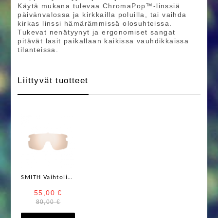
Käytä mukana tulevaa ChromaPop™-linssiä
päivänvalossa ja kirkkailla poluilla, tai vaihda
kirkas linssi hämärämmissä olosuhteissa.
Tukevat nenätyynyt ja ergonomiset sangat
pitävät lasit paikallaan kaikissa vauhdikkaissa
tilanteissa.
Liittyvät tuotteet
SMITH Vaihtolinssit, Replacement Lens
55,00 €
80,00 €