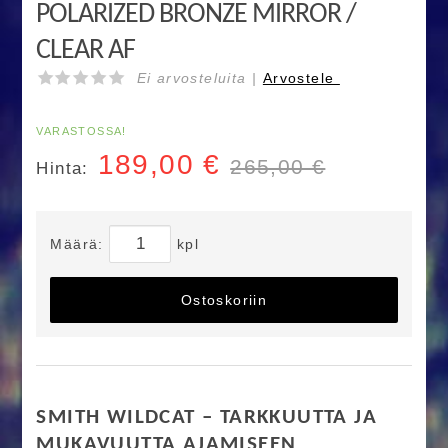
POLARIZED BRONZE MIRROR /
CLEAR AF
Ei arvosteluita |
Arvostele
VARASTOSSA!
189,00
€
265,00 €
Hinta:
Määrä:
kpl
Ostoskoriin
SMITH WILDCAT – TARKKUUTTA JA
MUKAVUUTTA AJAMISEEN