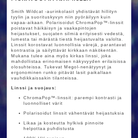
Smith Wildcat -aurinkolasit yhdistävät hillityn
tyylin ja suorituskyvyn niin pyöräilyyn kuin
vapaa-aikaan. Polarisoidut ChromaPop™-linssit
poistavat häikäisyn ja vaakapintojen
heijastukset, suojaten silmiä erityisesti vedestä,
lumesta tai märästä tiestä heijastuvalta valolta.
Linssit korostavat luonnollisia värejä, parantavat
kontrastia ja säilyttävät kirkkaan näkökentän.
Mukana tulee aina myös kirkas linssi, joka
mahdollistaa erinomaisen näkyvyyden erilaisissa
olosuhteissa. Tukevat Megol-nenätyynyt ja
ergonominen runko pitävät lasit paikallaan
vauhdikkaissakin tilanteissa.
Linssi ja suojaus:
ChromaPop™-linssit: parempi kontrasti ja
luonnolliset värit
Polarisoidut linssit vähentävät heijastuksia
Likaa ja kosteutta hylkivä pinnoite
helpottaa puhdistusta