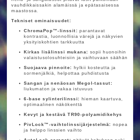
vauhdikkaissakin alamäissä ja epätasaisessa
maastossa.
Tekniset ominaisuudet:
ChromaPop™-linssit:
parantavat
kontrastia, luonnollisia värejä ja näkyvien
yksityiskohtien tarkkuutta
Kirkas lisälinssi mukana:
sopii huonoihin
valaistusolosuhteisiin ja vaihtuvaan säähän
Suojaava pinnoite:
hylkii kosteutta ja
sormenjälkiä, helpottaa puhdistusta
Sangan ja nenäosan Megol-tassut:
liukumaton ja vakaa istuvuus
6-base sylinterilinssi:
hieman kaartuva,
optimaalinen näkökenttä
Kevyt ja kestävä TR90-polyamidikehys
PivLock™-vaihtolinssijärjestelmä:
nopea
ja helppo linssien vaihto
AutoLock-saranat:
pitävät kehyksen auki,