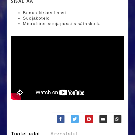
SISÄLTÄÄ
Bonus kirkas linssi
Suojakotelo
Microfiber suojapussi sisätaskulla
Tuotetiedot
Arvostelut