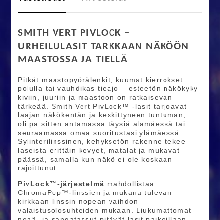
SMITH VERT PIVLOCK –
URHEILULASIT TARKKAAN NÄKÖÖN
MAASTOSSA JA TIELLÄ
Pitkät maastopyörälenkit, kuumat kierrokset
polulla tai vauhdikas tieajo – esteetön näkökyky
kiviin, juuriin ja maastoon on ratkaisevan
tärkeää. Smith Vert PivLock™ -lasit tarjoavat
laajan näkökentän ja keskittyneen tuntuman,
olitpa sitten antamassa täysiä alamäessä tai
seuraamassa omaa suoritustasi ylämäessä.
Sylinterilinssinen, kehyksetön rakenne tekee
laseista erittäin kevyet, matalat ja mukavat
päässä, samalla kun näkö ei ole koskaan
rajoittunut.
PivLock™-järjestelmä
mahdollistaa
ChromaPop™-linssien ja mukana tulevan
kirkkaan linssin nopean vaihdon
valaistusolosuhteiden mukaan. Liukumattomat
nenä- ja sangatassut pitävät lasit paikoillaan