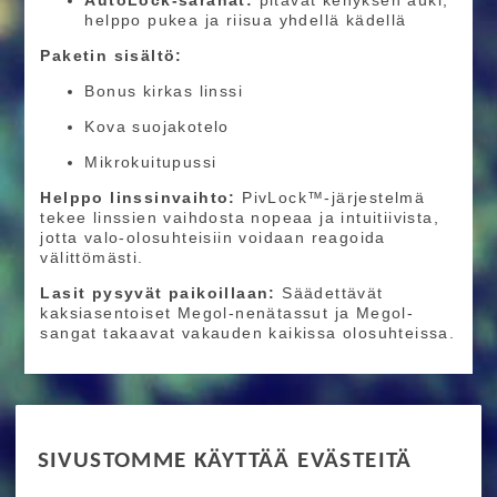
helppo pukea ja riisua yhdellä kädellä
Paketin sisältö:
Bonus kirkas linssi
Kova suojakotelo
Mikrokuitupussi
Helppo linssinvaihto:
PivLock™-järjestelmä
tekee linssien vaihdosta nopeaa ja intuitiivista,
jotta valo-olosuhteisiin voidaan reagoida
välittömästi.
Lasit pysyvät paikoillaan:
Säädettävät
kaksiasentoiset Megol-nenätassut ja Megol-
sangat takaavat vakauden kaikissa olosuhteissa.
RIDE MORE
SIVUSTOMME KÄYTTÄÄ EVÄSTEITÄ
Etusivu
Toimitusehdot
Maksutapaehdot