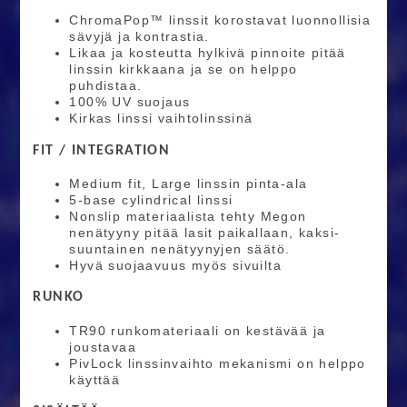
ChromaPop™ linssit korostavat luonnollisia
sävyjä ja kontrastia.
Likaa ja kosteutta hylkivä pinnoite pitää
linssin kirkkaana ja se on helppo
puhdistaa.
100% UV suojaus
Kirkas linssi vaihtolinssinä
FIT / INTEGRATION
Medium fit, Large linssin pinta-ala
5-base cylindrical linssi
Nonslip materiaalista tehty Megon
nenätyyny pitää lasit paikallaan, kaksi-
suuntainen nenätyynyjen säätö.
Hyvä suojaavuus myös sivuilta
RUNKO
TR90 runkomateriaali on kestävää ja
joustavaa
PivLock linssinvaihto mekanismi on helppo
käyttää