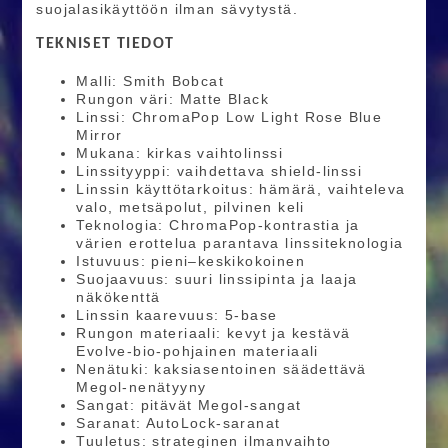
suojalasikäyttöön ilman sävytystä.
TEKNISET TIEDOT
Malli: Smith Bobcat
Rungon väri: Matte Black
Linssi: ChromaPop Low Light Rose Blue
Mirror
Mukana: kirkas vaihtolinssi
Linssityyppi: vaihdettava shield-linssi
Linssin käyttötarkoitus: hämärä, vaihteleva
valo, metsäpolut, pilvinen keli
Teknologia: ChromaPop-kontrastia ja
värien erottelua parantava linssiteknologia
Istuvuus: pieni–keskikokoinen
Suojaavuus: suuri linssipinta ja laaja
näkökenttä
Linssin kaarevuus: 5-base
Rungon materiaali: kevyt ja kestävä
Evolve-bio-pohjainen materiaali
Nenätuki: kaksiasentoinen säädettävä
Megol-nenätyyny
Sangat: pitävät Megol-sangat
Saranat: AutoLock-saranat
Tuuletus: strateginen ilmanvaihto