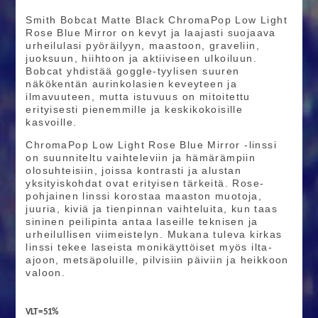
Smith Bobcat Matte Black ChromaPop Low Light
Rose Blue Mirror on kevyt ja laajasti suojaava
urheilulasi pyöräilyyn, maastoon, graveliin,
juoksuun, hiihtoon ja aktiiviseen ulkoiluun.
Bobcat yhdistää goggle-tyylisen suuren
näkökentän aurinkolasien keveyteen ja
ilmavuuteen, mutta istuvuus on mitoitettu
erityisesti pienemmille ja keskikokoisille
kasvoille.
ChromaPop Low Light Rose Blue Mirror -linssi
on suunniteltu vaihteleviin ja hämärämpiin
olosuhteisiin, joissa kontrasti ja alustan
yksityiskohdat ovat erityisen tärkeitä. Rose-
pohjainen linssi korostaa maaston muotoja,
juuria, kiviä ja tienpinnan vaihteluita, kun taas
sininen peilipinta antaa laseille teknisen ja
urheilullisen viimeistelyn. Mukana tuleva kirkas
linssi tekee laseista monikäyttöiset myös ilta-
ajoon, metsäpoluille, pilvisiin päiviin ja heikkoon
valoon.
VLT = 51%