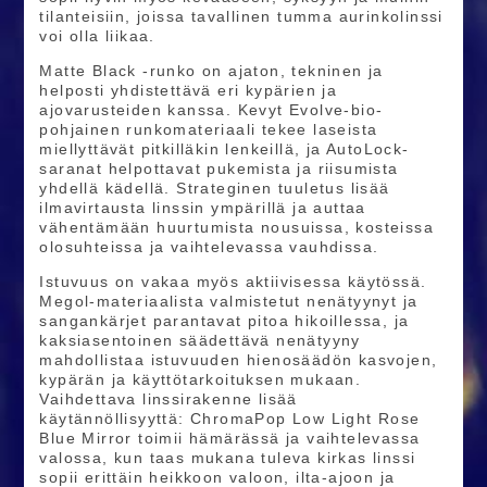
tilanteisiin, joissa tavallinen tumma aurinkolinssi
voi olla liikaa.
Matte Black -runko on ajaton, tekninen ja
helposti yhdistettävä eri kypärien ja
ajovarusteiden kanssa. Kevyt Evolve-bio-
pohjainen runkomateriaali tekee laseista
miellyttävät pitkilläkin lenkeillä, ja AutoLock-
saranat helpottavat pukemista ja riisumista
yhdellä kädellä. Strateginen tuuletus lisää
ilmavirtausta linssin ympärillä ja auttaa
vähentämään huurtumista nousuissa, kosteissa
olosuhteissa ja vaihtelevassa vauhdissa.
Istuvuus on vakaa myös aktiivisessa käytössä.
Megol-materiaalista valmistetut nenätyynyt ja
sangankärjet parantavat pitoa hikoillessa, ja
kaksiasentoinen säädettävä nenätyyny
mahdollistaa istuvuuden hienosäädön kasvojen,
kypärän ja käyttötarkoituksen mukaan.
Vaihdettava linssirakenne lisää
käytännöllisyyttä: ChromaPop Low Light Rose
Blue Mirror toimii hämärässä ja vaihtelevassa
valossa, kun taas mukana tuleva kirkas linssi
sopii erittäin heikkoon valoon, ilta-ajoon ja