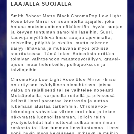
LAAJALLA SUOJALLA
Smith Bobcat Matte Black ChromaPop Low Light
Rose Blue Mirror on suunniteltu ajajalle, joka
haluaa maksimaalisen näkökentän, hyvän suojan
ja kevyen tuntuman samoihin laseihin. Suuri,
kasvoja myötäilevä linssi suojaa ajoviimalta,
roiskeilta, pölyltä ja oksilta, mutta rakenne
säilyy ilmavana ja mukavana myös pitkissä
suorituksissa. Tämä tekee Bobcatista erittäin
toimivan vaihtoehdon maastopyöräilyyn, gravel-
ajoon, maantielenkeille, polkujuoksuun ja
talvilajeihin.
ChromaPop Low Light Rose Blue Mirror -linssi
on erityisen hyödyllinen olosuhteissa, joissa
valoa on rajallisesti tai se vaihtelee nopeasti.
Metsäpoluilla, varjoisilla reiteillä ja pilvisessä
kelissä linssi parantaa kontrastia ja auttaa
lukemaan alustaa tarkemmin. ChromaPop-
teknologia vahvistaa värien erottelua ja tekee
näkymästä luonnollisemman, jolloin reitin
yksityiskohdat hahmottuvat selkeämmin ilman
raskasta tai liian tummaa linssituntumaa. Linssi
sopii hyvin myös kevääseen, syksyyn ja muihin