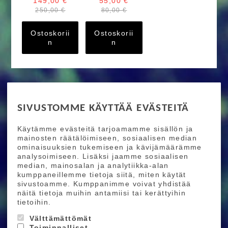
149,00 €
55,00 €
250,00 €
80,00 €
Ostoskorii
Ostoskorii
n
n
RIDE MORE
SIVUSTOMME KÄYTTÄÄ EVÄSTEITÄ
Etusivu
Toimitusehdot
Maksutapaehdot
Käytämme evästeitä tarjoamamme sisällön ja
Ride More – Pyöräkauppa ja pyörähuolto
mainosten räätälöimiseen, sosiaalisen median
Helsingissä
ominaisuuksien tukemiseen ja kävijämäärämme
analysoimiseen. Lisäksi jaamme sosiaalisen
median, mainosalan ja analytiikka-alan
TILAA UUTISKIRJEEMME
kumppaneillemme tietoja siitä, miten käytät
sivustoamme. Kumppanimme voivat yhdistää
Tilaamalla uutiskirjeemme saat uusimmat edut
näitä tietoja muihin antamiisi tai kerättyihin
suoraan sähköpostiisi.
tietoihin.
Välttämättömät
Toiminnalliset