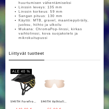
huurtumisen vähentämiseksi
Linssin leveys: 135 mm
Linssin korkeus: 59 mm
Sangan pituus: 130 mm
Käyttö: MTB, gravel, maantiepyöräily,
juoksu, hiihto ja ulkoilu
Mukana: ChromaPop-linssi, kirkas
vaihtolinssi, kova suojakotelo ja
mikrokuitupussi
Liittyvät tuotteet
ALE 40 %
SMITH Forefront 2 MIPS pyöräilykypärä
SMITH Vaihtolinssit, Replacement Lens