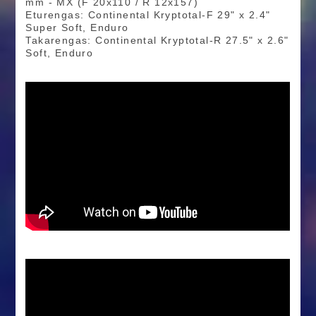
mm - MX (F 20x110 / R 12x157)
Eturengas: Continental Kryptotal-F 29" x 2.4"
Super Soft, Enduro
Takarengas: Continental Kryptotal-R 27.5" x 2.6"
Soft, Enduro