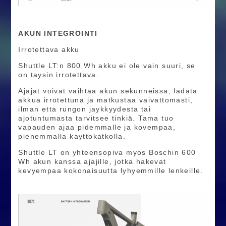
AKUN INTEGROINTI
Irrotettava akku
Shuttle LT:n 800 Wh akku ei ole vain suuri, se
on taysin irrotettava.
Ajajat voivat vaihtaa akun sekunneissa, ladata
akkua irrotettuna ja matkustaa vaivattomasti,
ilman etta rungon jaykkyydesta tai
ajotuntumasta tarvitsee tinkiä. Tama tuo
vapauden ajaa pidemmalle ja kovempaa,
pienemmalla kayttokatkolla.
Shuttle LT on yhteensopiva myos Boschin 600
Wh akun kanssa ajajille, jotka hakevat
kevyempaa kokonaisuutta lyhyemmille lenkeille.