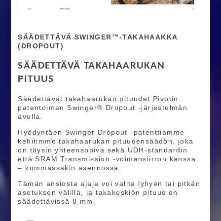
SÄÄDETTÄVÄ SWINGER™-TAKAHAAKKA
(DROPOUT)
SÄÄDETTÄVÄ TAKAHAARUKAN
PITUUS
Säädettävät takahaarukan pituudet Pivotin
patentoiman Swinger® Dropout -järjestelmän
avulla.
Hyödyntäen Swinger Dropout -patenttiamme
kehitimme takahaarukan pituudensäädön, joka
on täysin yhteensopiva sekä UDH-standardin
että SRAM Transmission -voimansiirron kanssa
– kummassakin asennossa.
Tämän ansiosta ajaja voi valita lyhyen tai pitkän
asetuksen välillä, ja takakeskiön pituus on
säädettävissä 8 mm.