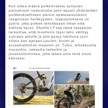
Kun oikea määrä polkemisesta syntyvän
painumisen vastustusta (anti-squat) yhdistetään
poikkeukselliseen pieniin epätasaisuuksiin
reagoivaan herkkyyteen, lopputuloksena on
pyörä, joka polkee tehokkaasti ilman että
hallinta kärsii. Shuttle LT:ssä tämä tasapaino
tarkoittaa, että moottorin täysi teho välittyy
suoraan polulle ja pito pysyy lukittuna juuri
silloin kun ajetaan juurien, kivien ja
arvaamattoman maaston yli. Tulos: tehokkuutta
nousuihin, vakautta laskuihin ja
jousitustoimintaa, joka tekee aina töitä sinun
kanssasi.