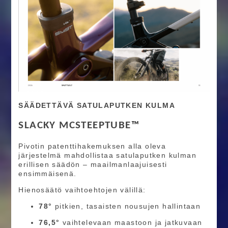
SÄÄDETTÄVÄ SATULAPUTKEN KULMA
SLACKY MCSTEEPTUBE™
Pivotin patenttihakemuksen alla oleva
järjestelmä mahdollistaa satulaputken kulman
erillisen säädön – maailmanlaajuisesti
ensimmäisenä.
Hienosäätö vaihtoehtojen välillä:
78°
pitkien, tasaisten nousujen hallintaan
76,5°
vaihtelevaan maastoon ja jatkuvaan