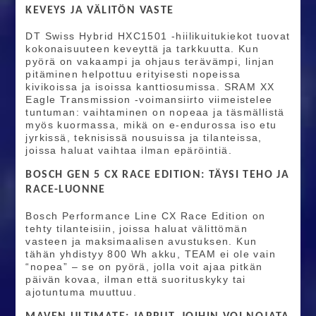
KEVEYS JA VÄLITÖN VASTE
DT Swiss Hybrid HXC1501 -hiilikuitukiekot tuovat
kokonaisuuteen keveyttä ja tarkkuutta. Kun
pyörä on vakaampi ja ohjaus terävämpi, linjan
pitäminen helpottuu erityisesti nopeissa
kivikoissa ja isoissa kanttiosumissa. SRAM XX
Eagle Transmission -voimansiirto viimeistelee
tuntuman: vaihtaminen on nopeaa ja täsmällistä
myös kuormassa, mikä on e-endurossa iso etu
jyrkissä, teknisissä nousuissa ja tilanteissa,
joissa haluat vaihtaa ilman epäröintiä.
BOSCH GEN 5 CX RACE EDITION: TÄYSI TEHO JA
RACE-LUONNE
Bosch Performance Line CX Race Edition on
tehty tilanteisiin, joissa haluat välittömän
vasteen ja maksimaalisen avustuksen. Kun
tähän yhdistyy 800 Wh akku, TEAM ei ole vain
“nopea” – se on pyörä, jolla voit ajaa pitkän
päivän kovaa, ilman että suorituskyky tai
ajotuntuma muuttuu.