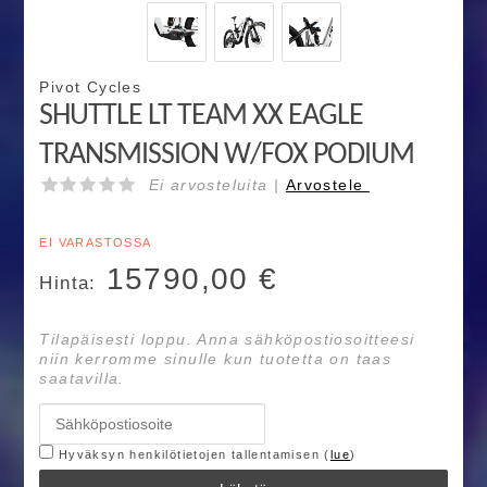
Pivot Cycles
SHUTTLE LT TEAM XX EAGLE
TRANSMISSION W/FOX PODIUM
Ei arvosteluita |
Arvostele
EI VARASTOSSA
15790,00
€
Hinta:
Tilapäisesti loppu. Anna sähköpostiosoitteesi
niin kerromme sinulle kun tuotetta on taas
saatavilla.
Hyväksyn henkilötietojen tallentamisen (
lue
)