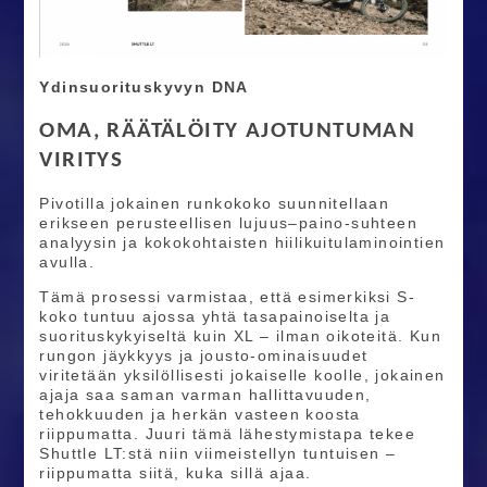
Ydinsuorituskyvyn DNA
OMA, RÄÄTÄLÖITY AJOTUNTUMAN
VIRITYS
Pivotilla jokainen runkokoko suunnitellaan
erikseen perusteellisen lujuus–paino-suhteen
analyysin ja kokokohtaisten hiilikuitulaminointien
avulla.
Tämä prosessi varmistaa, että esimerkiksi S-
koko tuntuu ajossa yhtä tasapainoiselta ja
suorituskykyiseltä kuin XL – ilman oikoteitä. Kun
rungon jäykkyys ja jousto-ominaisuudet
viritetään yksilöllisesti jokaiselle koolle, jokainen
ajaja saa saman varman hallittavuuden,
tehokkuuden ja herkän vasteen koosta
riippumatta. Juuri tämä lähestymistapa tekee
Shuttle LT:stä niin viimeistellyn tuntuisen –
riippumatta siitä, kuka sillä ajaa.