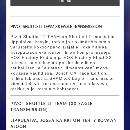
Lähetä
PIVOT SHUTTLE LT TEAM XX EAGLE TRANSMISSION
Pivot Shuttle LT TEAM on Shuttle LT -malliston
lippulaiva: kevyin, tarkin ja tinkimättömimmin
varusteltu kokoonpano ajajalle, joka haluaa
huipputason e-enduron ilman kompromisseja.
FOX Factory Podium ja FOX Factory Float X2
tekevät jousituksesta poikkeuksellisen
rauhallisen ja “alustaan liimaantuvan” myös
kovassa vauhdissa. Bosch CX Race Edition,
hiilikuitukiekot ja SRAM XX Eagle Transmission
viimeistelevät kokonaisuuden, jossa keveys,
tarkkuus ja varmuus kohtaavat.
PIVOT SHUTTLE LT TEAM (XX EAGLE
TRANSMISSION)
LIPPULAIVA, JOSSA KAIKKI ON TEHTY KOVAAN
AJOON