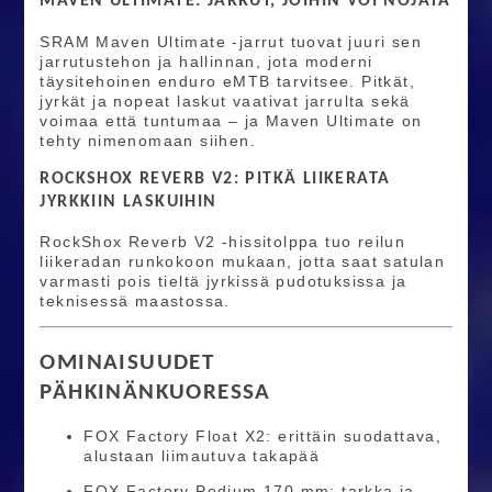
MAVEN ULTIMATE: JARRUT, JOIHIN VOI NOJATA
SRAM Maven Ultimate -jarrut tuovat juuri sen
jarrutustehon ja hallinnan, jota moderni
täysitehoinen enduro eMTB tarvitsee. Pitkät,
jyrkät ja nopeat laskut vaativat jarrulta sekä
voimaa että tuntumaa – ja Maven Ultimate on
tehty nimenomaan siihen.
ROCKSHOX REVERB V2: PITKÄ LIIKERATA
JYRKKIIN LASKUIHIN
RockShox Reverb V2 -hissitolppa tuo reilun
liikeradan runkokoon mukaan, jotta saat satulan
varmasti pois tieltä jyrkissä pudotuksissa ja
teknisessä maastossa.
OMINAISUUDET
PÄHKINÄNKUORESSA
FOX Factory Float X2: erittäin suodattava,
alustaan liimautuva takapää
FOX Factory Podium 170 mm: tarkka ja