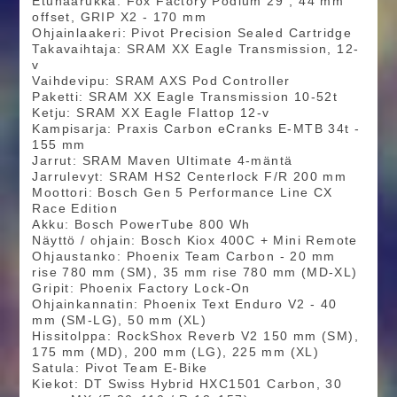
Etuhaarukka: Fox Factory Podium 29", 44 mm
offset, GRIP X2 - 170 mm
Ohjainlaakeri: Pivot Precision Sealed Cartridge
Takavaihtaja: SRAM XX Eagle Transmission, 12-
v
Vaihdevipu: SRAM AXS Pod Controller
Paketti: SRAM XX Eagle Transmission 10-52t
Ketju: SRAM XX Eagle Flattop 12-v
Kampisarja: Praxis Carbon eCranks E-MTB 34t -
155 mm
Jarrut: SRAM Maven Ultimate 4-mäntä
Jarrulevyt: SRAM HS2 Centerlock F/R 200 mm
Moottori: Bosch Gen 5 Performance Line CX
Race Edition
Akku: Bosch PowerTube 800 Wh
Näyttö / ohjain: Bosch Kiox 400C + Mini Remote
Ohjaustanko: Phoenix Team Carbon - 20 mm
rise 780 mm (SM), 35 mm rise 780 mm (MD-XL)
Gripit: Phoenix Factory Lock-On
Ohjainkannatin: Phoenix Text Enduro V2 - 40
mm (SM-LG), 50 mm (XL)
Hissitolppa: RockShox Reverb V2 150 mm (SM),
175 mm (MD), 200 mm (LG), 225 mm (XL)
Satula: Pivot Team E-Bike
Kiekot: DT Swiss Hybrid HXC1501 Carbon, 30