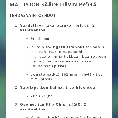
MALLISTON SÄÄDETTÄVIN PYÖRÄ
TEHDASVAIHTOEHDOT
Säädettävä takahaarukan pituus: 2
vaihtoehtoa
+/– 8 mm
Pivotin
Swinger® Dropout
tarjoaa 8
mm säätövaran napakoihin
manuaaleihin ja tiukkaan kaarreajoon
(
lyhyt
) tai vakauteen kovassa
vauhdissa (
pitkä
).
Joustomatka:
162 mm (lyhyt) / 165
mm (pitkä)
Satulaputken kulma: 2 vaihtoehtoa
78° / 76,5°
Geometrian Flip Chip -säätö: 2
vaihtoehtoa
Vaihda
“high”
-asennon (tarkkuus ja