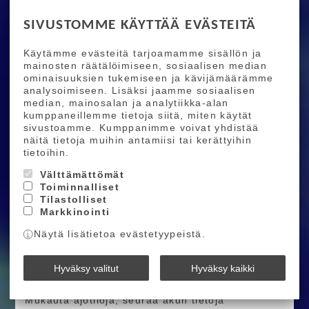
VOIMANSIIRTOJÄRJESTELMÄ
SIVUSTOMME KÄYTTÄÄ EVÄSTEITÄ
BOSCH-TEHO JA INTEGROINTI
Käytämme evästeitä tarjoamamme sisällön ja
CX-R-VOIMAYKSIKÖN SUORITUSKYKY
mainosten räätälöimiseen, sosiaalisen median
ominaisuuksien tukemiseen ja kävijämäärämme
Boschin kilpailukäyttöön viritetty
CX-R
-moottori
analysoimiseen. Lisäksi jaamme sosiaalisen
tuottaa
100 Nm
vääntöä ja
750 W
huipputehon
median, mainosalan ja analytiikka-alan
ultrakevyessä paketissa, jossa on titaaninen
kumppaneillemme tietoja siitä, miten käytät
akseli ja keraamiset laakerit. Eksklusiivinen
sivustoamme. Kumppanimme voivat yhdistää
“Race Mode”
tarjoaa nopean, aggressiivisen
näitä tietoja muihin antamiisi tai kerättyihin
tehon, joka reagoi välittömästi ajajan
tietoihin.
syötteeseen.
Välttämättömät
Toiminnalliset
SUUREMPI JA KEVYEMPI AKKU
Tilastolliset
Markkinointi
Shuttle LT:n voimanlähteenä on
800 Wh
irrotettava akku, joka on
0,9 lb
kevyempi kuin
Näytä lisätietoa evästetyypeistä.
aiempi
750 Wh
versio. Uudistettu latausportti
tekee käytöstä nopeampaa ja selkeämpää.
Hyväksy valitut
Hyväksy kaikki
BOSCH X PIVOT FLOW -SOVELLUS
Mukauta ajotiloja, seuraa akun tietoja