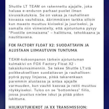
Shuttle LT TEAM on rakennettu ajajalle, joka
haluaa e-enduron parhaat puolet ilman
sivuvaikutuksia. Se on vakaa ja rauhallinen
kovassa vauhdissa, äärimmäisen tarkka silloin
kun maasto muuttuu kiviseksi ja juuriseksi, ja
samalla niin viimeistelty, että ajotuntuma pysyy
“Pivotille ominaisena” – hallittuna, tehokkaana ja
nautittavana.
FOX FACTORY FLOAT X2: SUODATTAVIN JA
ALUSTAAN LIIMAUTUVIN TUNTUMA
TEAM-kokoonpanon tärkein ajotuntuman
kulmakivi on FOX Factory Float X2 -
takaiskunvaimennin. Se tekee Shuttle LT:stä
poikkeuksellisen suodattavan ja rauhallisen:
pyörä pysyy linjassa, pitää takarenkaan
paremmin alustassa ja antaa ajajalle
varmuuden, kun vauhti kasvaa ja reitti muuttuu
röykkyiseksi. Tulos on se “bottomless” fiilis,
jossa jousitus nielee iskut ja pitää pidon
lukittuna.
HIILIKUITUKIEKOT JA XX TRANSMISSION: