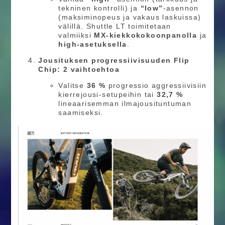
tekninen kontrolli) ja
“low”
-asennon
(maksiminopeus ja vakaus laskuissa)
välillä. Shuttle LT toimitetaan
valmiiksi
MX-kiekkokokoonpanolla
ja
high-asetuksella
.
Jousituksen progressiivisuuden Flip
Chip: 2 vaihtoehtoa
Valitse
36 %
progressio aggressiivisiin
kierrejousi-setupeihin tai
32,7 %
lineaarisemman ilmajousituntuman
saamiseksi.