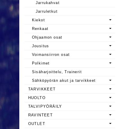
Jarrukahvat
Jarruletkut
Kiekot
Renkaat
Ohjaamon osat
Jousitus
Voimansiirron osat
Polkimet
Sisäharjoittelu, Trainerit
Sähköpyörän akut ja tarvikkeet
TARVIKKEET
HUOLTO
TALVIPYÖRÄILY
RAVINTEET
OUTLET