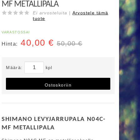
MF METALLIPALA
Ei arvosteluita |
Arvostele
tämä
tuote
VARASTOSSA!
40,00
€
50,00 €
Hinta:
Määrä:
kpl
Ostoskoriin
SHIMANO LEVYJARRUPALA N04C-
MF METALLIPALA