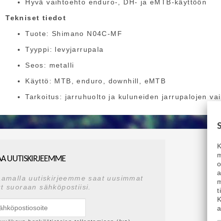
Hyvä vaihtoehto enduro-, DH- ja eMTB-käyttöön
Tekniset tiedot
Tuote: Shimano N04C-MF
Tyyppi: levyjarrupala
Seos: metalli
Käyttö: MTB, enduro, downhill, eMTB
Tarkoitus: jarruhuolto ja kuluneiden jarrupalojen va
K
m
AA UUTISKIRJEEMME
a
aamalla uutiskirjeemme saat uusimmat
m
t suoraan sähköpostiisi.
t
K
a