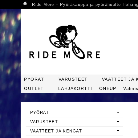
Ride More – Pyöräkauppa ja pyörähuolto Helsin
PYÖRÄT
VARUSTEET
VAATTEET JA 
OUTLET
LAHJAKORTTI
ONEUP
Valmis
PYÖRÄT
VARUSTEET
VAATTEET JA KENGÄT