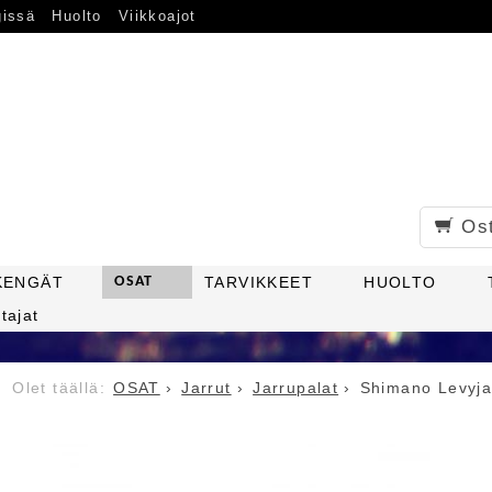
gissä
Huolto
Viikkoajot
Os
KENGÄT
OSAT
TARVIKKEET
HUOLTO
tajat
OSAT
Jarrut
Jarrupalat
Shimano Levyja