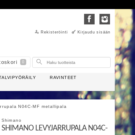
Rekisteröinti
Kirjaudu sisään
toskori
0
TALVIPYÖRÄILY
RAVINTEET
rrupala N04C-MF metallipala
Shimano
SHIMANO LEVYJARRUPALA N04C-