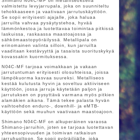
Shimano N04C-MF on metalliseoksella
valmistettu levyjarrupala, joka on suunniteltu
tehokkaaseen ja vaativaan jarrutuskäyttöön.
Se sopii erityisesti ajajalle, joka haluaa
jarruilta vahvaa pysäytystehoa, hyvää
lämmönkestoa ja luotettavaa toimintaa pitkissä
laskuissa, raskaassa maastoajossa ja
sähkömaastopyöräilyssä. Metallipala on
erinomainen valinta silloin, kun jarruilta
vaaditaan kestävyyttä ja tasaista suorituskykyä
kovassakin kuormituksessa.
N04C-MF tarjoaa voimakkaan ja vakaan
jarrutuntuman erityisesti olosuhteissa, joissa
lämpökuorma kasvaa suureksi. Metalliseos
kestää kulutusta hyvin ja soveltuu aktiiviseen
käyttöön, jossa jarruja käytetään paljon ja
jarrutuksen on pysyttävä varmana myös pitkien
alamäkien aikana. Tämä tekee palasta hyvän
vaihtoehdon enduro-, downhill- ja eMTB-
käyttöön sekä muuhun vaativaan maastoajoon.
Shimano N04C-MF on alkuperäinen varaosa
Shimano-jarruihin, joten se tarjoaa luotettavan
yhteensopivuuden ja toimivan ratkaisun
jarruhuoltoon. Se sopii pyöräilijälle, joka