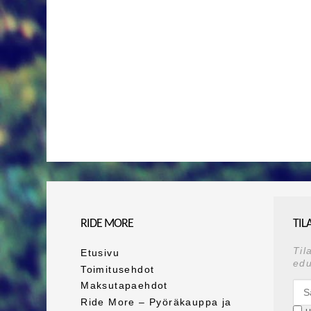
RIDE MORE
TIL
Til
Etusivu
edu
Toimitusehdot
Maksutapaehdot
Ride More – Pyöräkauppa ja