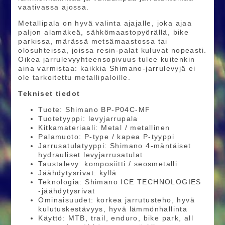
vaativassa ajossa.
Metallipala on hyvä valinta ajajalle, joka ajaa
paljon alamäkeä, sähkömaastopyörällä, bike
parkissa, märässä metsämaastossa tai
olosuhteissa, joissa resin-palat kuluvat nopeasti.
Oikea jarrulevyyhteensopivuus tulee kuitenkin
aina varmistaa: kaikkia Shimano-jarrulevyjä ei
ole tarkoitettu metallipaloille.
Tekniset tiedot
Tuote: Shimano BP-P04C-MF
Tuotetyyppi: levyjarrupala
Kitkamateriaali: Metal / metallinen
Palamuoto: P-type / kapea P-tyyppi
Jarrusatulatyyppi: Shimano 4-mäntäiset
hydrauliset levyjarrusatulat
Taustalevy: komposiitti / seosmetalli
Jäähdytysrivat: kyllä
Teknologia: Shimano ICE TECHNOLOGIES
-jäähdytysrivat
Ominaisuudet: korkea jarrutusteho, hyvä
kulutuskestävyys, hyvä lämmönhallinta
Käyttö: MTB, trail, enduro, bike park, all