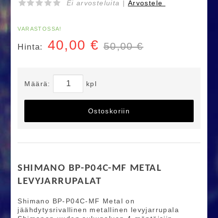
Ei arvosteluita |
Arvostele
VARASTOSSA!
40,00
€
50,00 €
Hinta:
Määrä:
kpl
Ostoskoriin
SHIMANO BP-P04C-MF METAL
LEVYJARRUPALAT
Shimano BP-P04C-MF Metal on
jäähdytysrivallinen metallinen levyjarrupala