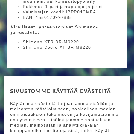
mountain, sähkömaastopyöräily
Pakkaus: 1 pari jarrupaloja ja jousi
Valmistajan koodi: IBPP04CMFA
EAN: 4550170997885
Virallisesti yhteensopivat Shimano-
jarrusatulat
Shimano XTR BR-M9220
Shimano Deore XT BR-M8220
RIDE MORE
SIVUSTOMME KÄYTTÄÄ EVÄSTEITÄ
Etusivu
Toimitusehdot
Maksutapaehdot
Käytämme evästeitä tarjoamamme sisällön ja
Ride More – Pyöräkauppa ja pyörähuolto
mainosten räätälöimiseen, sosiaalisen median
Helsingissä
ominaisuuksien tukemiseen ja kävijämäärämme
analysoimiseen. Lisäksi jaamme sosiaalisen
median, mainosalan ja analytiikka-alan
TILAA UUTISKIRJEEMME
kumppaneillemme tietoja siitä, miten käytät