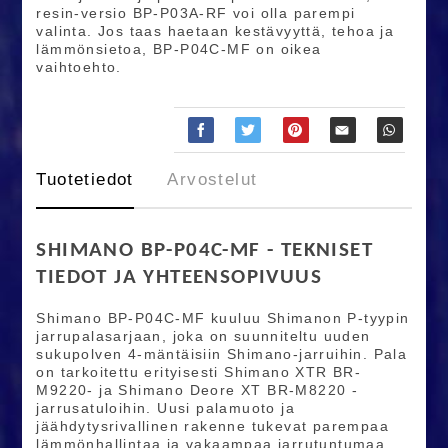
resin-versio BP-P03A-RF voi olla parempi
valinta. Jos taas haetaan kestävyyttä, tehoa ja
lämmönsietoa, BP-P04C-MF on oikea
vaihtoehto.
Tuotetiedot
Arvostelut
SHIMANO BP-P04C-MF - TEKNISET
TIEDOT JA YHTEENSOPIVUUS
Shimano BP-P04C-MF kuuluu Shimanon P-tyypin
jarrupalasarjaan, joka on suunniteltu uuden
sukupolven 4-mäntäisiin Shimano-jarruihin. Pala
on tarkoitettu erityisesti Shimano XTR BR-
M9220- ja Shimano Deore XT BR-M8220 -
jarrusatuloihin. Uusi palamuoto ja
jäähdytysrivallinen rakenne tukevat parempaa
lämmönhallintaa ja vakaampaa jarrutuntumaa