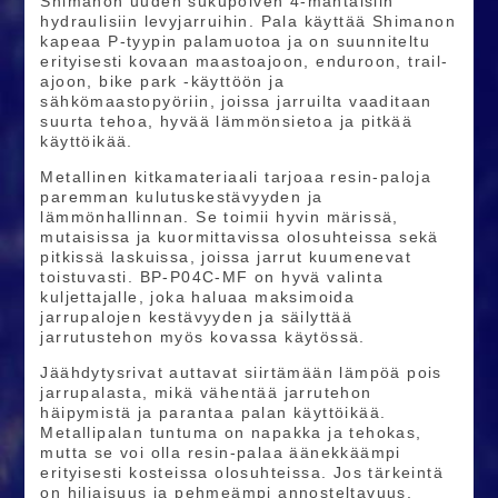
Shimanon uuden sukupolven 4-mäntäisiin
hydraulisiin levyjarruihin. Pala käyttää Shimanon
kapeaa P-tyypin palamuotoa ja on suunniteltu
erityisesti kovaan maastoajoon, enduroon, trail-
ajoon, bike park -käyttöön ja
sähkömaastopyöriin, joissa jarruilta vaaditaan
suurta tehoa, hyvää lämmönsietoa ja pitkää
käyttöikää.
Metallinen kitkamateriaali tarjoaa resin-paloja
paremman kulutuskestävyyden ja
lämmönhallinnan. Se toimii hyvin märissä,
mutaisissa ja kuormittavissa olosuhteissa sekä
pitkissä laskuissa, joissa jarrut kuumenevat
toistuvasti. BP-P04C-MF on hyvä valinta
kuljettajalle, joka haluaa maksimoida
jarrupalojen kestävyyden ja säilyttää
jarrutustehon myös kovassa käytössä.
Jäähdytysrivat auttavat siirtämään lämpöä pois
jarrupalasta, mikä vähentää jarrutehon
häipymistä ja parantaa palan käyttöikää.
Metallipalan tuntuma on napakka ja tehokas,
mutta se voi olla resin-palaa äänekkäämpi
erityisesti kosteissa olosuhteissa. Jos tärkeintä
on hiljaisuus ja pehmeämpi annosteltavuus,