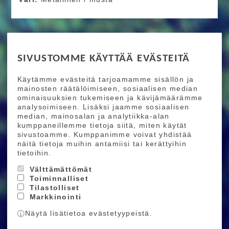
RIDE MORE
SIVUSTOMME KÄYTTÄÄ EVÄSTEITÄ
Etusivu
Toimitusehdot
Maksutapaehdot
Käytämme evästeitä tarjoamamme sisällön ja
Ride More – Pyöräkauppa ja pyörähuolto
mainosten räätälöimiseen, sosiaalisen median
Helsingissä
ominaisuuksien tukemiseen ja kävijämäärämme
analysoimiseen. Lisäksi jaamme sosiaalisen
median, mainosalan ja analytiikka-alan
TILAA UUTISKIRJEEMME
kumppaneillemme tietoja siitä, miten käytät
sivustoamme. Kumppanimme voivat yhdistää
Tilaamalla uutiskirjeemme saat uusimmat edut
näitä tietoja muihin antamiisi tai kerättyihin
suoraan sähköpostiisi.
tietoihin.
Välttämättömät
Toiminnalliset
Hyväksyn henkilötietojen tallentamisen (
lue
)
Tilastolliset
Markkinointi
Tilaa
Näytä lisätietoa evästetyypeistä.