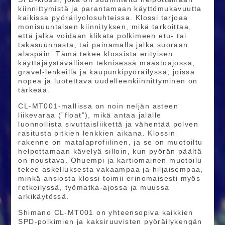
kiinnittymistä ja parantamaan käyttömukavuutta
kaikissa pyöräilyolosuhteissa. Klossi tarjoaa
monisuuntaisen kiinnityksen, mikä tarkoittaa,
että jalka voidaan klikata polkimeen etu- tai
takasuunnasta, tai painamalla jalka suoraan
alaspäin. Tämä tekee klossista erityisen
käyttäjäystävällisen teknisessä maastoajossa,
gravel-lenkeillä ja kaupunkipyöräilyssä, joissa
nopea ja luotettava uudelleenkiinnittyminen on
tärkeää.
CL-MT001-mallissa on noin neljän asteen
liikevaraa (”float”), mikä antaa jalalle
luonnollista sivuttaisliikettä ja vähentää polven
rasitusta pitkien lenkkien aikana. Klossin
rakenne on matalaprofiilinen, ja se on muotoiltu
helpottamaan kävelyä silloin, kun pyörän päältä
on noustava. Ohuempi ja kartiomainen muotoilu
tekee askelluksesta vakaampaa ja hiljaisempaa,
minkä ansiosta klossi toimii erinomaisesti myös
retkeilyssä, työmatka-ajossa ja muussa
arkikäytössä.
Shimano CL-MT001 on yhteensopiva kaikkien
SPD-polkimien ja kaksiruuvisten pyöräilykengän