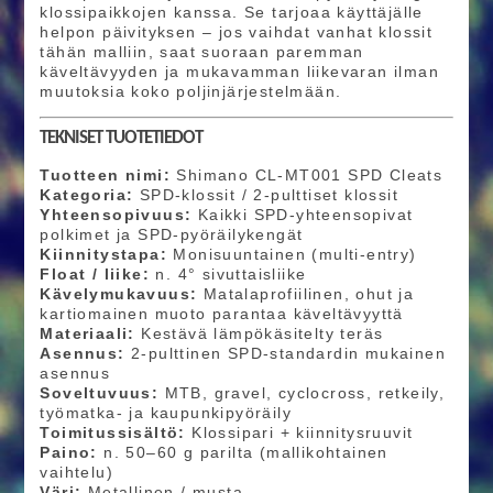
klossipaikkojen kanssa. Se tarjoaa käyttäjälle
helpon päivityksen – jos vaihdat vanhat klossit
tähän malliin, saat suoraan paremman
käveltävyyden ja mukavamman liikevaran ilman
muutoksia koko poljinjärjestelmään.
TEKNISET TUOTETIEDOT
Tuotteen nimi:
Shimano CL-MT001 SPD Cleats
Kategoria:
SPD-klossit / 2-pulttiset klossit
Yhteensopivuus:
Kaikki SPD-yhteensopivat
polkimet ja SPD-pyöräilykengät
Kiinnitystapa:
Monisuuntainen (multi-entry)
Float / liike:
n. 4° sivuttaisliike
Kävelymukavuus:
Matalaprofiilinen, ohut ja
kartiomainen muoto parantaa käveltävyyttä
Materiaali:
Kestävä lämpökäsitelty teräs
Asennus:
2-pulttinen SPD-standardin mukainen
asennus
Soveltuvuus:
MTB, gravel, cyclocross, retkeily,
työmatka- ja kaupunkipyöräily
Toimitussisältö:
Klossipari + kiinnitysruuvit
Paino:
n. 50–60 g parilta (mallikohtainen
vaihtelu)
Väri:
Metallinen / musta