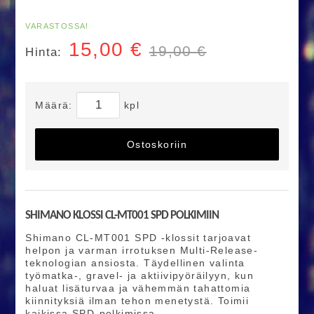
VARASTOSSA!
15,00
€
19,00 €
Hinta:
Määrä:
kpl
Ostoskoriin
SHIMANO KLOSSI CL-MT001 SPD POLKIMIIN
Shimano CL-MT001 SPD -klossit tarjoavat
helpon ja varman irrotuksen Multi-Release-
teknologian ansiosta. Täydellinen valinta
työmatka-, gravel- ja aktiivipyöräilyyn, kun
haluat lisäturvaa ja vähemmän tahattomia
kiinnityksiä ilman tehon menetystä. Toimii
kaikissa SPD-polkimissa.