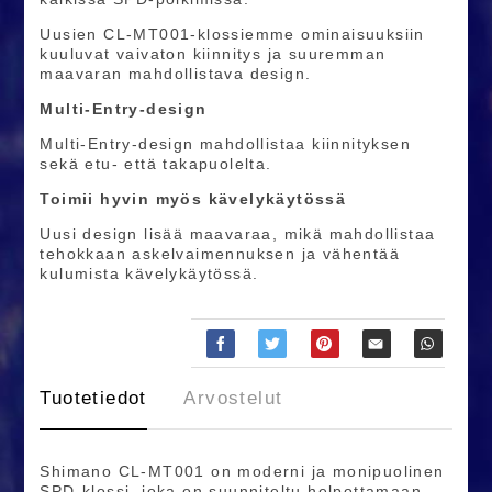
Uusien CL-MT001-klossiemme ominaisuuksiin
kuuluvat vaivaton kiinnitys ja suuremman
maavaran mahdollistava design.
Multi-Entry-design
Multi-Entry-design mahdollistaa kiinnityksen
sekä etu- että takapuolelta.
Toimii hyvin myös kävelykäytössä
Uusi design lisää maavaraa, mikä mahdollistaa
tehokkaan askelvaimennuksen ja vähentää
kulumista kävelykäytössä.
Tuotetiedot
Arvostelut
Shimano CL-MT001 on moderni ja monipuolinen
SPD-klossi, joka on suunniteltu helpottamaan