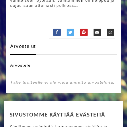
vaihteiseen pyörään. Vaihtaminen on helppoa ja
sujuu saumattomasti polkiessa.
Arvostelut
Arvostele
Tälle tuotteelle ei ole vielä annettu arvosteluita.
RIDE MORE
SIVUSTOMME KÄYTTÄÄ EVÄSTEITÄ
Etusivu
Toimitusehdot
Maksutapaehdot
Käytämme evästeitä tarjoamamme sisällön ja