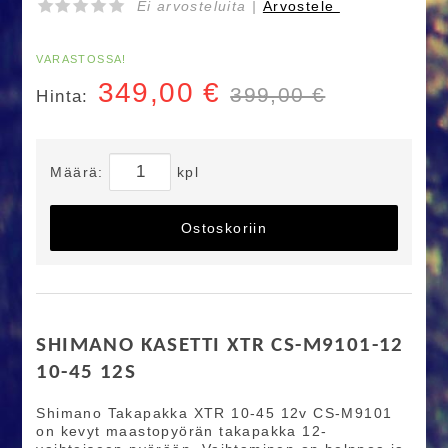
Ei arvosteluita |
Arvostele
VARASTOSSA!
349,00
€
399,00 €
Hinta:
Määrä:
kpl
Ostoskoriin
SHIMANO KASETTI XTR CS-M9101-12
10-45 12S
Shimano Takapakka XTR 10-45 12v CS-M9101
on kevyt maastopyörän takapakka 12-