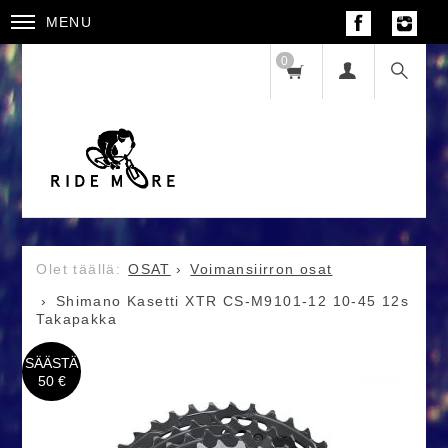
MENU
0
OSAT
Voimansiirron osat
Shimano Kasetti XTR CS-M9101-12 10-45 12s
Takapakka
SÄÄSTÄ
50 €