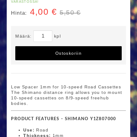
VARASTOSSA!
4,00
€
5,50 €
Hinta:
Määrä:
kpl
Ostoskoriin
Low Spacer 1mm for 10-speed Road Cassettes
The Shimano distance ring allows you to mount
10-speed cassettes on 8/9-speed freehub
bodies.
PRODUCT FEATURES - SHIMANO Y1Z807000
Use:
Road
Thickness:
1mm