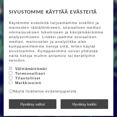
RIDE MORE
SIVUSTOMME KÄYTTÄÄ EVÄSTEITÄ
Etusivu
Toimitusehdot
Maksutapaehdot
Käytämme evästeitä tarjoamamme sisällön ja
Ride More – Pyöräkauppa ja pyörähuolto
mainosten räätälöimiseen, sosiaalisen median
Helsingissä
ominaisuuksien tukemiseen ja kävijämäärämme
analysoimiseen. Lisäksi jaamme sosiaalisen
median, mainosalan ja analytiikka-alan
TILAA UUTISKIRJEEMME
kumppaneillemme tietoja siitä, miten käytät
sivustoamme. Kumppanimme voivat yhdistää
Tilaamalla uutiskirjeemme saat uusimmat edut
näitä tietoja muihin antamiisi tai kerättyihin
suoraan sähköpostiisi.
tietoihin.
Välttämättömät
Toiminnalliset
Hyväksyn henkilötietojen tallentamisen (
lue
)
Tilastolliset
Markkinointi
Tilaa
Näytä lisätietoa evästetyypeistä.
Ride More © 2026
Hyväksy valitut
Hyväksy kaikki
Powered by