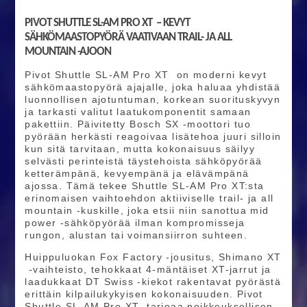
PIVOT SHUTTLE SL-AM PRO XT – KEVYT
SÄHKÖMAASTOPYÖRÄ VAATIVAAN TRAIL- JA ALL
MOUNTAIN -AJOON
Pivot Shuttle SL-AM Pro XT on moderni kevyt
sähkömaastopyörä ajajalle, joka haluaa yhdistää
luonnollisen ajotuntuman, korkean suorituskyvyn
ja tarkasti valitut laatukomponentit samaan
pakettiin. Päivitetty Bosch SX -moottori tuo
pyörään herkästi reagoivaa lisätehoa juuri silloin
kun sitä tarvitaan, mutta kokonaisuus säilyy
selvästi perinteistä täystehoista sähköpyörää
ketterämpänä, kevyempänä ja elävämpänä
ajossa. Tämä tekee Shuttle SL-AM Pro XT:sta
erinomaisen vaihtoehdon aktiiviselle trail- ja all
mountain -kuskille, joka etsii niin sanottua mid
power -sähköpyörää ilman kompromisseja
rungon, alustan tai voimansiirron suhteen.
Huippuluokan Fox Factory -jousitus, Shimano XT
-vaihteisto, tehokkaat 4-mäntäiset XT-jarrut ja
laadukkaat DT Swiss -kiekot rakentavat pyörästä
erittäin kilpailukykyisen kokonaisuuden. Pivot
Shuttle SL-AM Pro XT tarjoaa poikkeuksellisen