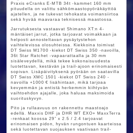
Praxis eCranks E-MTB 34t -kammet 160 mm
pituudella on valittu sähkömaastopyöräkäyttöä
ajatellen, ja ne tukevat tehokasta voimansiirtoa
sekä hyvää maavaraa teknisessä maastossa.
Jarrutuksesta vastaavat Shimano XT:n 4-
mäntäiset jarrut, jotka tarjoavat voimakkaan ja
helposti annosteltavan pysäytystehon
vaihtelevissa olosuhteissa. Kiekkoina toimivat
DT Swiss M1700 -kiekot DT Swiss 350 -navoilla,
36t Star Ratchet -vapaarattaalla ja 30 mm
sisäleveydellä, mikä tekee kokonaisuudesta
luotettavan, kestävän ja trail-ajoon erinomaisesti
sopivan. Lisäpäivityksenä pyörään on saatavilla
DT Swiss XMC 1501 -kiekot DT Swiss 240 -
navoilla +1000 € lisähintaan, mikä tarjoaa
kevyemmän ja entistä herkemmin kiihtyvän
vaihtoehdon ajajalle, joka haluaa maksimoida
suorituskyvyn.
Pito ja rullaavuus on rakennettu maastoajo
edellä. Maxxis DHF ja DHR WT EXO+ MaxxTerra
-renkaat koossa 29” x 2.5 / 2.4 tarjoavat
erinomaisen pidon, hyvän rungontuen kaarteissa
sekä luotettavan suojauksen vaativaan trail-