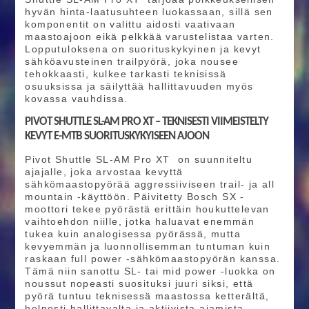
hyvän hinta-laatusuhteen luokassaan, sillä sen
komponentit on valittu aidosti vaativaan
maastoajoon eikä pelkkää varustelistaa varten.
Lopputuloksena on suorituskykyinen ja kevyt
sähköavusteinen trailpyörä, joka nousee
tehokkaasti, kulkee tarkasti teknisissä
osuuksissa ja säilyttää hallittavuuden myös
kovassa vauhdissa.
PIVOT SHUTTLE SL-AM PRO XT – TEKNISESTI VIIMEISTELTY
KEVYT E-MTB SUORITUSKYKYISEEN AJOON
Pivot Shuttle SL-AM Pro XT on suunniteltu
ajajalle, joka arvostaa kevyttä
sähkömaastopyörää aggressiiviseen trail- ja all
mountain -käyttöön. Päivitetty Bosch SX -
moottori tekee pyörästä erittäin houkuttelevan
vaihtoehdon niille, jotka haluavat enemmän
tukea kuin analogisessa pyörässä, mutta
kevyemmän ja luonnollisemman tuntuman kuin
raskaan full power -sähkömaastopyörän kanssa.
Tämä niin sanottu SL- tai mid power -luokka on
noussut nopeasti suosituksi juuri siksi, että
pyörä tuntuu teknisessä maastossa ketterältä,
helposti hallittavalta ja aktiivista ajamista