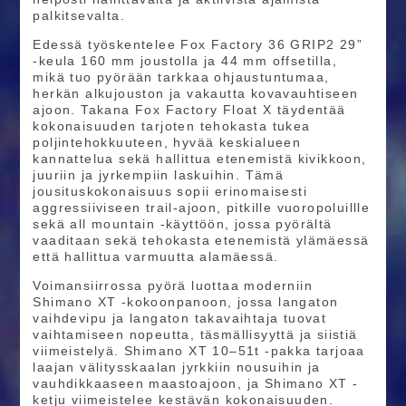
palkitsevalta.
Edessä työskentelee Fox Factory 36 GRIP2 29”
-keula 160 mm joustolla ja 44 mm offsetilla,
mikä tuo pyörään tarkkaa ohjaustuntumaa,
herkän alkujouston ja vakautta kovavauhtiseen
ajoon. Takana Fox Factory Float X täydentää
kokonaisuuden tarjoten tehokasta tukea
poljintehokkuuteen, hyvää keskialueen
kannattelua sekä hallittua etenemistä kivikkoon,
juuriin ja jyrkempiin laskuihin. Tämä
jousituskokonaisuus sopii erinomaisesti
aggressiiviseen trail-ajoon, pitkille vuoropoluillle
sekä all mountain -käyttöön, jossa pyörältä
vaaditaan sekä tehokasta etenemistä ylämäessä
että hallittua varmuutta alamäessä.
Voimansiirrossa pyörä luottaa moderniin
Shimano XT -kokoonpanoon, jossa langaton
vaihdevipu ja langaton takavaihtaja tuovat
vaihtamiseen nopeutta, täsmällisyyttä ja siistiä
viimeistelyä. Shimano XT 10–51t -pakka tarjoaa
laajan välitysskaalan jyrkkiin nousuihin ja
vauhdikkaaseen maastoajoon, ja Shimano XT -
ketju viimeistelee kestävän kokonaisuuden.