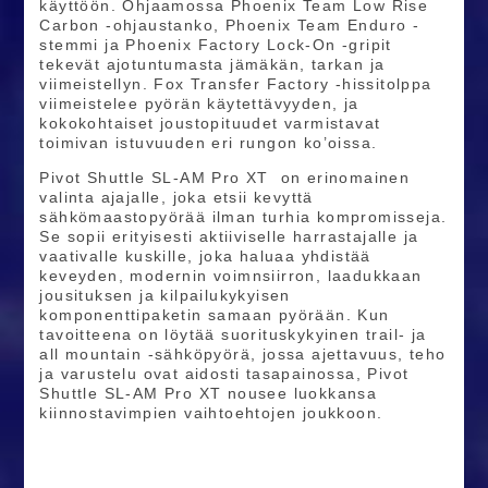
käyttöön. Ohjaamossa Phoenix Team Low Rise
Carbon -ohjaustanko, Phoenix Team Enduro -
stemmi ja Phoenix Factory Lock-On -gripit
tekevät ajotuntumasta jämäkän, tarkan ja
viimeistellyn. Fox Transfer Factory -hissitolppa
viimeistelee pyörän käytettävyyden, ja
kokokohtaiset joustopituudet varmistavat
toimivan istuvuuden eri rungon ko’oissa.
Pivot Shuttle SL-AM Pro XT on erinomainen
valinta ajajalle, joka etsii kevyttä
sähkömaastopyörää ilman turhia kompromisseja.
Se sopii erityisesti aktiiviselle harrastajalle ja
vaativalle kuskille, joka haluaa yhdistää
keveyden, modernin voimnsiirron, laadukkaan
jousituksen ja kilpailukykyisen
komponenttipaketin samaan pyörään. Kun
tavoitteena on löytää suorituskykyinen trail- ja
all mountain -sähköpyörä, jossa ajettavuus, teho
ja varustelu ovat aidosti tasapainossa, Pivot
Shuttle SL-AM Pro XT nousee luokkansa
kiinnostavimpien vaihtoehtojen joukkoon.