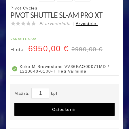
Pivot Cycles
PIVOT SHUTTLE SL-AM PRO XT
Ei arvosteluita |
Arvostele
VARASTOSSA!
6950,00
€
9990,00 €
Hinta:
Koko M Brownstone VV36BAO00071MD /
1213848-0100-T Heti Valmiina!
Määrä:
kpl
Ostoskoriin