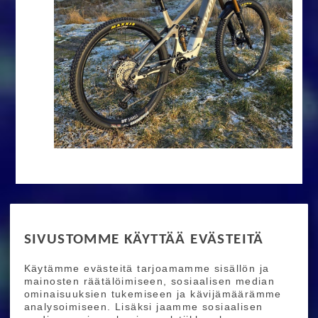
RIDE MORE
SIVUSTOMME KÄYTTÄÄ EVÄSTEITÄ
Etusivu
Toimitusehdot
Maksutapaehdot
Käytämme evästeitä tarjoamamme sisällön ja
Ride More – Pyöräkauppa ja pyörähuolto
mainosten räätälöimiseen, sosiaalisen median
Helsingissä
ominaisuuksien tukemiseen ja kävijämäärämme
analysoimiseen. Lisäksi jaamme sosiaalisen