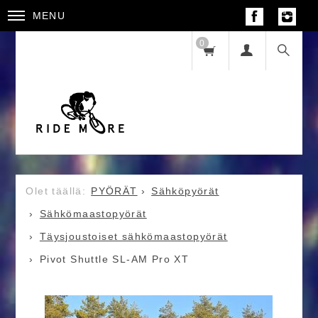
MENU
0
PYÖRÄT
Sähköpyörät
Sähkömaastopyörät
Täysjoustoiset sähkömaastopyörät
Pivot Shuttle SL-AM Pro XT