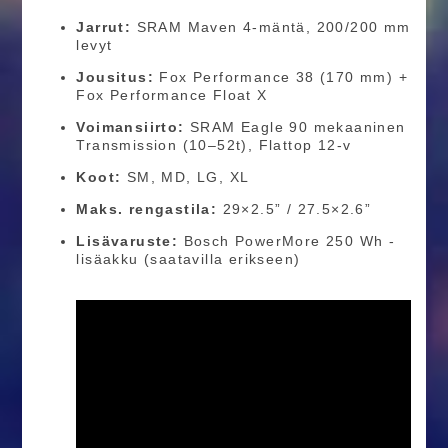
Jarrut:
SRAM Maven 4-mäntä, 200/200 mm
levyt
Jousitus:
Fox Performance 38 (170 mm) +
Fox Performance Float X
Voimansiirto:
SRAM Eagle 90 mekaaninen
Transmission (10–52t), Flattop 12-v
Koot:
SM, MD, LG, XL
Maks. rengastila:
29×2.5” / 27.5×2.6”
Lisävaruste:
Bosch PowerMore 250 Wh -
lisäakku (saatavilla erikseen)