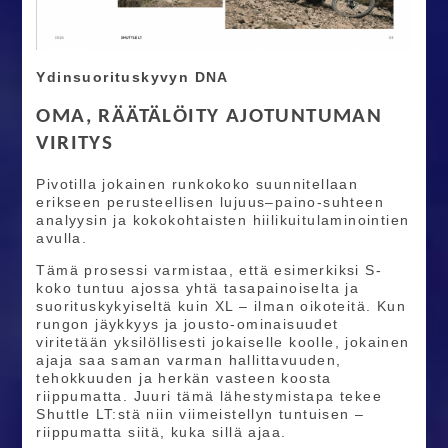
Ydinsuorituskyvyn DNA
OMA, RÄÄTÄLÖITY AJOTUNTUMAN
VIRITYS
Pivotilla jokainen runkokoko suunnitellaan
erikseen perusteellisen lujuus–paino-suhteen
analyysin ja kokokohtaisten hiilikuitulaminointien
avulla.
Tämä prosessi varmistaa, että esimerkiksi S-
koko tuntuu ajossa yhtä tasapainoiselta ja
suorituskykyiseltä kuin XL – ilman oikoteitä. Kun
rungon jäykkyys ja jousto-ominaisuudet
viritetään yksilöllisesti jokaiselle koolle, jokainen
ajaja saa saman varman hallittavuuden,
tehokkuuden ja herkän vasteen koosta
riippumatta. Juuri tämä lähestymistapa tekee
Shuttle LT:stä niin viimeistellyn tuntuisen –
riippumatta siitä, kuka sillä ajaa.