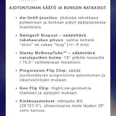
AJOTUNTUMAN SÄÄTÖ JA RUNGON RATKAISUT
dw-link®-jousitus
: yhdistää tehokkaan
polkemisen ja korkean pidon epätasaisessa
maastossa.
Swinger® Dropout – säädettävä
takahaarukan pituus
: valitse ketterä
“short” tai vakaa “long” (+/– 8 mm).
Slacky McSteepTube™ – säädettävä
satulaputken kulma
: 78° pitkille nousuille
/ 76,5° vaihtelevaan maastoon.
Progression Flip Chip
: säädä
jousituskäyrän progressiota ajotuntuman ja
iskarivalintojen mukaan.
Geo Flip Chip
: High/Low-geometria
tilanteen ja ajotyylin mukaan.
Kiekkoasetukset
: tehtaalta MX
(29”/27,5”), yhteensopiva myös täyden 29”
setin kanssa.