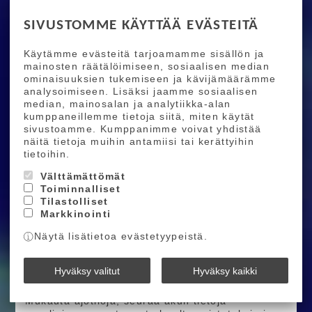
VOIMANSIIRTOJÄRJESTELMÄ
SIVUSTOMME KÄYTTÄÄ EVÄSTEITÄ
BOSCH-TEHO JA INTEGROINTI
Käytämme evästeitä tarjoamamme sisällön ja
CX-R-VOIMAYKSIKÖN SUORITUSKYKY
mainosten räätälöimiseen, sosiaalisen median
ominaisuuksien tukemiseen ja kävijämäärämme
Boschin kilpailukäyttöön viritetty
CX-R
-moottori
analysoimiseen. Lisäksi jaamme sosiaalisen
tuottaa
100 Nm
vääntöä ja
750 W
huipputehon
median, mainosalan ja analytiikka-alan
ultrakevyessä paketissa, jossa on titaaninen
kumppaneillemme tietoja siitä, miten käytät
akseli ja keraamiset laakerit. Eksklusiivinen
sivustoamme. Kumppanimme voivat yhdistää
“Race Mode”
tarjoaa nopean, aggressiivisen
näitä tietoja muihin antamiisi tai kerättyihin
tehon, joka reagoi välittömästi ajajan
tietoihin.
syötteeseen.
Välttämättömät
SUUREMPI JA KEVYEMPI AKKU
Toiminnalliset
Tilastolliset
Shuttle LT:n voimanlähteenä on
800 Wh
Markkinointi
irrotettava akku, joka on
0,9 lb
kevyempi kuin
Näytä lisätietoa evästetyypeistä.
aiempi
750 Wh
versio. Uudistettu latausportti
tekee käytöstä nopeampaa ja selkeämpää.
Hyväksy valitut
Hyväksy kaikki
BOSCH X PIVOT FLOW -SOVELLUS
Mukauta ajotiloja, seuraa akun tietoja