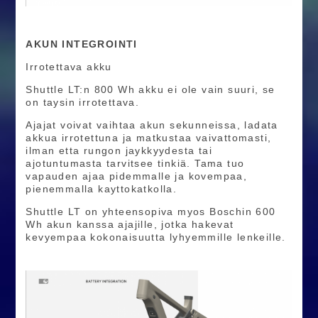
AKUN INTEGROINTI
Irrotettava akku
Shuttle LT:n 800 Wh akku ei ole vain suuri, se
on taysin irrotettava.
Ajajat voivat vaihtaa akun sekunneissa, ladata
akkua irrotettuna ja matkustaa vaivattomasti,
ilman etta rungon jaykkyydesta tai
ajotuntumasta tarvitsee tinkiä. Tama tuo
vapauden ajaa pidemmalle ja kovempaa,
pienemmalla kayttokatkolla.
Shuttle LT on yhteensopiva myos Boschin 600
Wh akun kanssa ajajille, jotka hakevat
kevyempaa kokonaisuutta lyhyemmille lenkeille.