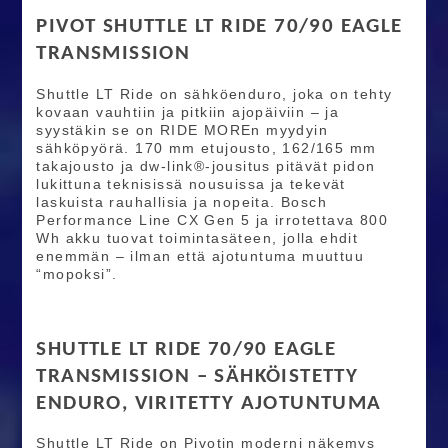
PIVOT SHUTTLE LT RIDE 70/90 EAGLE
TRANSMISSION
Shuttle LT Ride on sähköenduro, joka on tehty
kovaan vauhtiin ja pitkiin ajopäiviin – ja
syystäkin se on RIDE MOREn myydyin
sähköpyörä. 170 mm etujousto, 162/165 mm
takajousto ja dw-link®-jousitus pitävät pidon
lukittuna teknisissä nousuissa ja tekevät
laskuista rauhallisia ja nopeita. Bosch
Performance Line CX Gen 5 ja irrotettava 800
Wh akku tuovat toimintasäteen, jolla ehdit
enemmän – ilman että ajotuntuma muuttuu
“mopoksi”.
SHUTTLE LT RIDE 70/90 EAGLE
TRANSMISSION – SÄHKÖISTETTY
ENDURO, VIRITETTY AJOTUNTUMA
Shuttle LT Ride on Pivotin moderni näkemys