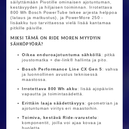
säilyttämään Pivotille ominaisen ajotuntuman,
kestävyyden ja hiljaisen toiminnan. Irrotettava
800 Wh Bosch PowerTube tekee arjesta helppoa
(lataus ja matkustus), ja PowerMore 250 -
lisäakku tuo tarvittaessa vielä lisää kantamaa
pitkille päiville.
MIKSI TÄMÄ ON RIDE MOREN MYYDYIN
SÄHKÖPYÖRÄ?
Oikea enduroajotuntuma sähköllä
: pitkä
joustomatka + dw-link® hallinta ja pito.
Bosch Performance Line CX Gen 5
: vahva
ja luonnollinen avustus teknisessä
maastossa.
Irrotettava 800 Wh akku
: lisää ajopäiviin
vapautta ja toimintasädettä.
Erittäin laaja säädettävyys
: geometrian ja
ajotuntuman viritys eri maastoihin.
Toimiva, kestävä Ride-varustelu
:
komponentit, joilla voi ajaa kovaa ja
huoletta.