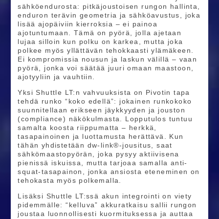
sähköendurosta: pitkäjoustoisen rungon hallinta,
enduron terävin geometria ja sähköavustus, joka
lisää ajopäiviin kierroksia – ei painoa
ajotuntumaan. Tämä on pyörä, jolla ajetaan
lujaa silloin kun polku on karkea, mutta joka
polkee myös yllättävän tehokkaasti ylämäkeen.
Ei kompromissia nousun ja laskun välillä – vaan
pyörä, jonka voi säätää juuri omaan maastoon,
ajotyyliin ja vauhtiin.
Yksi Shuttle LT:n vahvuuksista on Pivotin tapa
tehdä runko “koko edellä”: jokainen runkokoko
suunnitellaan erikseen jäykkyyden ja jouston
(compliance) näkökulmasta. Lopputulos tuntuu
samalta koosta riippumatta – herkkä,
tasapainoinen ja luottamusta herättävä. Kun
tähän yhdistetään dw-link®-jousitus, saat
sähkömaastopyörän, joka pysyy aktiivisena
pienissä iskuissa, mutta tarjoaa samalla anti-
squat-tasapainon, jonka ansiosta eteneminen on
tehokasta myös polkemalla.
Lisäksi Shuttle LT:ssä akun integrointi on viety
pidemmälle: “kelluva” akkuratkaisu sallii rungon
joustaa luonnollisesti kuormituksessa ja auttaa