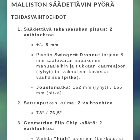
MALLISTON SÄÄDETTÄVIN PYÖRÄ
TEHDASVAIHTOEHDOT
Säädettävä takahaarukan pituus: 2
vaihtoehtoa
+/– 8 mm
Pivotin
Swinger® Dropout
tarjoaa 8
mm säätövaran napakoihin
manuaaleihin ja tiukkaan kaarreajoon
(
lyhyt
) tai vakauteen kovassa
vauhdissa (
pitkä
).
Joustomatka:
162 mm (lyhyt) / 165
mm (pitkä)
Satulaputken kulma: 2 vaihtoehtoa
78° / 76,5°
Geometrian Flip Chip -säätö: 2
vaihtoehtoa
Vaihda
“high”
-asennon (tarkkuus ja