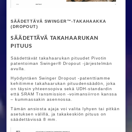
SÄÄDETTÄVÄ SWINGER™-TAKAHAAKKA
(DROPOUT)
SÄÄDETTÄVÄ TAKAHAARUKAN
PITUUS
Säädettävät takahaarukan pituudet Pivotin
patentoiman Swinger® Dropout -järjestelmän
avulla.
Hyödyntäen Swinger Dropout -patenttiamme
kehitimme takahaarukan pituudensäädön, joka
on täysin yhteensopiva sekä UDH-standardin
että SRAM Transmission -voimansiirron kanssa
– kummassakin asennossa.
Tämän ansiosta ajaja voi valita lyhyen tai pitkän
asetuksen välillä, ja takakeskiön pituus on
säädettävissä 8 mm.