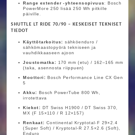
Range extender -yhteensopivuus
: Bosch
PowerMore 250 lisää 250 Wh pitkille
päiville.
SHUTTLE LT RIDE 70/90 – KESKEISET TEKNISET
TIEDOT
Käyttötarkoitus:
sähköenduro /
sähkömaastopyörä tekniseen ja
vauhdikkaaseen ajoon
Joustomatka:
170 mm (etu) / 162–165 mm
(taka, asennosta riippuen)
Moottori:
Bosch Performance Line CX Gen
5
Akku:
Bosch PowerTube 800 Wh,
irrotettava
Kiekot:
DT Swiss H1900 / DT Swiss 370,
MX (F 15×110 / R 12×157)
Renkaat:
Continental Kryptotal-F 29×2.4
(Super Soft) / Kryptotal-R 27.5×2.6 (Soft),
Enduro