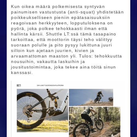
Kun oikea määrä polkemisesta syntyvän
painumisen vastustusta (anti-squat) yhdistetään
poikkeukselliseen pieniin epätasaisuuksiin
reagoivaan herkkyyteen, lopputuloksena on
pyörä, joka polkee tehokkaasti ilman että
hallinta kärsii. Shuttle LT:ssä tämä tasapaino
tarkoittaa, että moottorin täysi teho välittyy
suoraan polulle ja pito pysyy lukittuna juuri
silloin kun ajetaan juurien, kivien ja
arvaamattoman maaston yli. Tulos: tehokkuutta
nousuihin, vakautta laskuihin ja
jousitustoimintaa, joka tekee aina töitä sinun
kanssasi.