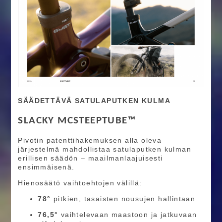
SÄÄDETTÄVÄ SATULAPUTKEN KULMA
SLACKY MCSTEEPTUBE™
Pivotin patenttihakemuksen alla oleva
järjestelmä mahdollistaa satulaputken kulman
erillisen säädön – maailmanlaajuisesti
ensimmäisenä.
Hienosäätö vaihtoehtojen välillä:
78°
pitkien, tasaisten nousujen hallintaan
76,5°
vaihtelevaan maastoon ja jatkuvaan