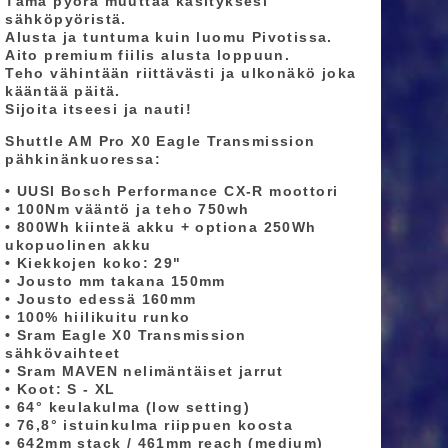
Tämä pyörä muuttaa käsityksesi
sähköpyöristä.
Alusta ja tuntuma kuin luomu Pivotissa.
Aito premium fiilis alusta loppuun.
Teho vähintään riittävästi ja ulkonäkö joka
kääntää päitä.
Sijoita itseesi ja nauti!
Shuttle AM Pro X0 Eagle Transmission
pähkinänkuoressa:
• UUSI Bosch Performance CX-R moottori
• 100Nm vääntö ja teho 750wh
• 800Wh kiinteä akku + optiona 250Wh
ukopuolinen akku
• Kiekkojen koko: 29"
• Jousto mm takana 150mm
• Jousto edessä 160mm
• 100% hiilikuitu runko
• Sram Eagle X0 Transmission
sähkövaihteet
• Sram MAVEN nelimäntäiset jarrut
• Koot: S - XL
• 64° keulakulma (low setting)
• 76,8° istuinkulma riippuen koosta
• 642mm stack / 461mm reach (medium)