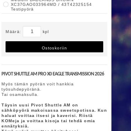
XC37GAO033964MD / 43T42325154
Testipyörä
Määrä:
kpl
Ostoskoriin
PIVOT SHUTTLE AM PRO X0 EAGLE TRANSMISSION 2026
Myös tämän pyörän voit hankkia
työsuhdepyöränä.
Tai osamaksulla.
Täysin uusi Pivot Shuttle AM on
sähköpyörä makoisassa sweetspotissa. Kun
haluat voittaa itsesi ja kaverisi. Riistä
KOMeja ja voittaa kisoja tai tehdä omia
ennätyksiä.