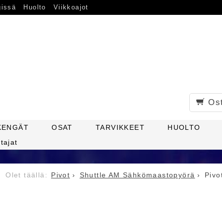
gissä
Huolto
Viikkoajot
Os
KENGÄT
OSAT
TARVIKKEET
HUOLTO
tajat
Pivot
Shuttle AM Sähkömaastopyörä
Pivo