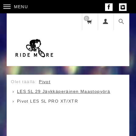
MENU
0
Pivot
LES SL 29 Jäykkäperäinen Maastopyörä
Pivot LES SL PRO XT/XTR