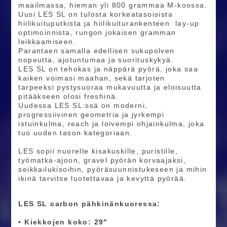
maailmassa, hieman yli 800 grammaa M-koossa.
Uusi LES SL on tulosta korkeatasoisista
hiilikuituputkista ja hiilikuiturankenteen lay-up
optimoinnista, rungon jokaisen gramman
leikkaamiseen.
Parantaen samalla edellisen sukupolven
nopeutta, ajotuntumaa ja suorituskykyä.
LES SL on tehokas ja näppärä pyörä, joka saa
kaiken voimasi maahan, sekä tarjoten
tarpeeksi pystysuoraa mukavuutta ja eloisuutta
pitääkseen olosi freshinä.
Uudessa LES SL:ssä on moderni,
progressiivinen geometria ja jyrkempi
istuinkulma, reach ja loivempi ohjainkulma, joka
tuo uuden tason kategoriaan.
LES sopii nuorelle kisakuskille, puristille,
työmatka-ajoon, gravel pyörän korvaajaksi,
seikkailukisoihin, pyöräsuunnistukeseen ja mihin
ikinä tarvitse luotettavaa ja kevyttä pyörää.
LES SL carbon pähkinänkuoressa:
• Kiekkojen koko: 29"