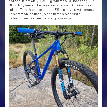
painaa hieman yli 800 grammaa M-koossa; LES
SL:n höyhenen keveys on vuosien tutkimuksen
tulos. Tässä suhteessa LES on myös vähemmän:
vähemmän painoa, vähemmän vastusta,
vähemmän tarpeettomia grammoja.