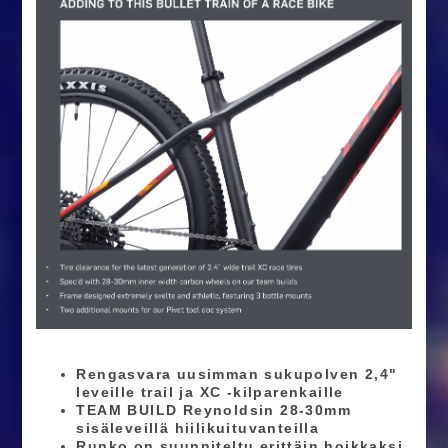
Rengasvara uusimman sukupolven 2,4"
leveille trail ja XC -kilparenkaille
TEAM BUILD Reynoldsin 28-30mm
sisäleveillä hiilikuituvanteilla
Runko on suunniteltu erittäin hoikkaksi