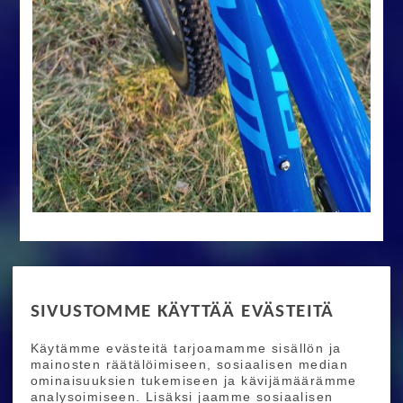
RIDE MORE
SIVUSTOMME KÄYTTÄÄ EVÄSTEITÄ
Etusivu
Toimitusehdot
Maksutapaehdot
Käytämme evästeitä tarjoamamme sisällön ja
Ride More – Pyöräkauppa ja pyörähuolto
mainosten räätälöimiseen, sosiaalisen median
Helsingissä
ominaisuuksien tukemiseen ja kävijämäärämme
analysoimiseen. Lisäksi jaamme sosiaalisen