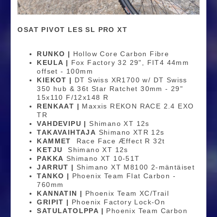
OSAT PIVOT LES SL PRO XT
RUNKO |
Hollow Core Carbon Fibre
KEULA |
Fox Factory 32 29", FIT4 44mm
offset - 100mm
KIEKOT |
DT Swiss XR1700 w/ DT Swiss
350 hub & 36t Star Ratchet 30mm - 29"
15x110 F/12x148 R
RENKAAT |
Maxxis REKON RACE 2.4 EXO
TR
VAHDEVIPU |
Shimano XT 12s
TAKAVAIHTAJA
Shimano XTR 12s
KAMMET
Race Face Æffect R 32t
KETJU
Shimano XT 12s
PAKKA
Shimano XT 10-51T
JARRUT |
Shimano XT M8100 2-mäntäiset
TANKO |
Phoenix Team Flat Carbon -
760mm
KANNATIN |
Phoenix Team XC/Trail
GRIPIT |
Phoenix Factory Lock-On
SATULATOLPPA |
Phoenix Team Carbon