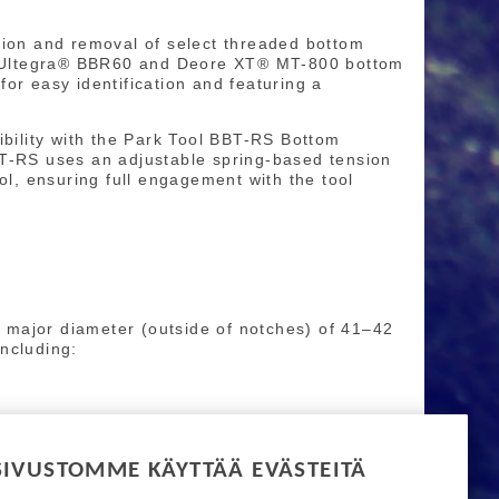
tion and removal of select threaded bottom
o® Ultegra® BBR60 and Deore XT® MT-800 bottom
or easy identification and featuring a
ibility with the Park Tool BBT-RS Bottom
BT-RS uses an adjustable spring-based tension
ol, ensuring full engagement with the tool
 a major diameter (outside of notches) of 41–42
ncluding:
SIVUSTOMME KÄYTTÄÄ EVÄSTEITÄ