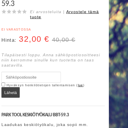
59.3
Ei arvosteluita |
Arvostele
tämä
tuote
EI VARASTOSSA
32,00
€
40,00 €
Hinta:
Tilapäisesti loppu. Anna sähköpostiosoitteesi
niin kerromme sinulle kun tuotetta on taas
saatavilla.
Hyväksyn henkilötietojen tallentamisen (
lue
)
Lähetä
PARK TOOL KESKIÖTYÖKALU BBT-59.3
Laadukas keskiötyökalu, joka sopii mm.