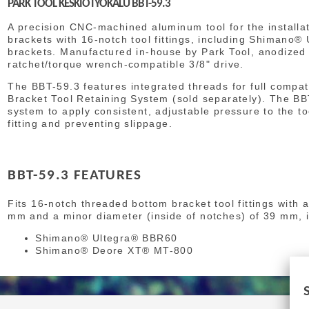
PARK TOOL KESKIÖTYÖKALU BBT-59.3
A precision CNC-machined aluminum tool for the installa
brackets with 16-notch tool fittings, including Shiman
brackets. Manufactured in-house by Park Tool, anodized f
ratchet/torque wrench-compatible 3/8" drive.
The BBT-59.3 features integrated threads for full compat
Bracket Tool Retaining System (sold separately). The B
system to apply consistent, adjustable pressure to the to
fitting and preventing slippage.
BBT-59.3 FEATURES
Fits 16-notch threaded bottom bracket tool fittings with
mm and a minor diameter (inside of notches) of 39 mm, i
Shimano® Ultegra® BBR60
Shimano® Deore XT® MT-800