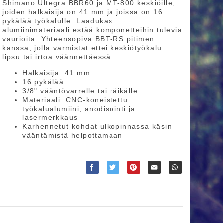
Shimano Ultegra BBR60 ja MT-800 keskiöille,
joiden halkaisija on 41 mm ja joissa on 16
pykälää työkalulle. Laadukas
alumiinimateriaali estää komponetteihin tulevia
vaurioita. Yhteensopiva BBT-RS pitimen
kanssa, jolla varmistat ettei keskiötyökalu
lipsu tai irtoa väännettäessä.
Halkaisija: 41 mm
16 pykälää
3/8" vääntövarrelle tai räikälle
Materiaali: CNC-koneistettu
työkalualumiini, anodisointi ja
lasermerkkaus
Karhennetut kohdat ulkopinnassa käsin
vääntämistä helpottamaan