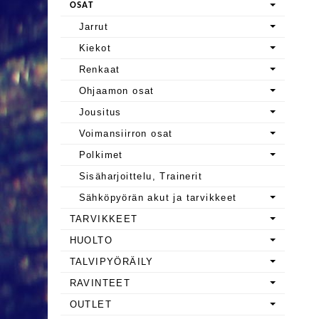
OSAT
Jarrut
Kiekot
Renkaat
Ohjaamon osat
Jousitus
Voimansiirron osat
Polkimet
Sisäharjoittelu, Trainerit
Sähköpyörän akut ja tarvikkeet
TARVIKKEET
HUOLTO
TALVIPYÖRÄILY
RAVINTEET
OUTLET