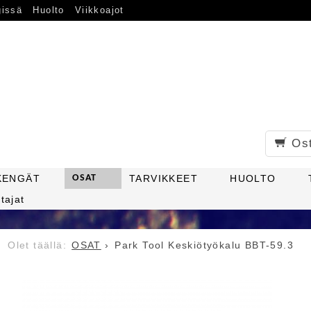
gissä
Huolto
Viikkoajot
Os
KENGÄT
OSAT
TARVIKKEET
HUOLTO
tajat
OSAT
Park Tool Keskiötyökalu BBT-59.3