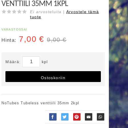
VENTTIILI 35MM 1KPL
Ei arvosteluita |
Arvostele
tämä
tuote
VARASTOSSA!
7,00
€
9,00 €
Hinta:
Määrä:
kpl
Ostoskoriin
NoTubes Tubeless venttiili 35mm 2kpl