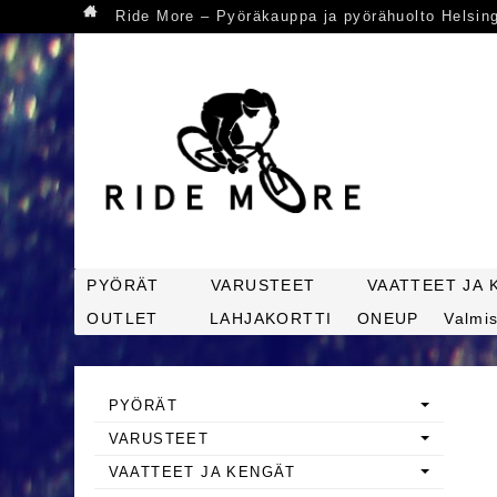
Ride More – Pyöräkauppa ja pyörähuolto Helsin
PYÖRÄT
VARUSTEET
VAATTEET JA 
OUTLET
LAHJAKORTTI
ONEUP
Valmis
PYÖRÄT
VARUSTEET
VAATTEET JA KENGÄT