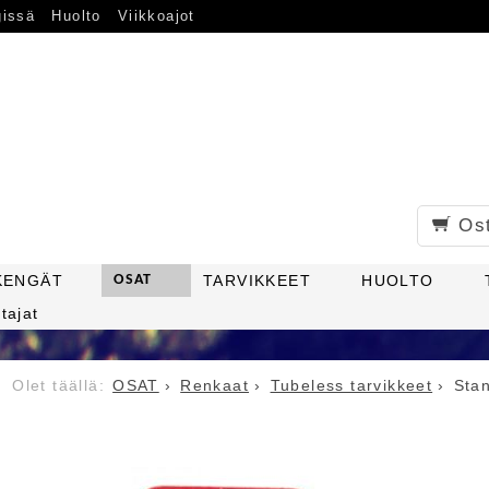
gissä
Huolto
Viikkoajot
Os
KENGÄT
OSAT
TARVIKKEET
HUOLTO
tajat
OSAT
Renkaat
Tubeless tarvikkeet
Stan