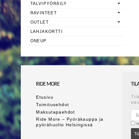
TALVIPYÖRÄILY
RAVINTEET
OUTLET
LAHJAKORTTI
ONEUP
RIDE MORE
TIL
Til
Etusivu
edu
Toimitusehdot
Maksutapaehdot
Ride More – Pyöräkauppa ja
H
pyörähuolto Helsingissä
Ti