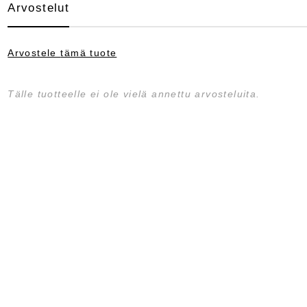
Arvostelut
Arvostele
tämä tuote
Tälle tuotteelle ei ole vielä annettu arvosteluita.