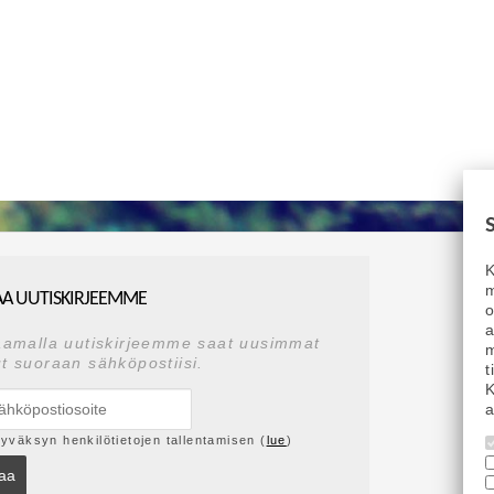
K
m
AA UUTISKIRJEEMME
a
aamalla uutiskirjeemme saat uusimmat
m
t suoraan sähköpostiisi.
t
K
a
yväksyn henkilötietojen tallentamisen (
lue
)
laa