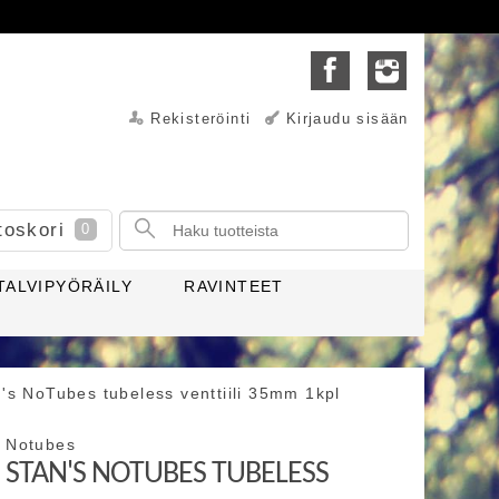
Rekisteröinti
Kirjaudu sisään
toskori
0
TALVIPYÖRÄILY
RAVINTEET
's NoTubes tubeless venttiili 35mm 1kpl
Notubes
STAN'S NOTUBES TUBELESS