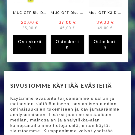
MUC-OFF Bio Drivetrain Cleaner 500ml
MUC-OFF Disc Brake Covers Camo 2kpl
Muc-OFF X3 Dirty Chain Machine
20,00 €
37,00 €
39,00 €
25,00 €
45,00 €
49,00 €
Ostoskorii
Ostoskorii
Ostoskorii
n
n
n
RIDE MORE
SIVUSTOMME KÄYTTÄÄ EVÄSTEITÄ
Etusivu
Toimitusehdot
Maksutapaehdot
Käytämme evästeitä tarjoamamme sisällön ja
Ride More – Pyöräkauppa ja pyörähuolto
mainosten räätälöimiseen, sosiaalisen median
Helsingissä
ominaisuuksien tukemiseen ja kävijämäärämme
analysoimiseen. Lisäksi jaamme sosiaalisen
median, mainosalan ja analytiikka-alan
TILAA UUTISKIRJEEMME
kumppaneillemme tietoja siitä, miten käytät
sivustoamme. Kumppanimme voivat yhdistää
Tilaamalla uutiskirjeemme saat uusimmat edut