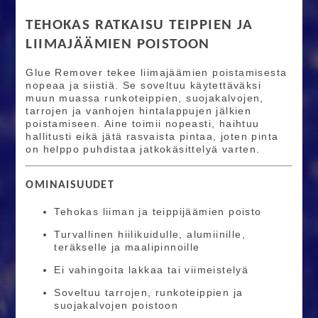
TEHOKAS RATKAISU TEIPPIEN JA
LIIMAJÄÄMIEN POISTOON
Glue Remover tekee liimajäämien poistamisesta
nopeaa ja siistiä. Se soveltuu käytettäväksi
muun muassa runkoteippien, suojakalvojen,
tarrojen ja vanhojen hintalappujen jälkien
poistamiseen. Aine toimii nopeasti, haihtuu
hallitusti eikä jätä rasvaista pintaa, joten pinta
on helppo puhdistaa jatkokäsittelyä varten.
OMINAISUUDET
Tehokas liiman ja teippijäämien poisto
Turvallinen hiilikuidulle, alumiinille,
teräkselle ja maalipinnoille
Ei vahingoita lakkaa tai viimeistelyä
Soveltuu tarrojen, runkoteippien ja
suojakalvojen poistoon