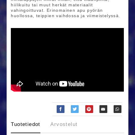
hiilikuitu tai muut herkät materiaalit
vahingoittuvat. Erinomainen apu pyörän
huollossa, teippien vaihdossa ja viimeistelyssä.
Tuotetiedot
Arvostelut