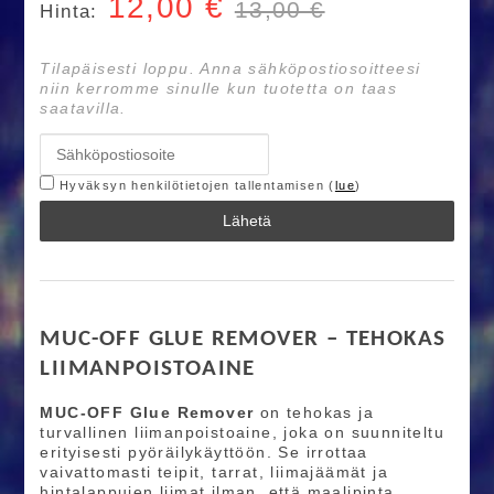
12,00
€
13,00 €
Hinta:
Tilapäisesti loppu. Anna sähköpostiosoitteesi
niin kerromme sinulle kun tuotetta on taas
saatavilla.
Hyväksyn henkilötietojen tallentamisen (
lue
)
Lähetä
MUC-OFF GLUE REMOVER – TEHOKAS
LIIMANPOISTOAINE
MUC-OFF Glue Remover
on tehokas ja
turvallinen liimanpoistoaine, joka on suunniteltu
erityisesti pyöräilykäyttöön. Se irrottaa
vaivattomasti teipit, tarrat, liimajäämät ja
hintalappujen liimat ilman, että maalipinta,