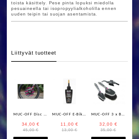
toista käsittely. Pese pinta lopuksi miedolla
pesuaineella tai isopropyylialkoholilla ennen
uuden teipin tai suojan asentamista.
Liittyvät tuotteet
MUC-OFF Disc Brake Covers Bolt 2kpl
MUC-OFF E-Bike Dry Lube 50 ml Ketjuöljy
MUC-OFF 3 x Brush Set harjasetti pyörän pesuun
34,00 €
11,00 €
32,00 €
45,00 €
13,00 €
35,00 €