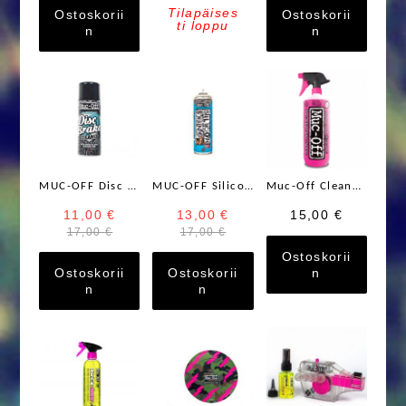
Tilapäises
Ostoskorii
Ostoskorii
ti loppu
n
n
MUC-OFF Disc Brake Cleaner
MUC-OFF Silicon Shine 500ml
Muc-Off Cleaner, pesuaine
11,00 €
13,00 €
15,00 €
17,00 €
17,00 €
Ostoskorii
Ostoskorii
Ostoskorii
n
n
n