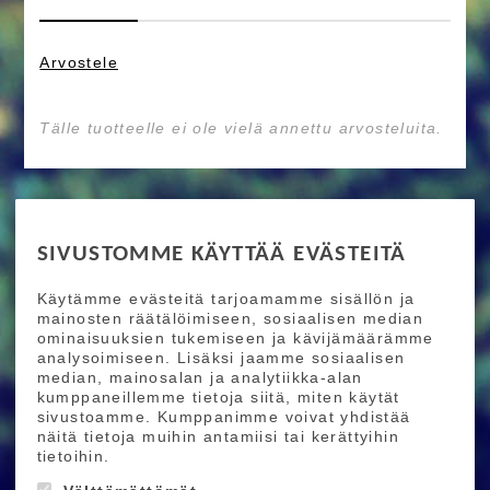
Arvostele
Tälle tuotteelle ei ole vielä annettu arvosteluita.
RIDE MORE
SIVUSTOMME KÄYTTÄÄ EVÄSTEITÄ
Etusivu
Toimitusehdot
Maksutapaehdot
Käytämme evästeitä tarjoamamme sisällön ja
Ride More – Pyöräkauppa ja pyörähuolto
mainosten räätälöimiseen, sosiaalisen median
Helsingissä
ominaisuuksien tukemiseen ja kävijämäärämme
analysoimiseen. Lisäksi jaamme sosiaalisen
median, mainosalan ja analytiikka-alan
TILAA UUTISKIRJEEMME
kumppaneillemme tietoja siitä, miten käytät
sivustoamme. Kumppanimme voivat yhdistää
Tilaamalla uutiskirjeemme saat uusimmat edut
näitä tietoja muihin antamiisi tai kerättyihin
suoraan sähköpostiisi.
tietoihin.