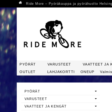
Ride More – Pyöräkauppa ja pyörähuolto Helsin
PYÖRÄT
VARUSTEET
VAATTEET JA 
OUTLET
LAHJAKORTTI
ONEUP
Valmis
PYÖRÄT
VARUSTEET
VAATTEET JA KENGÄT