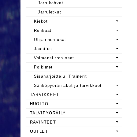
Jarrukahvat
Jarruletkut
Kiekot
Renkaat
Ohjaamon osat
Jousitus
Voimansiirron osat
Polkimet
Sisäharjoittelu, Trainerit
Sähköpyörän akut ja tarvikkeet
TARVIKKEET
HUOLTO
TALVIPYÖRÄILY
RAVINTEET
OUTLET