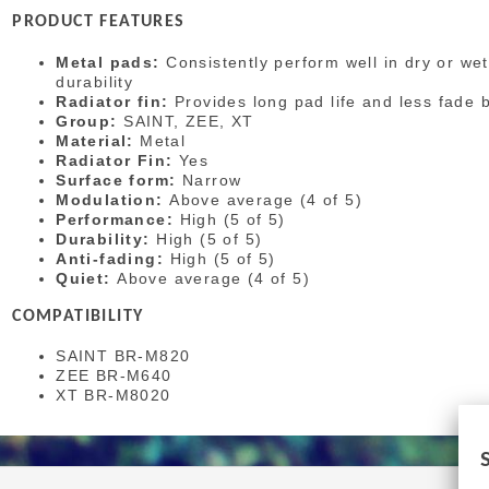
PRODUCT FEATURES
Metal pads:
Consistently perform well in dry or we
durability
Radiator fin:
Provides long pad life and less fade 
Group:
SAINT, ZEE, XT
Material:
Metal
Radiator Fin:
Yes
Surface form:
Narrow
Modulation:
Above average (4 of 5)
Performance:
High (5 of 5)
Durability:
High (5 of 5)
Anti-fading:
High (5 of 5)
Quiet:
Above average (4 of 5)
COMPATIBILITY
SAINT BR-M820
ZEE BR-M640
XT BR-M8020