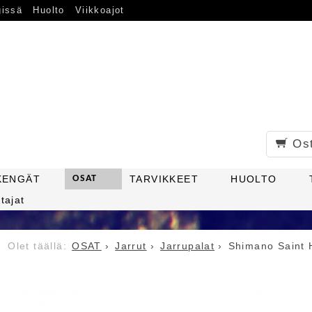
gissä
Huolto
Viikkoajot
Os
KENGÄT
OSAT
TARVIKKEET
HUOLTO
tajat
OSAT
Jarrut
Jarrupalat
Shimano Saint 