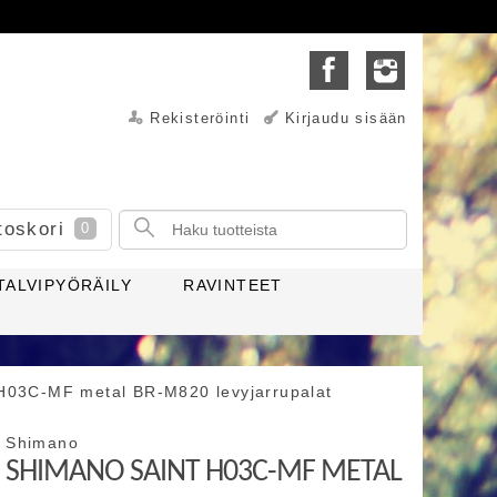
Rekisteröinti
Kirjaudu sisään
toskori
0
TALVIPYÖRÄILY
RAVINTEET
H03C-MF metal BR-M820 levyjarrupalat
Shimano
SHIMANO SAINT H03C-MF METAL