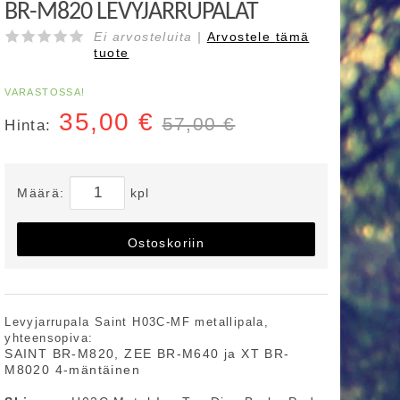
BR-M820 LEVYJARRUPALAT
Ei arvosteluita |
Arvostele
tämä
tuote
VARASTOSSA!
35,00
€
57,00 €
Hinta:
Määrä:
kpl
Ostoskoriin
Levyjarrupala Saint H03C-MF metallipala,
yhteensopiva:
SAINT BR-M820, ZEE BR-M640 ja XT BR-
M8020 4-mäntäinen