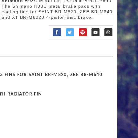
Shimano
H03C Metal Ice-Tec Disc Brake Pads
The Shimano H03C metal brake pads with
cooling fins for SAINT BR-M820, ZEE BR-M640
and XT BR-M8020 4-piston disc brake.
 FINS FOR SAINT BR-M820, ZEE BR-M640
TH RADIATOR FIN