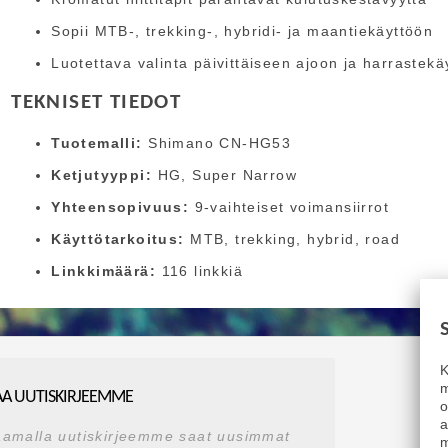
Sopii MTB-, trekking-, hybridi- ja maantiekäyttöön
Luotettava valinta päivittäiseen ajoon ja harrastekä
TEKNISET TIEDOT
Tuotemalli:
Shimano CN-HG53
Ketjutyyppi:
HG, Super Narrow
Yhteensopivuus:
9-vaihteiset voimansiirrot
Käyttötarkoitus:
MTB, trekking, hybrid, road
Linkkimäärä:
116 linkkiä
K
m
AA UUTISKIRJEEMME
a
aamalla uutiskirjeemme saat uusimmat
m