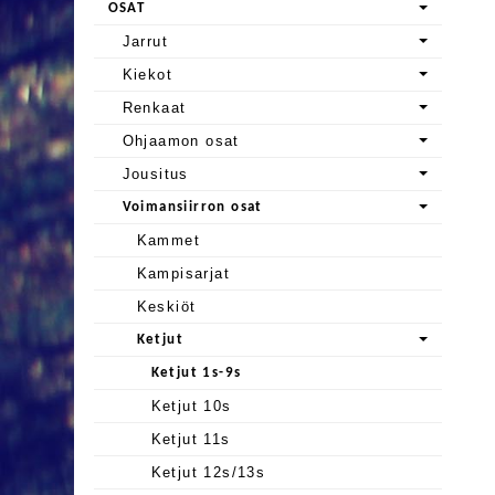
OSAT
Jarrut
Kiekot
Renkaat
Ohjaamon osat
Jousitus
Voimansiirron osat
Kammet
Kampisarjat
Keskiöt
Ketjut
Ketjut 1s-9s
Ketjut 10s
Ketjut 11s
Ketjut 12s/13s