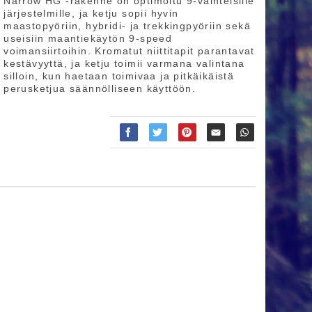
Narrow HG -rakenne on optimoitu 9-vaihteisille
järjestelmille, ja ketju sopii hyvin
maastopyöriin, hybridi- ja trekkingpyöriin sekä
useisiin maantiekäytön 9-speed
voimansiirtoihin. Kromatut niittitapit parantavat
kestävyyttä, ja ketju toimii varmana valintana
silloin, kun haetaan toimivaa ja pitkäikäistä
perusketjua säännölliseen käyttöön.