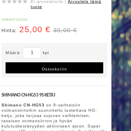
Ei arvosteluita |
Arvostele
tämä
tuote
VARASTOSSA!
25,00
€
30,00 €
Hinta:
Määrä:
kpl
Ostoskoriin
SHIMANO CN-HG53 9S KETJU
Shimano CN-HG53
on 9-vaihteisiin
voimansiirtoihin suunniteltu luotettava HG-
ketju, joka tarjoaa sujuvan vaihtamisen,
tasaisen voimansiirron ja hyvän
kulutuskestävyyden aktiiviseen ajoon. Super