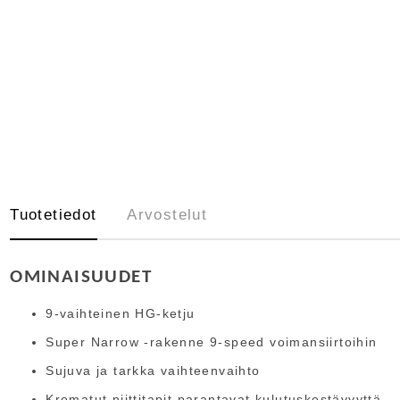
Tuotetiedot
Arvostelut
OMINAISUUDET
9-vaihteinen HG-ketju
Super Narrow -rakenne 9-speed voimansiirtoihin
Sujuva ja tarkka vaihteenvaihto
Kromatut niittitapit parantavat kulutuskestävyyttä