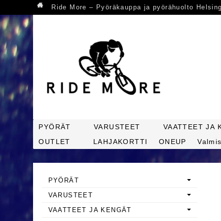
Ride More – Pyöräkauppa ja pyörähuolto Helsin
PYÖRÄT
VARUSTEET
VAATTEET JA 
OUTLET
LAHJAKORTTI
ONEUP
Valmis
PYÖRÄT
VARUSTEET
VAATTEET JA KENGÄT