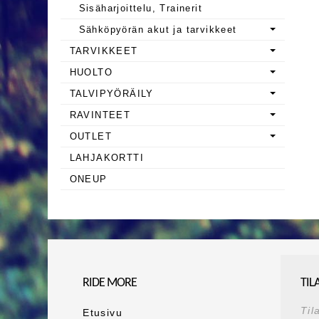
Sisäharjoittelu, Trainerit
Sähköpyörän akut ja tarvikkeet
TARVIKKEET
HUOLTO
TALVIPYÖRÄILY
RAVINTEET
OUTLET
LAHJAKORTTI
ONEUP
RIDE MORE
TIL
Til
Etusivu