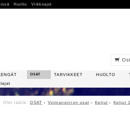
gissä
Huolto
Viikkoajot
Os
KENGÄT
OSAT
TARVIKKEET
HUOLTO
tajat
OSAT
Voimansiirron osat
Ketjut
Ketjut 