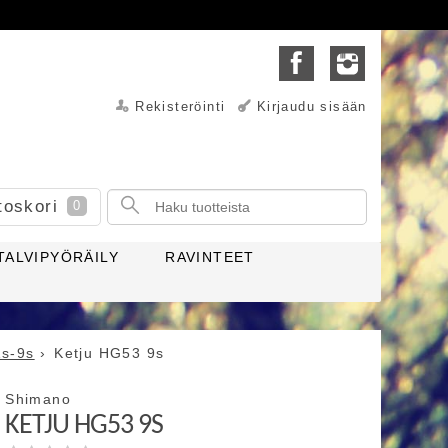
Rekisteröinti
Kirjaudu sisään
toskori
0
TALVIPYÖRÄILY
RAVINTEET
1s-9s
Ketju HG53 9s
Shimano
KETJU HG53 9S