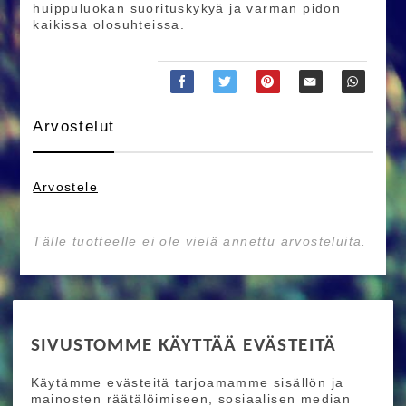
huippuluokan suorituskykyä ja varman pidon
kaikissa olosuhteissa.
Arvostelut
Arvostele
Tälle tuotteelle ei ole vielä annettu arvosteluita.
RIDE MORE
SIVUSTOMME KÄYTTÄÄ EVÄSTEITÄ
Etusivu
Toimitusehdot
Maksutapaehdot
Käytämme evästeitä tarjoamamme sisällön ja
Ride More – Pyöräkauppa ja pyörähuolto
mainosten räätälöimiseen, sosiaalisen median