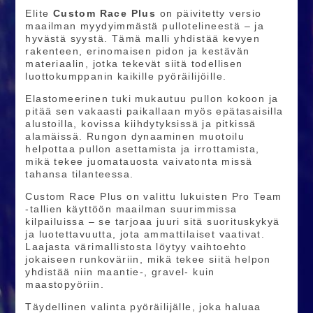
Elite
Custom Race Plus
on päivitetty versio
maailman myydyimmästä pullotelineestä – ja
hyvästä syystä. Tämä malli yhdistää kevyen
rakenteen, erinomaisen pidon ja kestävän
materiaalin, jotka tekevät siitä todellisen
luottokumppanin kaikille pyöräilijöille.
Elastomeerinen tuki mukautuu pullon kokoon ja
pitää sen vakaasti paikallaan myös epätasaisilla
alustoilla, kovissa kiihdytyksissä ja pitkissä
alamäissä. Rungon dynaaminen muotoilu
helpottaa pullon asettamista ja irrottamista,
mikä tekee juomatauosta vaivatonta missä
tahansa tilanteessa.
Custom Race Plus on valittu lukuisten Pro Team
-tallien käyttöön maailman suurimmissa
kilpailuissa – se tarjoaa juuri sitä suorituskykyä
ja luotettavuutta, jota ammattilaiset vaativat.
Laajasta väri­mallistosta löytyy vaihtoehto
jokaiseen runkoväriin, mikä tekee siitä helpon
yhdistää niin maantie-, gravel- kuin
maastopyöriin.
Täydellinen valinta pyöräilijälle, joka haluaa