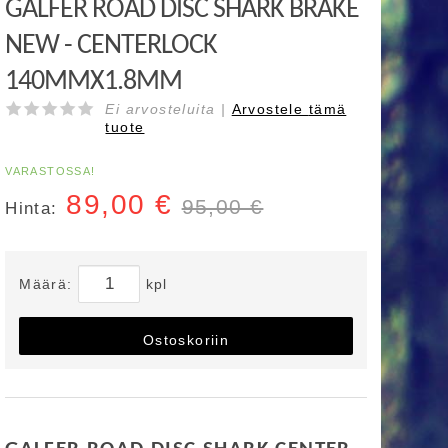
GALFER ROAD DISC SHARK BRAKE
NEW - CENTERLOCK
140MMX1.8MM
Ei arvosteluita |
Arvostele
tämä
tuote
VARASTOSSA!
89,00
€
95,00 €
Hinta:
Määrä:
kpl
Ostoskoriin