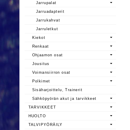
Jarrupalat
Jarruadapterit
Jarrukahvat
Jarruletkut
Kiekot
Renkaat
Ohjaamon osat
Jousitus
Voimansiirron osat
Polkimet
Sisäharjoittelu, Trainerit
Sähköpyörän akut ja tarvikkeet
TARVIKKEET
HUOLTO
TALVIPYÖRÄILY