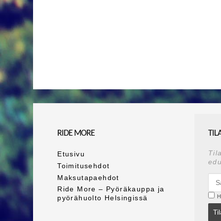
RIDE MORE
TIL
Til
Etusivu
edu
Toimitusehdot
Maksutapaehdot
Ride More – Pyöräkauppa ja
H
pyörähuolto Helsingissä
Ti