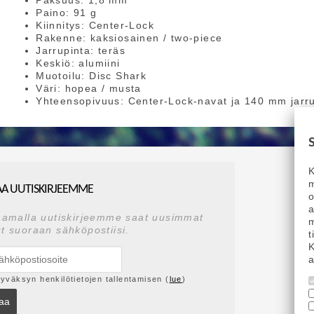
Paksuus: 1,8 mm
Paino: 91 g
Kiinnitys: Center-Lock
Rakenne: kaksiosainen / two-piece
Jarrupinta: teräs
Keskiö: alumiini
Muotoilu: Disc Shark
Väri: hopea / musta
Yhteensopivuus: Center-Lock-navat ja 140 mm jarru
K
m
AA UUTISKIRJEEMME
a
aamalla uutiskirjeemme saat uusimmat
m
t suoraan sähköpostiisi.
t
K
a
yväksyn henkilötietojen tallentamisen (
lue
)
laa