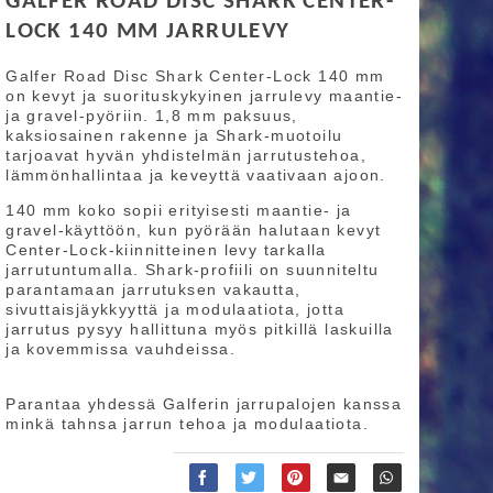
GALFER ROAD DISC SHARK CENTER-
LOCK 140 MM JARRULEVY
Galfer Road Disc Shark Center-Lock 140 mm
on kevyt ja suorituskykyinen jarrulevy maantie-
ja gravel-pyöriin. 1,8 mm paksuus,
kaksiosainen rakenne ja Shark-muotoilu
tarjoavat hyvän yhdistelmän jarrutustehoa,
lämmönhallintaa ja keveyttä vaativaan ajoon.
140 mm koko sopii erityisesti maantie- ja
gravel-käyttöön, kun pyörään halutaan kevyt
Center-Lock-kiinnitteinen levy tarkalla
jarrutuntumalla. Shark-profiili on suunniteltu
parantamaan jarrutuksen vakautta,
sivuttaisjäykkyyttä ja modulaatiota, jotta
jarrutus pysyy hallittuna myös pitkillä laskuilla
ja kovemmissa vauhdeissa.
Parantaa yhdessä Galferin jarrupalojen kanssa
minkä tahnsa jarrun tehoa ja modulaatiota.