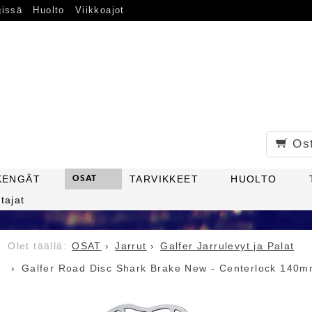
gissä
Huolto
Viikkoajot
Os
KENGÄT
OSAT
TARVIKKEET
HUOLTO
tajat
OSAT
Jarrut
Galfer Jarrulevyt ja Palat
Galfer Road Disc Shark Brake New - Centerlock 14