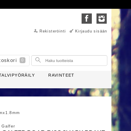
Rekisteröinti
Kirjaudu sisään
toskori
0
TALVIPYÖRÄILY
RAVINTEET
0mmx1.8mm
Galfer