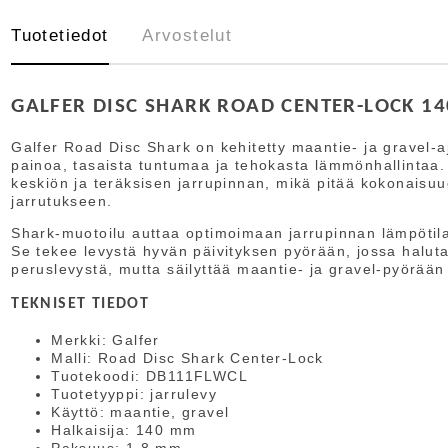
Tuotetiedot
Arvostelut
GALFER DISC SHARK ROAD CENTER-LOCK 14
Galfer Road Disc Shark on kehitetty maantie- ja gravel-aj
painoa, tasaista tuntumaa ja tehokasta lämmönhallintaa.
keskiön ja teräksisen jarrupinnan, mikä pitää kokonaisu
jarrutukseen.
Shark-muotoilu auttaa optimoimaan jarrupinnan lämpötila
Se tekee levystä hyvän päivityksen pyörään, jossa halu
peruslevystä, mutta säilyttää maantie- ja gravel-pyörään
TEKNISET TIEDOT
Merkki: Galfer
Malli: Road Disc Shark Center-Lock
Tuotekoodi: DB111FLWCL
Tuotetyyppi: jarrulevy
Käyttö: maantie, gravel
Halkaisija: 140 mm