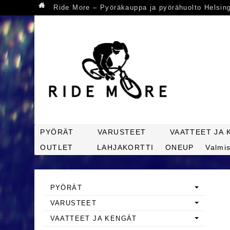
Ride More – Pyöräkauppa ja pyörähuolto Helsin
PYÖRÄT
VARUSTEET
VAATTEET JA 
OUTLET
LAHJAKORTTI
ONEUP
Valmis
PYÖRÄT
VARUSTEET
VAATTEET JA KENGÄT