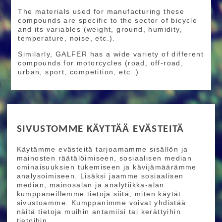
The materials used for manufacturing these
compounds are specific to the sector of bicycle
and its variables (weight, ground, humidity,
temperature, noise, etc.).
Similarly, GALFER has a wide variety of different
compounds for motorcycles (road, off-road,
urban, sport, competition, etc..)
RIDE MORE
SIVUSTOMME KÄYTTÄÄ EVÄSTEITÄ
Etusivu
Toimitusehdot
Maksutapaehdot
Käytämme evästeitä tarjoamamme sisällön ja
Ride More – Pyöräkauppa ja pyörähuolto
mainosten räätälöimiseen, sosiaalisen median
Helsingissä
ominaisuuksien tukemiseen ja kävijämäärämme
analysoimiseen. Lisäksi jaamme sosiaalisen
median, mainosalan ja analytiikka-alan
TILAA UUTISKIRJEEMME
kumppaneillemme tietoja siitä, miten käytät
sivustoamme. Kumppanimme voivat yhdistää
Tilaamalla uutiskirjeemme saat uusimmat edut
näitä tietoja muihin antamiisi tai kerättyihin
suoraan sähköpostiisi.
tietoihin.