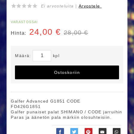
Ei arvosteluita |
Arvostele
VARASTOSSA!
24,00
€
28,00 €
Hinta:
Määrä:
kpl
Ostoskoriin
Galfer Advanced G1851 CODE
FD426G1851
Galfer punaiset palat SHIMANO / CODE jarruihin
Paras ja äänetön pala märkiin olosuhteisiin.