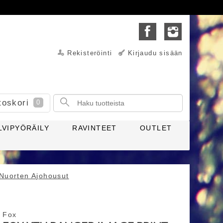
Rekisteröinti
Kirjaudu sisään
toskori
0
LVIPYÖRÄILY
RAVINTEET
OUTLET
Nuorten Ajohousut
Fox