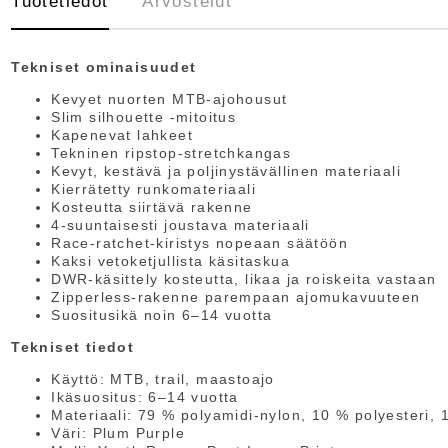
Tuotetiedot
Arvostelut
Tekniset ominaisuudet
Kevyet nuorten MTB-ajohousut
Slim silhouette -mitoitus
Kapenevat lahkeet
Tekninen ripstop-stretchkangas
Kevyt, kestävä ja poljinystävällinen materiaali
Kierrätetty runkomateriaali
Kosteutta siirtävä rakenne
4-suuntaisesti joustava materiaali
Race-ratchet-kiristys nopeaan säätöön
Kaksi vetoketjullista käsitaskua
DWR-käsittely kosteutta, likaa ja roiskeita vastaan
Zipperless-rakenne parempaan ajomukavuuteen
Suositusikä noin 6–14 vuotta
Tekniset tiedot
Käyttö: MTB, trail, maastoajo
Ikäsuositus: 6–14 vuotta
Materiaali: 79 % polyamidi-nylon, 10 % polyesteri, 
Väri: Plum Purple