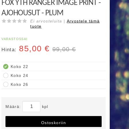
FOX YTH RANGER IMAGE PRINT -
AJOHOUSUT - PLUM
Ei arvosteluita |
Arvostele
tämä
tuote
VARASTOSSA!
85,00
€
99,00 €
Hinta:
Koko 22
Koko 24
Koko 26
Määrä:
kpl
Ostoskoriin