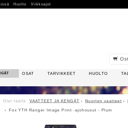
gissä
Huolto
Viikkoajot
Os
NGÄT
OSAT
TARVIKKEET
HUOLTO
TA
VAATTEET JA KENGÄT
Nuorten vaatteet
Fox YTH Ranger Image Print -ajohousut - Plum