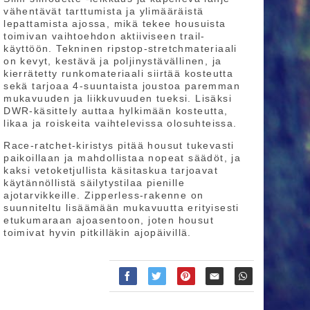
vähentävät tarttumista ja ylimääräistä
lepattamista ajossa, mikä tekee housuista
toimivan vaihtoehdon aktiiviseen trail-
käyttöön. Tekninen ripstop-stretchmateriaali
on kevyt, kestävä ja poljinystävällinen, ja
kierrätetty runkomateriaali siirtää kosteutta
sekä tarjoaa 4-suuntaista joustoa paremman
mukavuuden ja liikkuvuuden tueksi. Lisäksi
DWR-käsittely auttaa hylkimään kosteutta,
likaa ja roiskeita vaihtelevissa olosuhteissa.
Race-ratchet-kiristys pitää housut tukevasti
paikoillaan ja mahdollistaa nopeat säädöt, ja
kaksi vetoketjullista käsitaskua tarjoavat
käytännöllistä säilytystilaa pienille
ajotarvikkeille. Zipperless-rakenne on
suunniteltu lisäämään mukavuutta erityisesti
etukumaraan ajoasentoon, joten housut
toimivat hyvin pitkilläkin ajopäivillä.