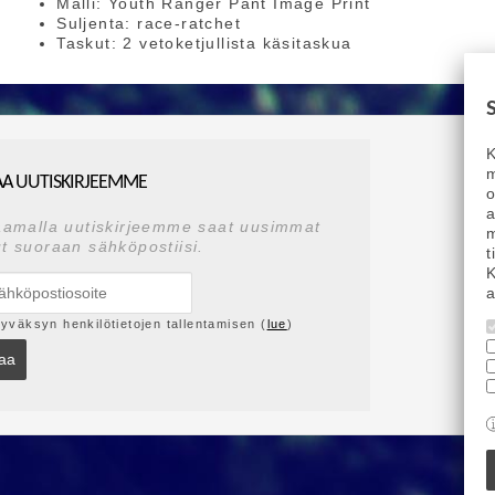
Malli: Youth Ranger Pant Image Print
Suljenta: race-ratchet
Taskut: 2 vetoketjullista käsitaskua
K
m
AA UUTISKIRJEEMME
a
aamalla uutiskirjeemme saat uusimmat
m
t suoraan sähköpostiisi.
t
K
a
yväksyn henkilötietojen tallentamisen (
lue
)
laa