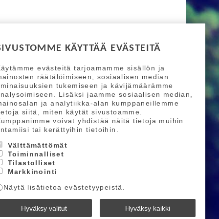
SIVUSTOMME KÄYTTÄÄ EVÄSTEITÄ
äytämme evästeitä tarjoamamme sisällön ja
ainosten räätälöimiseen, sosiaalisen median
ominaisuuksien tukemiseen ja kävijämäärämme
nalysoimiseen. Lisäksi jaamme sosiaalisen median,
ainosalan ja analytiikka-alan kumppaneillemme
ietoja siitä, miten käytät sivustoamme.
umppanimme voivat yhdistää näitä tietoja muihin
ntamiisi tai kerättyihin tietoihin.
Välttämättömät
Toiminnalliset
Tilastolliset
Markkinointi
Näytä lisätietoa evästetyypeistä.
Hyväksy valitut
Hyväksy kaikki
Powered by