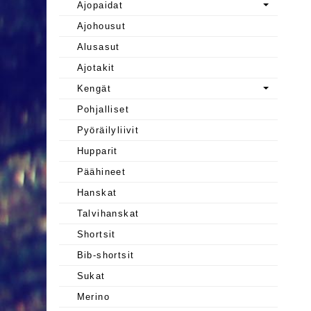
Ajopaidat
Ajohousut
Alusasut
Ajotakit
Kengät
Pohjalliset
Pyöräilyliivit
Hupparit
Päähineet
Hanskat
Talvihanskat
Shortsit
Bib-shortsit
Sukat
Merino