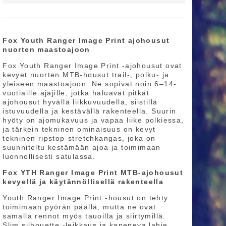
Fox Youth Ranger Image Print ajohousut
nuorten maastoajoon
Fox Youth Ranger Image Print -ajohousut ovat
kevyet nuorten MTB-housut trail-, polku- ja
yleiseen maastoajoon. Ne sopivat noin 6–14-
vuotiaille ajajille, jotka haluavat pitkät
ajohousut hyvällä liikkuvuudella, siistillä
istuvuudella ja kestävällä rakenteella. Suurin
hyöty on ajomukavuus ja vapaa liike polkiessa,
ja tärkein tekninen ominaisuus on kevyt
tekninen ripstop-stretchkangas, joka on
suunniteltu kestämään ajoa ja toimimaan
luonnollisesti satulassa.
Fox YTH Ranger Image Print MTB-ajohousut
kevyellä ja käytännöllisellä rakenteella
Youth Ranger Image Print -housut on tehty
toimimaan pyörän päällä, mutta ne ovat
samalla rennot myös tauoilla ja siirtymillä.
Slim silhouette -leikkaus ja kapeneva lahje