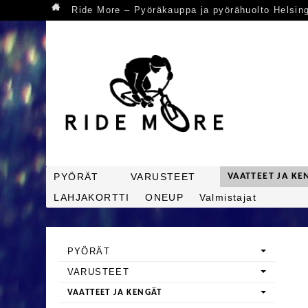
Ride More – Pyöräkauppa ja pyörähuolto Helsin
PYÖRÄT
VARUSTEET
VAATTEET JA KE
LAHJAKORTTI
ONEUP
Valmistajat
PYÖRÄT
VARUSTEET
VAATTEET JA KENGÄT