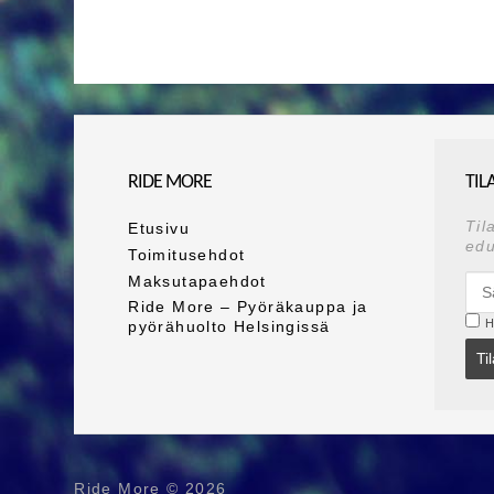
RIDE MORE
TIL
Til
Etusivu
edu
Toimitusehdot
Maksutapaehdot
Ride More – Pyöräkauppa ja
H
pyörähuolto Helsingissä
Ti
Ride More © 2026