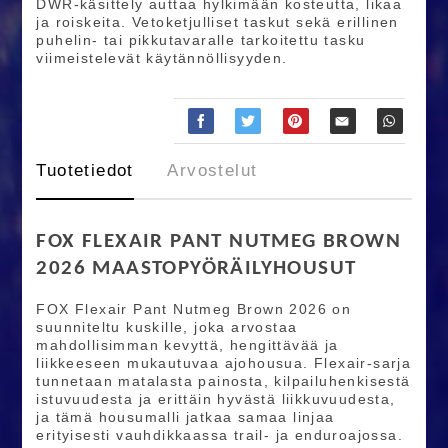
DWR-käsittely auttaa hylkimään kosteutta, likaa
ja roiskeita. Vetoketjulliset taskut sekä erillinen
puhelin- tai pikkutavaralle tarkoitettu tasku
viimeistelevät käytännöllisyyden.
Tuotetiedot
Arvostelut
FOX FLEXAIR PANT NUTMEG BROWN
2026 MAASTOPYÖRÄILYHOUSUT
FOX Flexair Pant Nutmeg Brown 2026 on
suunniteltu kuskille, joka arvostaa
mahdollisimman kevyttä, hengittävää ja
liikkeeseen mukautuvaa ajohousua. Flexair-sarja
tunnetaan matalasta painosta, kilpailuhenkisestä
istuvuudesta ja erittäin hyvästä liikkuvuudesta,
ja tämä housumalli jatkaa samaa linjaa
erityisesti vauhdikkaassa trail- ja enduroajossa.