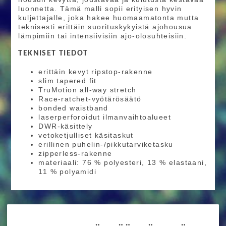
luonnetta. Tämä malli sopii erityisen hyvin
kuljettajalle, joka hakee huomaamatonta mutta
teknisesti erittäin suorituskykyistä ajohousua
lämpimiin tai intensiivisiin ajo-olosuhteisiin.
TEKNISET TIEDOT
erittäin kevyt ripstop-rakenne
slim tapered fit
TruMotion all-way stretch
Race-ratchet-vyötärösäätö
bonded waistband
laserperforoidut ilmanvaihtoalueet
DWR-käsittely
vetoketjulliset käsitaskut
erillinen puhelin-/pikkutarviketasku
zipperless-rakenne
materiaali: 76 % polyesteri, 13 % elastaani,
11 % polyamidi
RIDE MORE