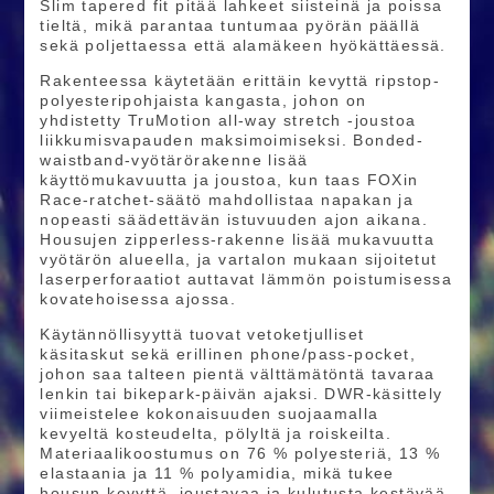
Slim tapered fit pitää lahkeet siisteinä ja poissa
tieltä, mikä parantaa tuntumaa pyörän päällä
sekä poljettaessa että alamäkeen hyökättäessä.
Rakenteessa käytetään erittäin kevyttä ripstop-
polyesteripohjaista kangasta, johon on
yhdistetty TruMotion all-way stretch -joustoa
liikkumisvapauden maksimoimiseksi. Bonded-
waistband-vyötärörakenne lisää
käyttömukavuutta ja joustoa, kun taas FOXin
Race-ratchet-säätö mahdollistaa napakan ja
nopeasti säädettävän istuvuuden ajon aikana.
Housujen zipperless-rakenne lisää mukavuutta
vyötärön alueella, ja vartalon mukaan sijoitetut
laserperforaatiot auttavat lämmön poistumisessa
kovatehoisessa ajossa.
Käytännöllisyyttä tuovat vetoketjulliset
käsitaskut sekä erillinen phone/pass-pocket,
johon saa talteen pientä välttämätöntä tavaraa
lenkin tai bikepark-päivän ajaksi. DWR-käsittely
viimeistelee kokonaisuuden suojaamalla
kevyeltä kosteudelta, pölyltä ja roiskeilta.
Materiaalikoostumus on 76 % polyesteriä, 13 %
elastaania ja 11 % polyamidia, mikä tukee
housun kevyttä, joustavaa ja kulutusta kestävää