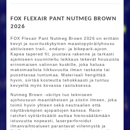
FOX FLEXAIR PANT NUTMEG BROWN
2026
FOX Flexair Pant Nutmeg Brown 2026 on erittäin
kevyt ja suorituskykyinen maastopyöräilyhousu
aktiiviseen trail-, enduro- ja bikepark-ajoon.
Kapea tapered fit, joustava rakenne ja tarkasti
ajamiseen suunniteltu leikkaus tekevät housuista
erinomaisen valinnan kuskille, joka haluaa
maksimaalista liikkuvuutta ilman raskasta tai
pussittavaa tuntumaa. Materiaali hengittää
hyvin, siirtää kosteutta tehokkaasti ja tuntuu
kevyeltä myös kovassa rasituksessa.
Nutmeg Brown -väritys tuo tekniseen
ajohousuun maanläheisen ja siistin ilmeen, joka
toimii hyvin yhteen sekä neutraalien että
näyttävämpien ajopaitojen kanssa. Race-
ratchet-vyötärösäätö auttaa hienosäätämään
istuvuutta nopeasti, laserperforoidut
ilmanvaihtoalueet parantavat viilennystä ja