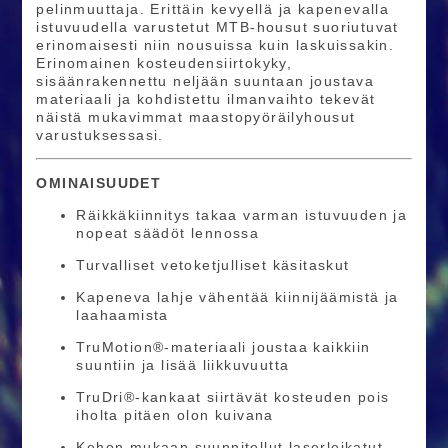
pelinmuuttaja. Erittäin kevyellä ja kapenevalla
istuvuudella varustetut MTB-housut suoriutuvat
erinomaisesti niin nousuissa kuin laskuissakin.
Erinomainen kosteudensiirtokyky,
sisäänrakennettu neljään suuntaan joustava
materiaali ja kohdistettu ilmanvaihto tekevät
näistä mukavimmat maastopyöräilyhousut
varustuksessasi.
OMINAISUUDET
Räikkäkiinnitys takaa varman istuvuuden ja
nopeat säädöt lennossa
Turvalliset vetoketjulliset käsitaskut
Kapeneva lahje vähentää kiinnijäämistä ja
laahaamista
TruMotion®-materiaali joustaa kaikkiin
suuntiin ja lisää liikkuvuutta
TruDri®-kankaat siirtävät kosteuden pois
iholta pitäen olon kuivana
Kehon mukaan suunnitellut laserleikatut