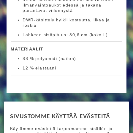
ilmanvaihtoaukot edessä ja takana
parantavat viilennystä
DWR-käsittely hylkii kosteutta, likaa ja
roskia
Lahkeen sisäpituus: 80,6 cm (koko L)
MATERIAALIT
88 % polyamidi (nailon)
12 % elastaani
RIDE MORE
SIVUSTOMME KÄYTTÄÄ EVÄSTEITÄ
Etusivu
Toimitusehdot
Maksutapaehdot
Käytämme evästeitä tarjoamamme sisällön ja
Ride More – Pyöräkauppa ja pyörähuolto