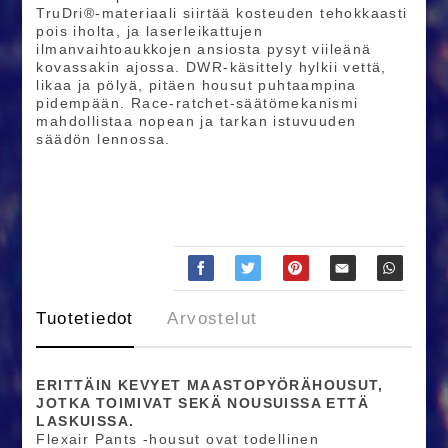
TruDri®-materiaali siirtää kosteuden tehokkaasti
pois iholta, ja laserleikattujen
ilmanvaihtoaukkojen ansiosta pysyt viileänä
kovassakin ajossa. DWR-käsittely hylkii vettä,
likaa ja pölyä, pitäen housut puhtaampina
pidempään. Race-ratchet-säätömekanismi
mahdollistaa nopean ja tarkan istuvuuden
säädön lennossa.​
Tuotetiedot
Arvostelut
ERITTÄIN KEVYET MAASTOPYÖRÄHOUSUT,
JOTKA TOIMIVAT SEKÄ NOUSUISSA ETTÄ
LASKUISSA.
Flexair Pants -housut ovat todellinen