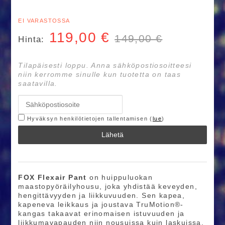
EI VARASTOSSA
119,00
€
149,00 €
Hinta:
Tilapäisesti loppu. Anna sähköpostiosoitteesi
niin kerromme sinulle kun tuotetta on taas
saatavilla.
Hyväksyn henkilötietojen tallentamisen (
lue
)
Lähetä
FOX Flexair Pant
on huippuluokan
maastopyöräilyhousu, joka yhdistää keveyden,
hengittävyyden ja liikkuvuuden. Sen kapea,
kapeneva leikkaus ja joustava TruMotion®-
kangas takaavat erinomaisen istuvuuden ja
liikkumavapauden niin nousuissa kuin laskuissa.