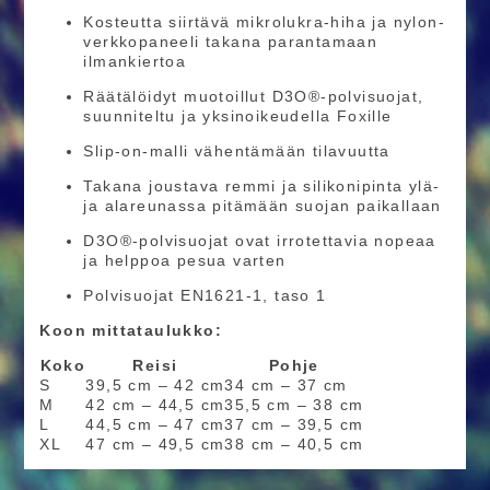
Kosteutta siirtävä mikrolukra-hiha ja nylon-
verkkopaneeli takana parantamaan
ilmankiertoa
Räätälöidyt muotoillut D3O®-polvisuojat,
suunniteltu ja yksinoikeudella Foxille
Slip-on-malli vähentämään tilavuutta
Takana joustava remmi ja silikonipinta ylä-
ja alareunassa pitämään suojan paikallaan
D3O®-polvisuojat ovat irrotettavia nopeaa
ja helppoa pesua varten
Polvisuojat EN1621-1, taso 1
Koon mittataulukko:
Koko
Reisi
Pohje
S
39,5 cm – 42 cm
34 cm – 37 cm
M
42 cm – 44,5 cm
35,5 cm – 38 cm
L
44,5 cm – 47 cm
37 cm – 39,5 cm
XL
47 cm – 49,5 cm
38 cm – 40,5 cm