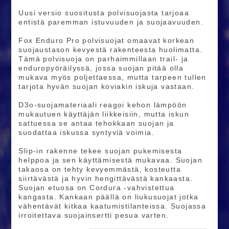
Uusi versio suositusta polvisuojasta tarjoaa
entistä paremman istuvuuden ja suojaavuuden.
Fox Enduro Pro polvisuojat omaavat korkean
suojaustason kevyestä rakenteesta huolimatta.
Tämä polvisuoja on parhaimmillaan trail- ja
enduropyöräilyssä, jossa suojan pitää olla
mukava myös poljettaessa, mutta tarpeen tullen
tarjota hyvän suojan koviakin iskuja vastaan.
D3o-suojamateriaali reagoi kehon lämpöön
mukautuen käyttäjän liikkeisiin, mutta iskun
sattuessa se antaa tehokkaan suojan ja
suodattaa iskussa syntyviä voimia.
Slip-in rakenne tekee suojan pukemisesta
helppoa ja sen käyttämisestä mukavaa. Suojan
takaosa on tehty kevyemmästä, kosteutta
siirtävästä ja hyvin hengittävästä kankaasta.
Suojan etuosa on Cordura -vahvistettua
kangasta. Kankaan päällä on liukusuojat jotka
vähentävät kitkaa kaatumistilanteissa. Suojassa
irroitettava suojainsertti pesua varten.