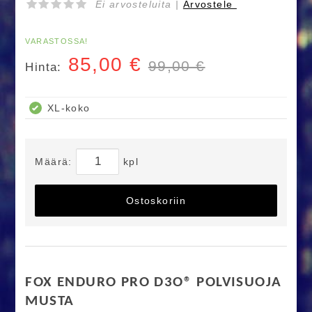
Ei arvosteluita |
Arvostele
VARASTOSSA!
85,00
€
99,00 €
Hinta:
XL-koko
Määrä:
kpl
Ostoskoriin
FOX ENDURO PRO D3O® POLVISUOJA
MUSTA