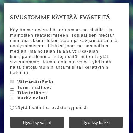
RIDE MORE
SIVUSTOMME KÄYTTÄÄ EVÄSTEITÄ
Etusivu
Toimitusehdot
Maksutapaehdot
Käytämme evästeitä tarjoamamme sisällön ja
Ride More – Pyöräkauppa ja pyörähuolto
mainosten räätälöimiseen, sosiaalisen median
Helsingissä
ominaisuuksien tukemiseen ja kävijämäärämme
analysoimiseen. Lisäksi jaamme sosiaalisen
median, mainosalan ja analytiikka-alan
TILAA UUTISKIRJEEMME
kumppaneillemme tietoja siitä, miten käytät
sivustoamme. Kumppanimme voivat yhdistää
Tilaamalla uutiskirjeemme saat uusimmat edut
näitä tietoja muihin antamiisi tai kerättyihin
suoraan sähköpostiisi.
tietoihin.
Välttämättömät
Toiminnalliset
Hyväksyn henkilötietojen tallentamisen (
lue
)
Tilastolliset
Markkinointi
Tilaa
Näytä lisätietoa evästetyypeistä.
Ride More © 2026
Hyväksy valitut
Hyväksy kaikki