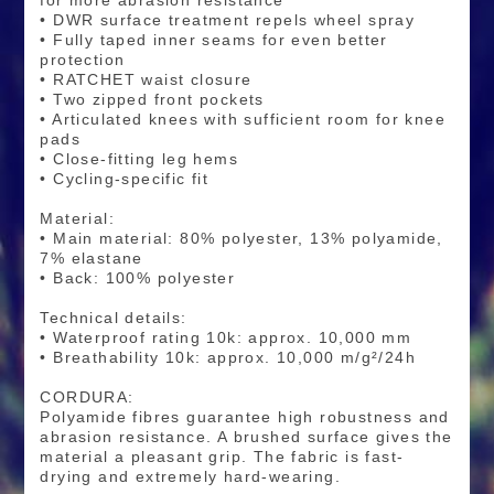
for more abrasion resistance
• DWR surface treatment repels wheel spray
• Fully taped inner seams for even better
protection
• RATCHET waist closure
• Two zipped front pockets
• Articulated knees with sufficient room for knee
pads
• Close-fitting leg hems
• Cycling-specific fit
Material:
• Main material: 80% polyester, 13% polyamide,
7% elastane
• Back: 100% polyester
Technical details:
• Waterproof rating 10k: approx. 10,000 mm
• Breathability 10k: approx. 10,000 m/g²/24h
CORDURA:
Polyamide fibres guarantee high robustness and
abrasion resistance. A brushed surface gives the
material a pleasant grip. The fabric is fast-
drying and extremely hard-wearing.