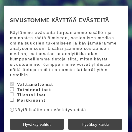
RIDE MORE
SIVUSTOMME KÄYTTÄÄ EVÄSTEITÄ
Etusivu
Toimitusehdot
Maksutapaehdot
Käytämme evästeitä tarjoamamme sisällön ja
Ride More – Pyöräkauppa ja pyörähuolto
mainosten räätälöimiseen, sosiaalisen median
Helsingissä
ominaisuuksien tukemiseen ja kävijämäärämme
analysoimiseen. Lisäksi jaamme sosiaalisen
median, mainosalan ja analytiikka-alan
TILAA UUTISKIRJEEMME
kumppaneillemme tietoja siitä, miten käytät
sivustoamme. Kumppanimme voivat yhdistää
Tilaamalla uutiskirjeemme saat uusimmat edut
näitä tietoja muihin antamiisi tai kerättyihin
suoraan sähköpostiisi.
tietoihin.
Välttämättömät
Toiminnalliset
Hyväksyn henkilötietojen tallentamisen (
lue
)
Tilastolliset
Markkinointi
Tilaa
Näytä lisätietoa evästetyypeistä.
Ride More © 2026
Hyväksy valitut
Hyväksy kaikki