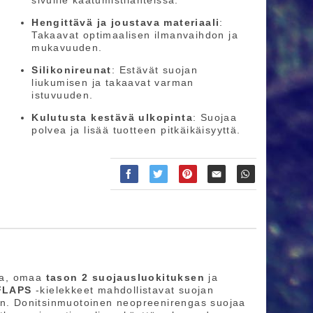
Hengittävä ja joustava materiaali
:
Takaavat optimaalisen ilmanvaihdon ja
mukavuuden. ​
Silikonireunat
: Estävät suojan
liukumisen ja takaavat varman
istuvuuden. ​
Kulutusta kestävä ulkopinta
: Suojaa
polvea ja lisää tuotteen pitkäikäisyyttä. ​
a, omaa
tason 2 suojausluokituksen
ja
FLAPS
-kielekkeet mahdollistavat suojan
den. Donitsinmuotoinen neopreenirengas suojaa