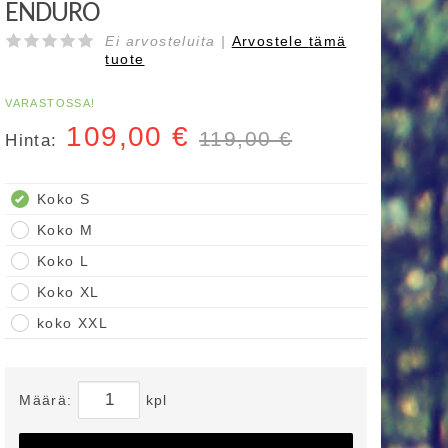
ENDURO
Ei arvosteluita |
Arvostele
tämä
tuote
VARASTOSSA!
109,00
€
119,00 €
Hinta:
Koko S
Koko M
Koko L
Koko XL
koko XXL
Määrä:
kpl