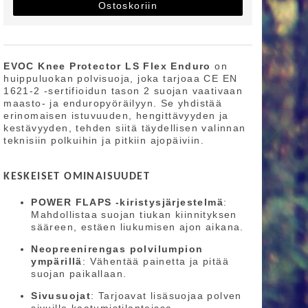
Ostoskoriin
EVOC Knee Protector LS Flex Enduro
on
huippuluokan polvisuoja, joka tarjoaa CE EN
1621-2 -sertifioidun tason 2 suojan vaativaan
maasto- ja enduropyöräilyyn. Se yhdistää
erinomaisen istuvuuden, hengittävyyden ja
kestävyyden, tehden siitä täydellisen valinnan
teknisiin polkuihin ja pitkiin ajopäiviin.
KESKEISET OMINAISUUDET
POWER FLAPS -kiristysjärjestelmä
:
Mahdollistaa suojan tiukan kiinnityksen
sääreen, estäen liukumisen ajon aikana. ​
Neopreenirengas polvilumpion
ympärillä
: Vähentää painetta ja pitää
suojan paikallaan. ​
Sivusuojat
: Tarjoavat lisäsuojaa polven
sivuille kaatumistilanteissa. ​