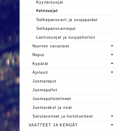
Kyynärsuojat
Polvisuojat
Selkäpanssarit ja suojapaidat
Selkäpanssarireput
Lantiosuojat ja suojashortsit
Nuorten varusteet
Reput
Kypärät
Ajolasit
Juomareput
Juomapullot
Juomapullotelineet
Juomarakot ja osat
Satulavoiteet ja hoitotuotteet
VAATTEET JA KENGÄT