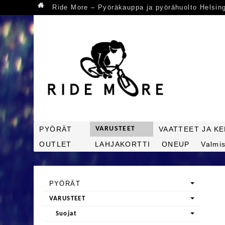
Ride More – Pyöräkauppa ja pyörähuolto Helsin
PYÖRÄT
VARUSTEET
VAATTEET JA K
OUTLET
LAHJAKORTTI
ONEUP
Valmis
PYÖRÄT
VARUSTEET
Suojat