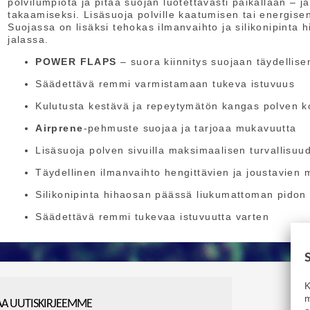
polvilumpiota ja pitää suojan luotettavasti paikallaan –
takaamiseksi. Lisäsuoja polville kaatumisen tai energise
Suojassa on lisäksi tehokas ilmanvaihto ja silikonipinta
jalassa.
POWER FLAPS
– suora kiinnitys suojaan täydellis
Säädettävä remmi varmistamaan tukeva istuvuus
Kulutusta kestävä ja repeytymätön kangas polven k
Airprene
-pehmuste suojaa ja tarjoaa mukavuutta
Lisäsuoja polven sivuilla maksimaalisen turvallisu
Täydellinen ilmanvaihto hengittävien ja joustavien 
Silikonipinta hihaosan päässä liukumattoman pidon
Säädettävä remmi tukevaa istuvuutta varten
K
m
AA UUTISKIRJEEMME