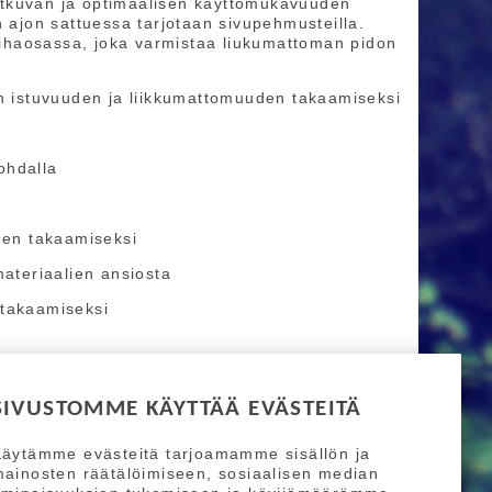
 jatkuvan ja optimaalisen käyttömukavuuden
n ajon sattuessa tarjotaan sivupehmusteilla.
 hihaosassa, joka varmistaa liukumattoman pidon
en istuvuuden ja liikkumattomuuden takaamiseksi
ohdalla
uden takaamiseksi
materiaalien ansiosta
 takaamiseksi
SIVUSTOMME KÄYTTÄÄ EVÄSTEITÄ
äytämme evästeitä tarjoamamme sisällön ja
ainosten räätälöimiseen, sosiaalisen median