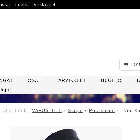
gissä
Huolto
Viikkoajot
Os
ENGÄT
OSAT
TARVIKKEET
HUOLTO
T
tajat
VARUSTEET
Suojat
Polvisuojat
Evoc Kn