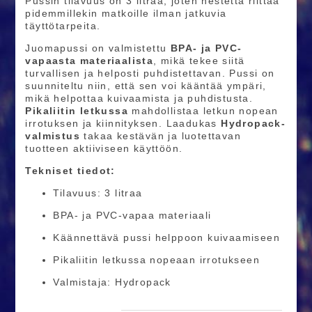
Pussin tilavuus on 3 litraa, joten nestettä riittää
pidemmillekin matkoille ilman jatkuvia
täyttötarpeita.
Juomapussi on valmistettu
BPA- ja PVC-
vapaasta materiaalista
, mikä tekee siitä
turvallisen ja helposti puhdistettavan. Pussi on
suunniteltu niin, että sen voi kääntää ympäri,
mikä helpottaa kuivaamista ja puhdistusta.
Pikaliitin letkussa
mahdollistaa letkun nopean
irrotuksen ja kiinnityksen. Laadukas
Hydropack-
valmistus
takaa kestävän ja luotettavan
tuotteen aktiiviseen käyttöön.
Tekniset tiedot:
Tilavuus: 3 litraa
BPA- ja PVC-vapaa materiaali
Käännettävä pussi helppoon kuivaamiseen
Pikaliitin letkussa nopeaan irrotukseen
Valmistaja: Hydropack