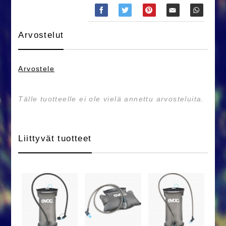
Arvostelut
Arvostele
Tälle tuotteelle ei ole vielä annettu arvosteluita.
Liittyvät tuotteet