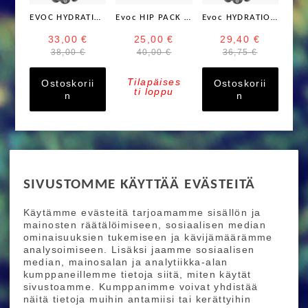
EVOC HYDRATION BLADDER 2 L Insulated Juomapussi
Evoc HIP PACK HYDRATION BLADDER 1,5 L Juomapussi
Evoc HYDRATION BLADDER 2 L Juomapussi
33,00 €
25,00 €
29,40 €
38,00 €
40,00 €
36,75 €
Tilapäises
Ostoskorii
Ostoskorii
ti loppu
n
n
RIDE MORE
SIVUSTOMME KÄYTTÄÄ EVÄSTEITÄ
Etusivu
Toimitusehdot
Maksutapaehdot
Käytämme evästeitä tarjoamamme sisällön ja
Ride More – Pyöräkauppa ja pyörähuolto
mainosten räätälöimiseen, sosiaalisen median
Helsingissä
ominaisuuksien tukemiseen ja kävijämäärämme
analysoimiseen. Lisäksi jaamme sosiaalisen
median, mainosalan ja analytiikka-alan
TILAA UUTISKIRJEEMME
kumppaneillemme tietoja siitä, miten käytät
sivustoamme. Kumppanimme voivat yhdistää
Tilaamalla uutiskirjeemme saat uusimmat edut
näitä tietoja muihin antamiisi tai kerättyihin
suoraan sähköpostiisi.