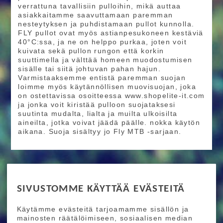
verrattuna tavallisiin pulloihin, mikä auttaa
asiakkaitamme saavuttamaan paremman
nesteytyksen ja puhdistamaan pullot kunnolla.
FLY pullot ovat myös astianpesukoneen kestäviä
40°C:ssa, ja ne on helppo purkaa, joten voit
kuivata sekä pullon rungon että korkin
suuttimella ja välttää homeen muodostumisen
sisälle tai siitä johtuvan pahan hajun.
Varmistaaksemme entistä paremman suojan
loimme myös käytännöllisen muovisuojan, joka
on ostettavissa osoitteessa www.shopelite-it.com
ja jonka voit kiristää pulloon suojataksesi
suutinta mudalta, lialta ja muilta ulkoisilta
aineilta, jotka voivat jäädä päälle. nokka käytön
aikana. Suoja sisältyy jo Fly MTB -sarjaan.
RIDE MORE
SIVUSTOMME KÄYTTÄÄ EVÄSTEITÄ
Etusivu
Toimitusehdot
Maksutapaehdot
Käytämme evästeitä tarjoamamme sisällön ja
Ride More – Pyöräkauppa ja pyörähuolto
mainosten räätälöimiseen, sosiaalisen median