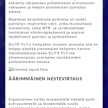
kehitetty takaamaan pullotelineen erinomaisen
vakauden ja helpon poistamisen pyöräilyn
aikana.
Maailman kevyimmissä pulloissa on uudet,
pyöräilyn inspiroimat värit, jotka muistuttavat
maisemista, jotka MTB- ja sorakuljettajat
tunnistavat silmänräpäyksessä ja sopivat
täydellisesti pyöräisi ja pullotelineesi.
ELITE FLY:n kompaktin muodon ansiosta sitä on
helppo käyttää pienempien kehysten kanssa.
Vakiohalkaisija tekee ELITE FLY:stä
yhteensopivan useimpien markkinoiden
pullotelineiden kanssa.
ÄÄRIMMÄINEN NESTEVIRTAUS
Ergonominen korkki leveämmällä litteällä push-
pull-suuttimella ja leveämmällä suulla
varmistavat korkean nestevirtauksen, minkä