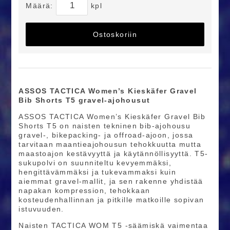
Määrä:
kpl
Ostoskoriin
ASSOS TACTICA Women’s Kieskäfer Gravel
Bib Shorts T5 gravel-ajohousut
ASSOS TACTICA Women’s Kieskäfer Gravel Bib
Shorts T5 on naisten tekninen bib-ajohousu
gravel-, bikepacking- ja offroad-ajoon, jossa
tarvitaan maantieajohousun tehokkuutta mutta
maastoajon kestävyyttä ja käytännöllisyyttä. T5-
sukupolvi on suunniteltu kevyemmäksi,
hengittävämmäksi ja tukevammaksi kuin
aiemmat gravel-mallit, ja sen rakenne yhdistää
napakan kompression, tehokkaan
kosteudenhallinnan ja pitkille matkoille sopivan
istuvuuden.
Naisten TACTICA WOM T5 -säämiskä vaimentaa