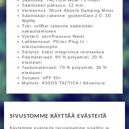
Säämiskä: TACTICA WOM T5 Insert
Säämiskän paksuus: 12 mm
Vaimennus: Shock-Absorb Damping Mono
Säämiskän rakenne: goldenGate 2.0, 3D
Waffle
Tuki: rollBar-rakenne säämiskän
vakauttamiseen
Vyötärö: zeroPressure Waist
Lahkeensuut: PILtec Plug-In -
mikrosilikonipito
Säilytys: kaksi integroitua reisitaskua
Päämateriaali: 80 % polyamidi, 20 %
elastaani
Taskumateriaali: 70 % polyamidi, 30 %
elastaani
Suojaus: UPF 50+
Mallisto: ASSOS TACTICA / Adventure
RIDE MORE
SIVUSTOMME KÄYTTÄÄ EVÄSTEITÄ
Etusivu
Toimitusehdot
Maksutapaehdot
Käytämme evästeitä tarjoamamme sisällön ja