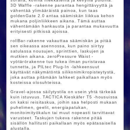
soralla, kovilla hiekkateillä ja kevyillä poluilla.
3D Waffle -rakenne parantaa hengittävyyttä ja
vähentää ylimääräistä painoa, kun taas
goldenGate 2.0 antaa säämiskän liikkua kehon
mukana poljinliikkeen aikana. Tämä auttaa
vähentämään hankausta ja parantaa mukavuutta
erityisesti pitkissä ajoissa.
rollBar-rakenne vakauttaa säämiskän ja pitää
sen oikeassa asennossa, kun paino siirtyy
satulassa nousujen, sprinttien, laskujen ja
mutkien aikana. zeroPressure Waist -
vyötärörakenne tuo tukea ilman puristavaa
tunnetta, ja PILtec Plug-In -lahkeensuut
käyttävät näkymätöntä silikonimikropisteytystä,
joka auttaa pitämään lahkeet paikallaan myös
kosteissa olosuhteissa.
Gravel-ajossa säilytystila on usein yhtä tärkeää
kuin istuvuus. TACTICA Kieskäfer T5 -housuissa
on kaksi reisitaskua, joihin saa helposti mukaan
puhelimen, geelit, energiapatukan,
monitoimityökalun tai muut nopeasti tarvittavat
varusteet. Taskujen tukeva rakenne pitää
sisällön hallitusti paikallaan myös epätasaisella
alustalla.