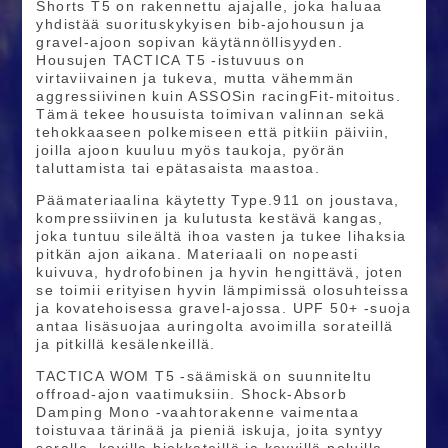
Shorts T5 on rakennettu ajajalle, joka haluaa
yhdistää suorituskykyisen bib-ajohousun ja
gravel-ajoon sopivan käytännöllisyyden.
Housujen TACTICA T5 -istuvuus on
virtaviivainen ja tukeva, mutta vähemmän
aggressiivinen kuin ASSOSin racingFit-mitoitus.
Tämä tekee housuista toimivan valinnan sekä
tehokkaaseen polkemiseen että pitkiin päiviin,
joilla ajoon kuuluu myös taukoja, pyörän
taluttamista tai epätasaista maastoa.
Päämateriaalina käytetty Type.911 on joustava,
kompressiivinen ja kulutusta kestävä kangas,
joka tuntuu sileältä ihoa vasten ja tukee lihaksia
pitkän ajon aikana. Materiaali on nopeasti
kuivuva, hydrofobinen ja hyvin hengittävä, joten
se toimii erityisen hyvin lämpimissä olosuhteissa
ja kovatehoisessa gravel-ajossa. UPF 50+ -suoja
antaa lisäsuojaa auringolta avoimilla sorateillä
ja pitkillä kesälenkeillä.
TACTICA WOM T5 -säämiskä on suunniteltu
offroad-ajon vaatimuksiin. Shock-Absorb
Damping Mono -vaahtorakenne vaimentaa
toistuvaa tärinää ja pieniä iskuja, joita syntyy