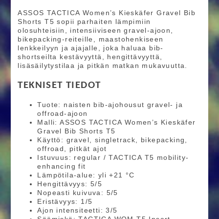
ASSOS TACTICA Women’s Kieskäfer Gravel Bib
Shorts T5 sopii parhaiten lämpimiin
olosuhteisiin, intensiiviseen gravel-ajoon,
bikepacking-reiteille, maastohenkiseen
lenkkeilyyn ja ajajalle, joka haluaa bib-
shortseilta kestävyyttä, hengittävyyttä,
lisäsäilytystilaa ja pitkän matkan mukavuutta.
TEKNISET TIEDOT
Tuote: naisten bib-ajohousut gravel- ja
offroad-ajoon
Malli: ASSOS TACTICA Women’s Kieskäfer
Gravel Bib Shorts T5
Käyttö: gravel, singletrack, bikepacking,
offroad, pitkät ajot
Istuvuus: regular / TACTICA T5 mobility-
enhancing fit
Lämpötila-alue: yli +21 °C
Hengittävyys: 5/5
Nopeasti kuivuva: 5/5
Eristävyys: 1/5
Ajon intensiteetti: 3/5