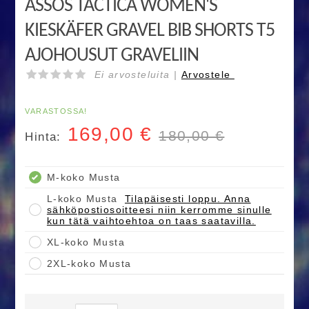
ASSOS TACTICA WOMEN'S
KIESKÄFER GRAVEL BIB SHORTS T5
AJOHOUSUT GRAVELIIN
Ei arvosteluita |
Arvostele
VARASTOSSA!
169,00
€
180,00 €
Hinta:
M-koko Musta
L-koko Musta
Tilapäisesti loppu. Anna
sähköpostiosoitteesi niin kerromme sinulle
kun tätä vaihtoehtoa on taas saatavilla.
XL-koko Musta
2XL-koko Musta