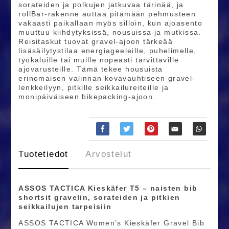
sorateiden ja polkujen jatkuvaa tärinää, ja
rollBar-rakenne auttaa pitämään pehmusteen
vakaasti paikallaan myös silloin, kun ajoasento
muuttuu kiihdytyksissä, nousuissa ja mutkissa.
Reisitaskut tuovat gravel-ajoon tärkeää
lisäsäilytystilaa energiageeleille, puhelimelle,
työkaluille tai muille nopeasti tarvittaville
ajovarusteille. Tämä tekee housuista
erinomaisen valinnan kovavauhtiseen gravel-
lenkkeilyyn, pitkille seikkailureiteille ja
monipäiväiseen bikepacking-ajoon.
Tuotetiedot
Arvostelut
ASSOS TACTICA Kieskäfer T5 – naisten bib
shortsit gravelin, sorateiden ja pitkien
seikkailujen tarpeisiin
ASSOS TACTICA Women’s Kieskäfer Gravel Bib