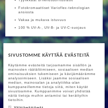
Fotokromaattiset Varioflex-teknologian
ansiosta
Vakaa ja mukava istuvuus
100 % UV-A-, UV-B- ja UV-C-suojaus
RIDE MORE
SIVUSTOMME KÄYTTÄÄ EVÄSTEITÄ
Etusivu
Toimitusehdot
Maksutapaehdot
Käytämme evästeitä tarjoamamme sisällön ja
Ride More – Pyöräkauppa ja pyörähuolto
mainosten räätälöimiseen, sosiaalisen median
Helsingissä
ominaisuuksien tukemiseen ja kävijämäärämme
analysoimiseen. Lisäksi jaamme sosiaalisen
median, mainosalan ja analytiikka-alan
TILAA UUTISKIRJEEMME
kumppaneillemme tietoja siitä, miten käytät
sivustoamme. Kumppanimme voivat yhdistää
Tilaamalla uutiskirjeemme saat uusimmat edut
näitä tietoja muihin antamiisi tai kerättyihin
suoraan sähköpostiisi.
tietoihin.
Välttämättömät