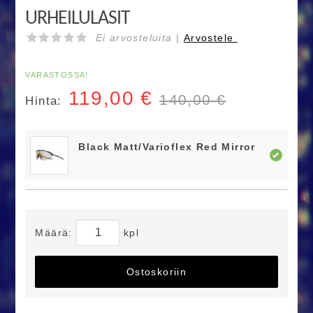
URHEILULASIT
Ei arvosteluita |
Arvostele
VARASTOSSA!
119,00
€
140,00 €
Hinta:
Black Matt/Varioflex Red Mirror
Määrä:
kpl
Ostoskoriin