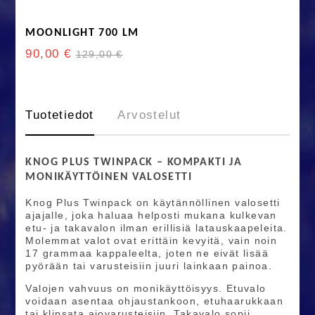
MOONLIGHT 700 LM
90,00 €
129,00 €
Tuotetiedot
Arvostelut
KNOG PLUS TWINPACK – KOMPAKTI JA
MONIKÄYTTÖINEN VALOSETTI
Knog Plus Twinpack on käytännöllinen valosetti
ajajalle, joka haluaa helposti mukana kulkevan
etu- ja takavalon ilman erillisiä latauskaapeleita.
Molemmat valot ovat erittäin kevyitä, vain noin
17 grammaa kappaleelta, joten ne eivät lisää
pyörään tai varusteisiin juuri lainkaan painoa.
Valojen vahvuus on monikäyttöisyys. Etuvalo
voidaan asentaa ohjaustankoon, etuhaarukkaan
tai klipsata ajovarusteisiin. Takavalo sopii