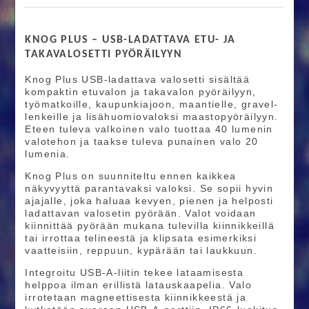
KNOG PLUS – USB-LADATTAVA ETU- JA
TAKAVALOSETTI PYÖRÄILYYN
Knog Plus USB-ladattava valosetti sisältää
kompaktin etuvalon ja takavalon pyöräilyyn,
työmatkoille, kaupunkiajoon, maantielle, gravel-
lenkeille ja lisähuomiovaloksi maastopyöräilyyn.
Eteen tuleva valkoinen valo tuottaa 40 lumenin
valotehon ja taakse tuleva punainen valo 20
lumenia.
Knog Plus on suunniteltu ennen kaikkea
näkyvyyttä parantavaksi valoksi. Se sopii hyvin
ajajalle, joka haluaa kevyen, pienen ja helposti
ladattavan valosetin pyörään. Valot voidaan
kiinnittää pyörään mukana tulevilla kiinnikkeillä
tai irrottaa telineestä ja klipsata esimerkiksi
vaatteisiin, reppuun, kypärään tai laukkuun.
Integroitu USB-A-liitin tekee lataamisesta
helppoa ilman erillistä latauskaapelia. Valo
irrotetaan magneettisesta kiinnikkeestä ja