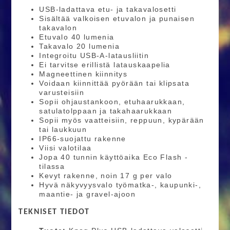
USB-ladattava etu- ja takavalosetti
Sisältää valkoisen etuvalon ja punaisen
takavalon
Etuvalo 40 lumenia
Takavalo 20 lumenia
Integroitu USB-A-latausliitin
Ei tarvitse erillistä latauskaapelia
Magneettinen kiinnitys
Voidaan kiinnittää pyörään tai klipsata
varusteisiin
Sopii ohjaustankoon, etuhaarukkaan,
satulatolppaan ja takahaarukkaan
Sopii myös vaatteisiin, reppuun, kypärään
tai laukkuun
IP66-suojattu rakenne
Viisi valotilaa
Jopa 40 tunnin käyttöaika Eco Flash -
tilassa
Kevyt rakenne, noin 17 g per valo
Hyvä näkyvyysvalo työmatka-, kaupunki-,
maantie- ja gravel-ajoon
TEKNISET TIEDOT