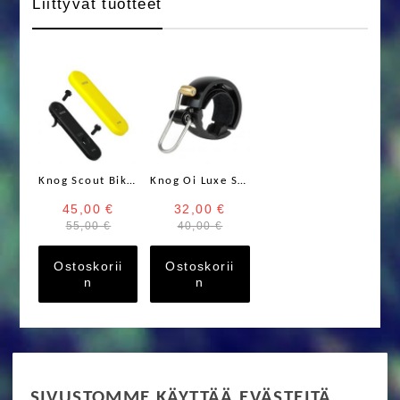
Liittyvät tuotteet
Knog Scout Bike Alarm & Finder hälytin ja paikannin
Knog Oi Luxe Soittokello
45,00 €
32,00 €
55,00 €
40,00 €
Ostoskorii
Ostoskorii
n
n
RIDE MORE
SIVUSTOMME KÄYTTÄÄ EVÄSTEITÄ