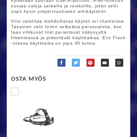
kytketään suoraan USB-A-porttiin. IP66-luokitus
suojaa valoja sateelta ja roiskeilta, joten setti
sopii hyvin ympärivuotiseen arkikäyttöön.
Viisi valotilaa mahdollistaa käytön eri tilanteissa.
Tasainen valo toimii selkeänä perusvalona, kun
taas vilkkuvat tilat parantavat näkyvyyttä
liikenteessä ja pidentävät käyttöaikaa. Eco Flash
-tilassa käyttöaika on jopa 40 tuntia.
OSTA MYÖS