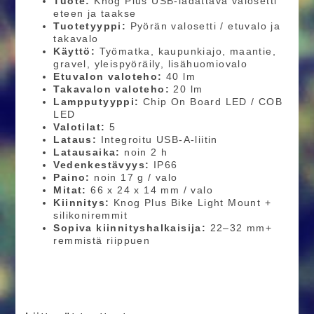
Tuote:
Knog Plus USB-ladattava valosetti
eteen ja taakse
Tuotetyyppi:
Pyörän valosetti / etuvalo ja
takavalo
Käyttö:
Työmatka, kaupunkiajo, maantie,
gravel, yleispyöräily, lisähuomiovalo
Etuvalon valoteho:
40 lm
Takavalon valoteho:
20 lm
Lampputyyppi:
Chip On Board LED / COB
LED
Valotilat:
5
Lataus:
Integroitu USB-A-liitin
Latausaika:
noin 2 h
Vedenkestävyys:
IP66
Paino:
noin 17 g / valo
Mitat:
66 x 24 x 14 mm / valo
Kiinnitys:
Knog Plus Bike Light Mount +
silikoniremmit
Sopiva kiinnityshalkaisija:
22–32 mm+
remmistä riippuen