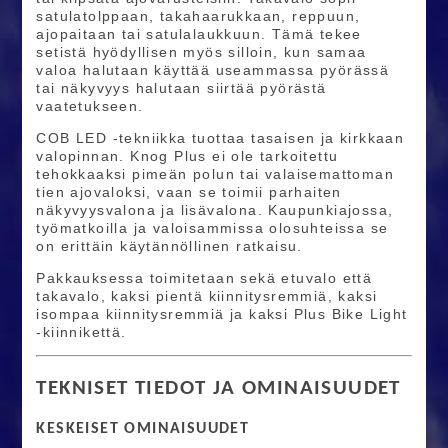
satulatolppaan, takahaarukkaan, reppuun,
ajopaitaan tai satulalaukkuun. Tämä tekee
setistä hyödyllisen myös silloin, kun samaa
valoa halutaan käyttää useammassa pyörässä
tai näkyvyys halutaan siirtää pyörästä
vaatetukseen.
COB LED -tekniikka tuottaa tasaisen ja kirkkaan
valopinnan. Knog Plus ei ole tarkoitettu
tehokkaaksi pimeän polun tai valaisemattoman
tien ajovaloksi, vaan se toimii parhaiten
näkyvyysvalona ja lisävalona. Kaupunkiajossa,
työmatkoilla ja valoisammissa olosuhteissa se
on erittäin käytännöllinen ratkaisu.
Pakkauksessa toimitetaan sekä etuvalo että
takavalo, kaksi pientä kiinnitysremmiä, kaksi
isompaa kiinnitysremmiä ja kaksi Plus Bike Light
-kiinnikettä.
TEKNISET TIEDOT JA OMINAISUUDET
KESKEISET OMINAISUUDET