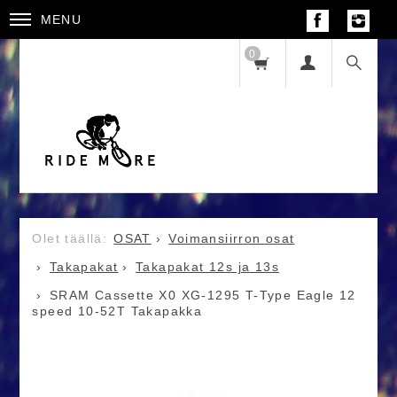
MENU
0
OSAT
Voimansiirron osat
Takapakat
Takapakat 12s ja 13s
SRAM Cassette X0 XG-1295 T-Type Eagle 12
speed 10-52T Takapakka