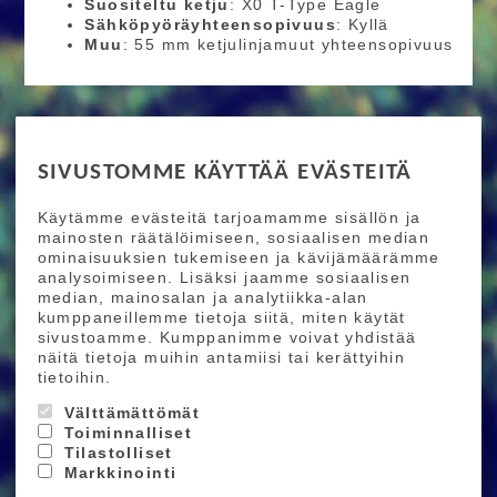
Suositeltu ketju
: X0 T-Type Eagle
Sähköpyöräyhteensopivuus
: Kyllä
Muu
: 55 mm ketjulinjamuut yhteensopivuus
RIDE MORE
SIVUSTOMME KÄYTTÄÄ EVÄSTEITÄ
Etusivu
Toimitusehdot
Maksutapaehdot
Käytämme evästeitä tarjoamamme sisällön ja
Ride More – Pyöräkauppa ja pyörähuolto
mainosten räätälöimiseen, sosiaalisen median
Helsingissä
ominaisuuksien tukemiseen ja kävijämäärämme
analysoimiseen. Lisäksi jaamme sosiaalisen
median, mainosalan ja analytiikka-alan
TILAA UUTISKIRJEEMME
kumppaneillemme tietoja siitä, miten käytät
sivustoamme. Kumppanimme voivat yhdistää
Tilaamalla uutiskirjeemme saat uusimmat edut
näitä tietoja muihin antamiisi tai kerättyihin
suoraan sähköpostiisi.
tietoihin.
Välttämättömät
Toiminnalliset
Hyväksyn henkilötietojen tallentamisen (
lue
)
Tilastolliset
Markkinointi
Tilaa