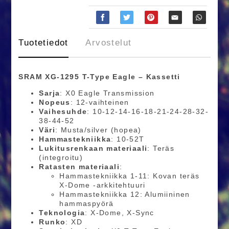
Tuotetiedot
Arvostelut
SRAM XG-1295 T-Type Eagle – Kassetti
Sarja
: X0 Eagle Transmission
Nopeus
: 12-vaihteinen
Vaihesuhde
: 10-12-14-16-18-21-24-28-32-
38-44-52
Väri
: Musta/silver (hopea)
Hammastekniikka
: 10-52T
Lukitusrenkaan materiaali
: Teräs
(integroitu)
Ratasten materiaali
:
Hammastekniikka 1-11: Kovan teräs
X-Dome -arkkitehtuuri
Hammastekniikka 12: Alumiininen
hammaspyörä
Teknologia
: X-Dome, X-Sync
Runko
: XD