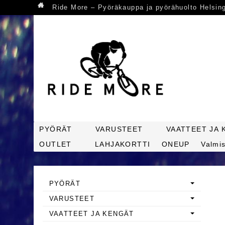
Ride More – Pyöräkauppa ja pyörähuolto Helsin
PYÖRÄT
VARUSTEET
VAATTEET JA 
OUTLET
LAHJAKORTTI
ONEUP
Valmis
PYÖRÄT
VARUSTEET
VAATTEET JA KENGÄT