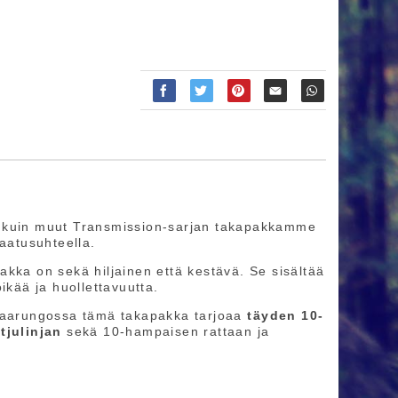
n kuin muut Transmission-sarjan takapakkamme
laatusuhteella.
pakka on sekä hiljainen että kestävä. Se sisältää
öikää ja huollettavuutta.
apaarungossa tämä takapakka tarjoaa
täyden 10-
tjulinjan
sekä 10-hampaisen rattaan ja