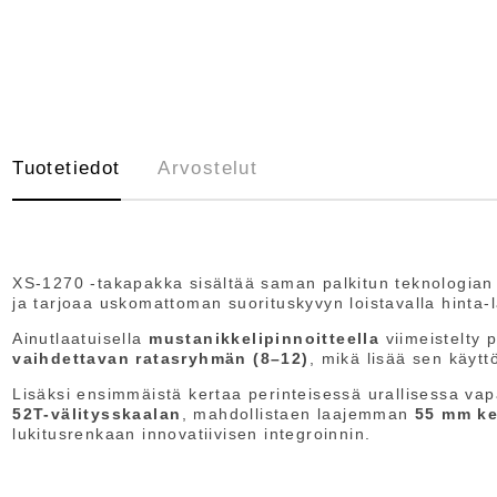
Tuotetiedot
Arvostelut
XS-1270 -takapakka sisältää saman palkitun teknologia
ja tarjoaa uskomattoman suorituskyvyn loistavalla hinta-
Ainutlaatuisella
mustanikkelipinnoitteella
viimeistelty 
vaihdettavan ratasryhmän (8–12)
, mikä lisää sen käytt
Lisäksi ensimmäistä kertaa perinteisessä urallisessa v
52T-välitysskaalan
, mahdollistaen laajemman
55 mm ke
lukitusrenkaan innovatiivisen integroinnin.