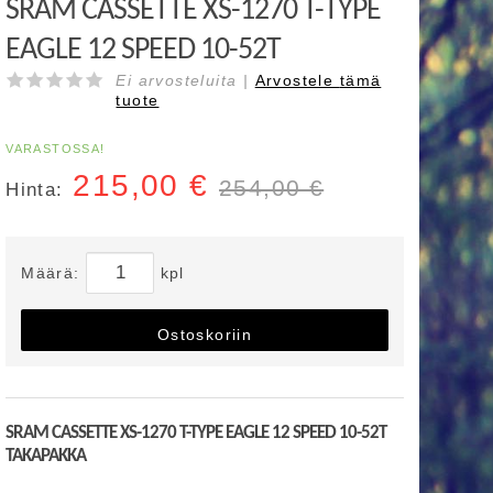
SRAM CASSETTE XS-1270 T-TYPE
EAGLE 12 SPEED 10-52T
Ei arvosteluita |
Arvostele
tämä
tuote
VARASTOSSA!
215,00
€
254,00 €
Hinta:
Määrä:
kpl
Ostoskoriin
SRAM CASSETTE XS-1270 T-TYPE EAGLE 12 SPEED 10-52T
TAKAPAKKA