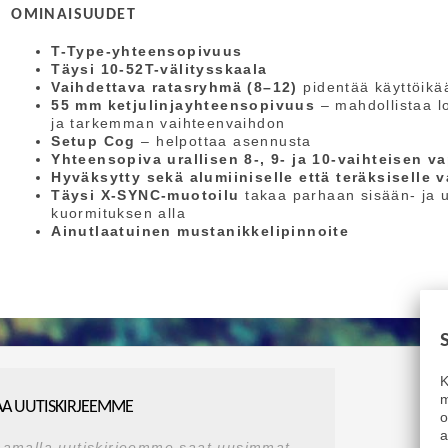
OMINAISUUDET
T-Type-yhteensopivuus
Täysi 10-52T-välitysskaala
Vaihdettava ratasryhmä (8–12)
pidentää käyttöikää
55 mm ketjulinjayhteensopivuus
– mahdollistaa 
ja tarkemman vaihteenvaihdon
Setup Cog
– helpottaa asennusta
Yhteensopiva urallisen 8-, 9- ja 10-vaihteisen 
Hyväksytty sekä alumiiniselle että teräksiselle 
Täysi X-SYNC-muotoilu
takaa parhaan sisään- ja 
kuormituksen alla
Ainutlaatuinen mustanikkelipinnoite
K
m
AA UUTISKIRJEEMME
a
aamalla uutiskirjeemme saat uusimmat