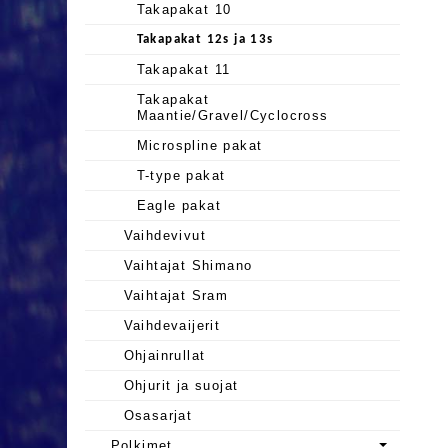
Takapakat 10
Takapakat 12s ja 13s
Takapakat 11
Takapakat
Maantie/Gravel/Cyclocross
Microspline pakat
T-type pakat
Eagle pakat
Vaihdevivut
Vaihtajat Shimano
Vaihtajat Sram
Vaihdevaijerit
Ohjainrullat
Ohjurit ja suojat
Osasarjat
Polkimet