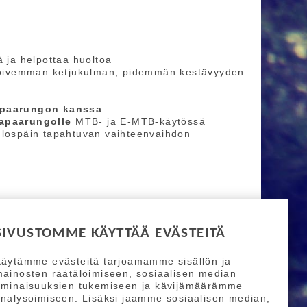
 ja helpottaa huoltoa
loivemman ketjukulman, pidemmän kestävyyden
vapaarungon kanssa
vapaarungolle
MTB- ja E-MTB-käytössä
ulospäin tapahtuvan vaihteenvaihdon
SIVUSTOMME KÄYTTÄÄ EVÄSTEITÄ
äytämme evästeitä tarjoamamme sisällön ja
ainosten räätälöimiseen, sosiaalisen median
ominaisuuksien tukemiseen ja kävijämäärämme
nalysoimiseen. Lisäksi jaamme sosiaalisen median,