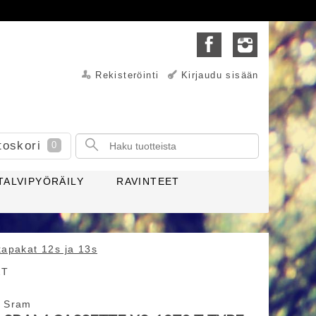
Rekisteröinti
Kirjaudu sisään
toskori
0
TALVIPYÖRÄILY
RAVINTEET
kapakat 12s ja 13s
2T
Sram