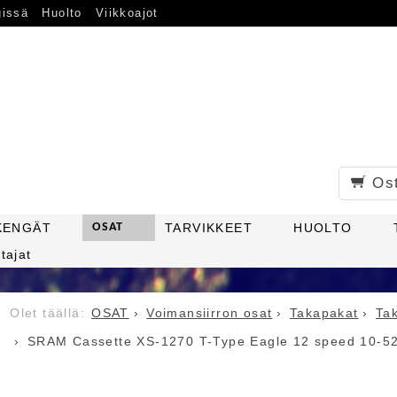
gissä
Huolto
Viikkoajot
Os
KENGÄT
OSAT
TARVIKKEET
HUOLTO
tajat
OSAT
Voimansiirron osat
Takapakat
Ta
SRAM Cassette XS-1270 T-Type Eagle 12 speed 10-5