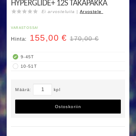
HYPERGLIDE+ 12S TAKAPAKKA
Ei arvosteluita |
Arvostele
VARASTOSSA!
155,00
€
170,00 €
Hinta:
9-45T
10-51T
Määrä:
kpl
Ostoskoriin