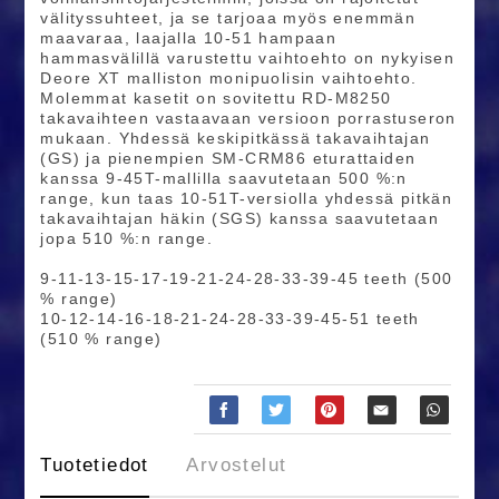
välityssuhteet, ja se tarjoaa myös enemmän
maavaraa, laajalla 10-51 hampaan
hammasvälillä varustettu vaihtoehto on nykyisen
Deore XT malliston monipuolisin vaihtoehto.
Molemmat kasetit on sovitettu RD-M8250
takavaihteen vastaavaan versioon porrastuseron
mukaan. Yhdessä keskipitkässä takavaihtajan
(GS) ja pienempien SM-CRM86 eturattaiden
kanssa 9-45T-mallilla saavutetaan 500 %:n
range, kun taas 10-51T-versiolla yhdessä pitkän
takavaihtajan häkin (SGS) kanssa saavutetaan
jopa 510 %:n range.
9-11-13-15-17-19-21-24-28-33-39-45 teeth (500
% range)
10-12-14-16-18-21-24-28-33-39-45-51 teeth
(510 % range)
Tuotetiedot
Arvostelut