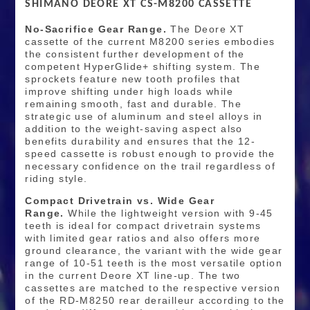
SHIMANO DEORE XT CS-M8200 CASSETTE
No-Sacrifice Gear Range.
The Deore XT
cassette of the current M8200 series embodies
the consistent further development of the
competent HyperGlide+ shifting system. The
sprockets feature new tooth profiles that
improve shifting under high loads while
remaining smooth, fast and durable. The
strategic use of aluminum and steel alloys in
addition to the weight-saving aspect also
benefits durability and ensures that the 12-
speed cassette is robust enough to provide the
necessary confidence on the trail regardless of
riding style.
Compact Drivetrain vs. Wide Gear
Range.
While the lightweight version with 9-45
teeth is ideal for compact drivetrain systems
with limited gear ratios and also offers more
ground clearance, the variant with the wide gear
range of 10-51 teeth is the most versatile option
in the current Deore XT line-up. The two
cassettes are matched to the respective version
of the RD-M8250 rear derailleur according to the