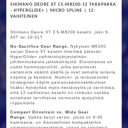
SHIMANO DEORE XT CS-M8200-12 TAKAPAKKA
- HYPERGLIDE+ | MICRO SPLINE | 12-
VAIHTEINEN
Shimano Deore XT CS-M8200 kasetti, joko 9-
45T tai 10-51T
No-Sacrifice Gear Range.
Nykyisen M8200
sarjan Deore XT kasetti ilmentää pätevän
HyperGlide+ vaihteistojärjestelmän
johdonmukaista jatkokehitystä. Eturattaissa on
uudet hammasprofiilit, jotka parantavat
vaitamista vääntö päällä ja ovat samalla sulavia,
nopeita ja kestäviä. Alumiini- ja terässeosten
strateginen käyttö painonsäästönäkökulman
lisäksi hyödyttää myös kestävyyttä ja varmistaa,
että 12-vaihteinen kasetti on riittävän vankka
antamaan tarvittavaa varmuutta ajotyylistä
riippumatta.
Compact Drivetrain vs. Wide Gear
Range.
Vaikka kevyt versio, jossa on 9-45
hammasta, on ihanteellinen kompakteihin
voimansiirtojärjestelmiin, joissa on rajoitetut