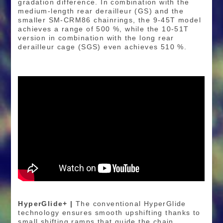
gradation difference. In combination with the
medium-length rear derailleur (GS) and the
smaller SM-CRM86 chainrings, the 9-45T model
achieves a range of 500 %, while the 10-51T
version in combination with the long rear
derailleur cage (SGS) even achieves 510 %.
HyperGlide+ |
The conventional HyperGlide
technology ensures smooth upshifting thanks to
small shifting ramps that guide the chain