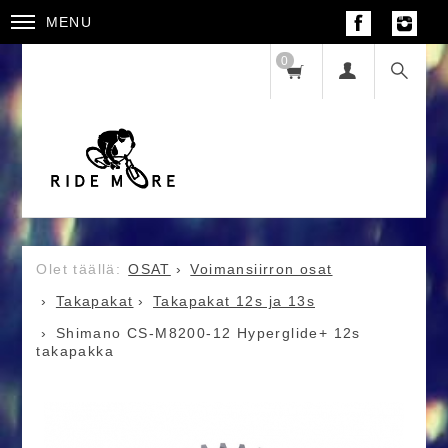
MENU
0
OSAT
Voimansiirron osat
Takapakat
Takapakat 12s ja 13s
Shimano CS-M8200-12 Hyperglide+ 12s
takapakka