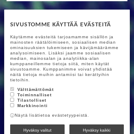
RIDE MORE
SIVUSTOMME KÄYTTÄÄ EVÄSTEITÄ
Etusivu
Toimitusehdot
Maksutapaehdot
Käytämme evästeitä tarjoamamme sisällön ja
Ride More – Pyöräkauppa ja pyörähuolto
mainosten räätälöimiseen, sosiaalisen median
Helsingissä
ominaisuuksien tukemiseen ja kävijämäärämme
analysoimiseen. Lisäksi jaamme sosiaalisen
median, mainosalan ja analytiikka-alan
TILAA UUTISKIRJEEMME
kumppaneillemme tietoja siitä, miten käytät
sivustoamme. Kumppanimme voivat yhdistää
Tilaamalla uutiskirjeemme saat uusimmat edut
näitä tietoja muihin antamiisi tai kerättyihin
suoraan sähköpostiisi.
tietoihin.
Välttämättömät
Toiminnalliset
Hyväksyn henkilötietojen tallentamisen (
lue
)
Tilastolliset
Markkinointi
Tilaa
Näytä lisätietoa evästetyypeistä.
Ride More © 2026
Hyväksy valitut
Hyväksy kaikki