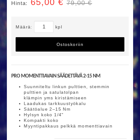
65,00
€
79,00 €
Hinta:
Määrä:
kpl
Ostoskoriin
PRO MOMENTTIAVAIN SÄÄDETTÄVÄ 2-15 NM
Suunniteltu linkun pulttien, stemmin
pulttien ja satulatolpan
klämpin yms kiristämiseen
Laadukas tarkkuustyökalu
Säätöalue 2–15 Nm
Hylsyn koko 1/4"
Kompakti koko
Myyntipakkaus pelkkä momenttiavain