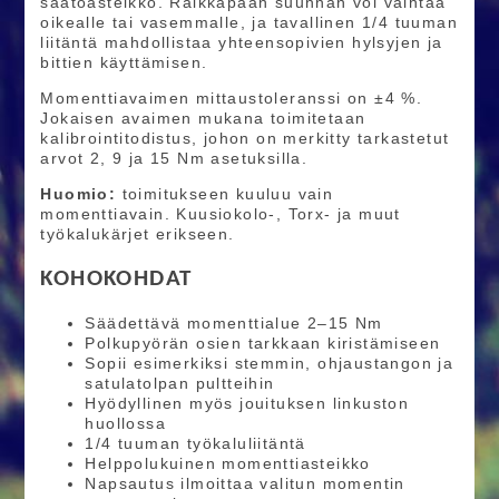
säätöasteikko. Räikkäpään suunnan voi vaihtaa
oikealle tai vasemmalle, ja tavallinen 1/4 tuuman
liitäntä mahdollistaa yhteensopivien hylsyjen ja
bittien käyttämisen.
Momenttiavaimen mittaustoleranssi on ±4 %.
Jokaisen avaimen mukana toimitetaan
kalibrointitodistus, johon on merkitty tarkastetut
arvot 2, 9 ja 15 Nm asetuksilla.
Huomio:
toimitukseen kuuluu vain
momenttiavain. Kuusiokolo-, Torx- ja muut
työkalukärjet erikseen.
KOHOKOHDAT
Säädettävä momenttialue 2–15 Nm
Polkupyörän osien tarkkaan kiristämiseen
Sopii esimerkiksi stemmin, ohjaustangon ja
satulatolpan pultteihin
Hyödyllinen myös jouituksen linkuston
huollossa
1/4 tuuman työkaluliitäntä
Helppolukuinen momenttiasteikko
Napsautus ilmoittaa valitun momentin