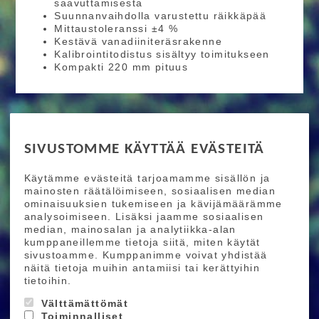
saavuttamisesta
Suunnanvaihdolla varustettu räikkäpää
Mittaustoleranssi ±4 %
Kestävä vanadiiniteräsrakenne
Kalibrointitodistus sisältyy toimitukseen
Kompakti 220 mm pituus
RIDE MORE
SIVUSTOMME KÄYTTÄÄ EVÄSTEITÄ
Etusivu
Toimitusehdot
Maksutapaehdot
Käytämme evästeitä tarjoamamme sisällön ja
Ride More – Pyöräkauppa ja pyörähuolto
mainosten räätälöimiseen, sosiaalisen median
Helsingissä
ominaisuuksien tukemiseen ja kävijämäärämme
analysoimiseen. Lisäksi jaamme sosiaalisen
median, mainosalan ja analytiikka-alan
TILAA UUTISKIRJEEMME
kumppaneillemme tietoja siitä, miten käytät
sivustoamme. Kumppanimme voivat yhdistää
Tilaamalla uutiskirjeemme saat uusimmat edut
näitä tietoja muihin antamiisi tai kerättyihin
suoraan sähköpostiisi.
tietoihin.
Välttämättömät
Toiminnalliset