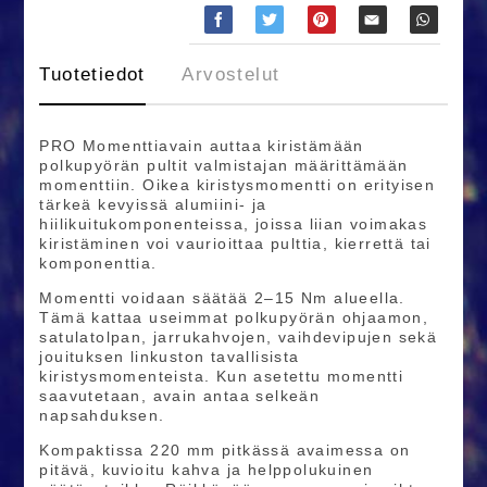
Tuotetiedot
Arvostelut
PRO Momenttiavain auttaa kiristämään
polkupyörän pultit valmistajan määrittämään
momenttiin. Oikea kiristysmomentti on erityisen
tärkeä kevyissä alumiini- ja
hiilikuitukomponenteissa, joissa liian voimakas
kiristäminen voi vaurioittaa pulttia, kierrettä tai
komponenttia.
Momentti voidaan säätää 2–15 Nm alueella.
Tämä kattaa useimmat polkupyörän ohjaamon,
satulatolpan, jarrukahvojen, vaihdevipujen sekä
jouituksen linkuston tavallisista
kiristysmomenteista. Kun asetettu momentti
saavutetaan, avain antaa selkeän
napsahduksen.
Kompaktissa 220 mm pitkässä avaimessa on
pitävä, kuvioitu kahva ja helppolukuinen