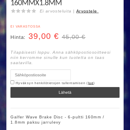
160MMX1.8MM
Ei arvosteluita |
Arvostele
EI VARASTOSSA
39,00
€
45,00 €
Hinta:
Tilapäisesti loppu. Anna sähköpostiosoitteesi
niin kerromme sinulle kun tuotetta on taas
saatavilla.
Hyväksyn henkilötietojen tallentamisen (
lue
)
Lähetä
Galfer Wave Brake Disc - 6-pultti 160mm /
1.8mm paksu jarrulevy