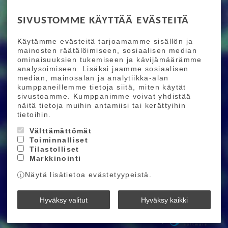
RIDE MORE
SIVUSTOMME KÄYTTÄÄ EVÄSTEITÄ
Etusivu
Toimitusehdot
Maksutapaehdot
Käytämme evästeitä tarjoamamme sisällön ja
Ride More – Pyöräkauppa ja pyörähuolto
mainosten räätälöimiseen, sosiaalisen median
Helsingissä
ominaisuuksien tukemiseen ja kävijämäärämme
analysoimiseen. Lisäksi jaamme sosiaalisen
median, mainosalan ja analytiikka-alan
TILAA UUTISKIRJEEMME
kumppaneillemme tietoja siitä, miten käytät
sivustoamme. Kumppanimme voivat yhdistää
Tilaamalla uutiskirjeemme saat uusimmat edut
näitä tietoja muihin antamiisi tai kerättyihin
suoraan sähköpostiisi.
tietoihin.
Välttämättömät
Toiminnalliset
Hyväksyn henkilötietojen tallentamisen (
lue
)
Tilastolliset
Markkinointi
Tilaa
Näytä lisätietoa evästetyypeistä.
Ride More © 2026
Hyväksy valitut
Hyväksy kaikki
Powered by