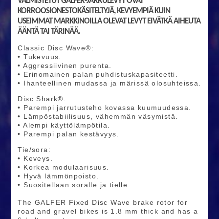
VALMISTETUT GALFER-JARRULEVYT OVAT
KORROOSIONESTOKÄSITELTYJÄ, KEVYEMPIÄ KUIN
USEIMMAT MARKKINOILLA OLEVAT LEVYT EIVÄTKÄ AIHEUTA
ÄÄNTÄ TAI TÄRINÄÄ.
Classic Disc Wave®:
• Tukevuus.
• Aggressiivinen purenta.
• Erinomainen palan puhdistuskapasiteetti.
• Ihanteellinen mudassa ja märissä olosuhteissa.
Disc Shark®:
• Parempi jarrutusteho kovassa kuumuudessa.
• Lämpöstabiilisuus, vähemmän väsymistä.
• Alempi käyttölämpötila.
• Parempi palan kestävyys.
Tie/sora:
• Keveys.
• Korkea modulaarisuus.
• Hyvä lämmönpoisto.
• Suositellaan soralle ja tielle.
The GALFER Fixed Disc Wave brake rotor for
road and gravel bikes is 1.8 mm thick and has a