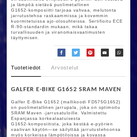
ja lämpöä sietävä puolimetallinen
G1652‑komposiitti tarjoaa vahvaa, melutonta
jarrutustehoa raskaammissa ja kovemmin
kuormitetuissa ajo-olosuhteissa. Sertifioitu ECE
R‑90‑standardin mukaan, mikä takaa
turvallisuuden ja viranomaisvaatimusten
täyttymisen.
Tuotetiedot
Arvostelut
GALFER E-BIKE G1652 SRAM MAVEN
Galfer E‑Bike G1652 (mallikoodi FD575G1652)
on puolimetallinen jarrupala, joka on optimoitu
SRAM Maven -jarrusatuloille. Valmistettu
Espanjassa korkealaatuisesta
G1652‑komposiitista, joka kestää e‑pyörien
vaativan käytön—se säilyttää jarrutustehoonsa
myös korkeissa lämpötiloissa ja kovassa