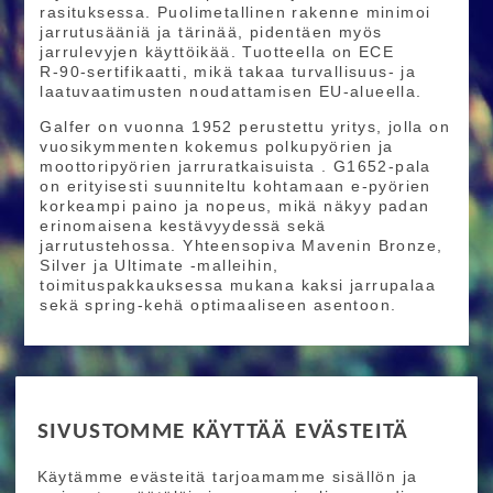
rasituksessa. Puolimetallinen rakenne minimoi
jarrutusääniä ja tärinää, pidentäen myös
jarrulevyjen käyttöikää. Tuotteella on ECE
R‑90‑sertifikaatti, mikä takaa turvallisuus- ja
laatuvaatimusten noudattamisen EU‑alueella.
Galfer on vuonna 1952 perustettu yritys, jolla on
vuosikymmenten kokemus polkupyörien ja
moottoripyörien jarruratkaisuista . G1652‑pala
on erityisesti suunniteltu kohtamaan e‑pyörien
korkeampi paino ja nopeus, mikä näkyy padan
erinomaisena kestävyydessä sekä
jarrutustehossa. Yhteensopiva Mavenin Bronze,
Silver ja Ultimate -malleihin,
toimituspakkauksessa mukana kaksi jarrupalaa
sekä spring‑kehä optimaaliseen asentoon.
RIDE MORE
SIVUSTOMME KÄYTTÄÄ EVÄSTEITÄ
Etusivu
Toimitusehdot
Maksutapaehdot
Käytämme evästeitä tarjoamamme sisällön ja
Ride More – Pyöräkauppa ja pyörähuolto