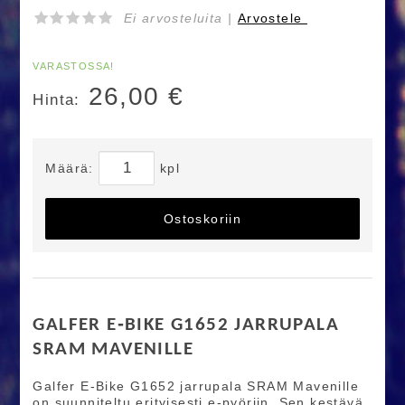
Ei arvosteluita |
Arvostele
VARASTOSSA!
26,00
€
Hinta:
Määrä:
kpl
Ostoskoriin
GALFER E‑BIKE G1652 JARRUPALA
SRAM MAVENILLE
Galfer E‑Bike G1652 jarrupala SRAM Mavenille
on suunniteltu erityisesti e‑pyöriin. Sen kestävä