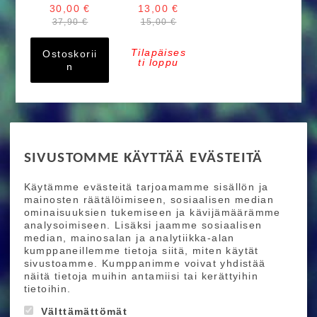
30,00 €
13,00 €
37,90 €
15,00 €
Tilapäises
Ostoskorii
ti loppu
n
RIDE MORE
SIVUSTOMME KÄYTTÄÄ EVÄSTEITÄ
Etusivu
Toimitusehdot
Maksutapaehdot
Käytämme evästeitä tarjoamamme sisällön ja
Ride More – Pyöräkauppa ja pyörähuolto
mainosten räätälöimiseen, sosiaalisen median
Helsingissä
ominaisuuksien tukemiseen ja kävijämäärämme
analysoimiseen. Lisäksi jaamme sosiaalisen
median, mainosalan ja analytiikka-alan
TILAA UUTISKIRJEEMME
kumppaneillemme tietoja siitä, miten käytät
sivustoamme. Kumppanimme voivat yhdistää
Tilaamalla uutiskirjeemme saat uusimmat edut
näitä tietoja muihin antamiisi tai kerättyihin
suoraan sähköpostiisi.
tietoihin.
Välttämättömät