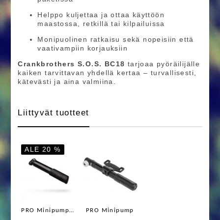
Helppo kuljettaa ja ottaa käyttöön
maastossa, retkillä tai kilpailuissa
Monipuolinen ratkaisu sekä nopeisiin että
vaativampiin korjauksiin
Crankbrothers S.O.S. BC18
tarjoaa pyöräilijälle
kaiken tarvittavan yhdellä kertaa – turvallisesti,
kätevästi ja aina valmiina.
Liittyvät tuotteet
ALE 20 %
PRO Minipumppu performance XS
PRO Minipump