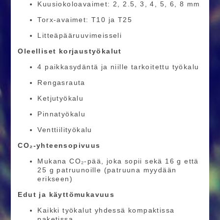
Kuusiokoloavaimet: 2, 2.5, 3, 4, 5, 6, 8 mm
Torx-avaimet: T10 ja T25
Litteäpääruuvimeisseli
Oleelliset korjaustyökalut
4 paikkasydäntä ja niille tarkoitettu työkalu
Rengasrauta
Ketjutyökalu
Pinnatyökalu
Venttiilityökalu
CO₂-yhteensopivuus
Mukana CO₂-pää, joka sopii sekä 16 g että
25 g patruunoille (patruuna myydään
erikseen)
Edut ja käyttömukavuus
Kaikki työkalut yhdessä kompaktissa
paketissa