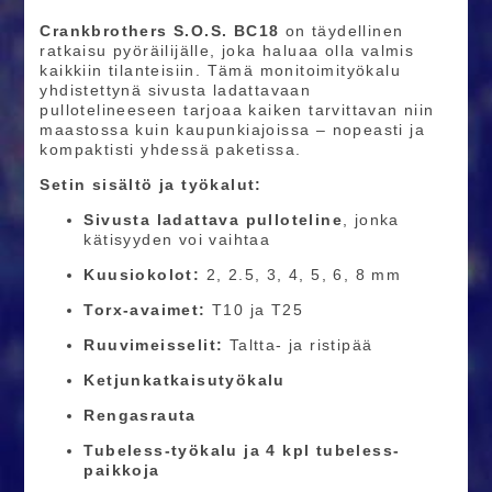
Crankbrothers S.O.S. BC18
on täydellinen
ratkaisu pyöräilijälle, joka haluaa olla valmis
kaikkiin tilanteisiin. Tämä monitoimityökalu
yhdistettynä sivusta ladattavaan
pullotelineeseen tarjoaa kaiken tarvittavan niin
maastossa kuin kaupunkiajoissa – nopeasti ja
kompaktisti yhdessä paketissa.
Setin sisältö ja työkalut:
Sivusta ladattava pulloteline
, jonka
kätisyyden voi vaihtaa
Kuusiokolot:
2, 2.5, 3, 4, 5, 6, 8 mm
Torx-avaimet:
T10 ja T25
Ruuvimeisselit:
Taltta- ja ristipää
Ketjunkatkaisutyökalu
Rengasrauta
Tubeless-työkalu ja 4 kpl tubeless-
paikkoja