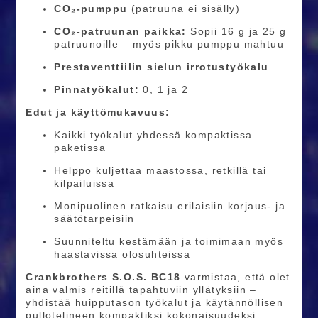
CO₂-pumppu
(patruuna ei sisälly)
CO₂-patruunan paikka:
Sopii 16 g ja 25 g
patruunoille – myös pikku pumppu mahtuu
Prestaventtiilin sielun irrotustyökalu
Pinnatyökalut:
0, 1 ja 2
Edut ja käyttömukavuus:
Kaikki työkalut yhdessä kompaktissa
paketissa
Helppo kuljettaa maastossa, retkillä tai
kilpailuissa
Monipuolinen ratkaisu erilaisiin korjaus- ja
säätötarpeisiin
Suunniteltu kestämään ja toimimaan myös
haastavissa olosuhteissa
Crankbrothers S.O.S. BC18
varmistaa, että olet
aina valmis reitillä tapahtuviin yllätyksiin –
yhdistää huipputason työkalut ja käytännöllisen
pullotelineen kompaktiksi kokonaisuudeksi.