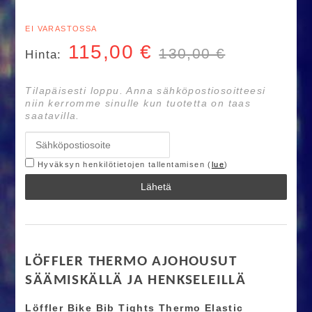
EI VARASTOSSA
115,00
€
130,00 €
Hinta:
Tilapäisesti loppu. Anna sähköpostiosoitteesi
niin kerromme sinulle kun tuotetta on taas
saatavilla.
Hyväksyn henkilötietojen tallentamisen (
lue
)
Lähetä
LÖFFLER THERMO AJOHOUSUT
SÄÄMISKÄLLÄ JA HENKSELEILLÄ
Löffler Bike Bib Tights Thermo Elastic