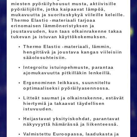
miesten pyöräilyhousut musta,
aktiivisille
pyöräilijöille
, jotka kaipaavat
lämpöä,
mukavuutta ja suorituskykyä viileille keleille
.
Thermo Elastic -materiaali tarjoaa
erinomaisen lämmöneristyksen ja
joustavuuden, kun taas olkainrakenne takaa
tukevan ja istuvan käyttökokemuksen.
Thermo Elastic -materiaali
, lämmin,
hengittävä ja joustava kangas viileisiin
sääolosuhteisiin.
Integroitu istuinpehmuste,
parantaa
ajomukavuutta pitkilläkin lenkeillä.
Ergonominen leikkaus
, suunniteltu
optimaaliseksi pyöräilyasennossa.
Litteät saumat ja olkainrakenne
, estävät
hiertymiä ja takaavat täydellisen
istuvuuden.
Heijastavat yksityiskohdat
, parantavat
näkyvyyttä hämärässä ja liikenteessä.
Valmistettu Euroopassa
, laadukasta ja