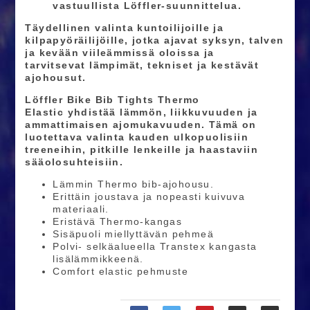
vastuullista Löffler-suunnittelua.
Täydellinen valinta
kuntoilijoille ja
kilpapyöräilijöille
, jotka ajavat
syksyn, talven
ja kevään viileämmissä oloissa
ja
tarvitsevat
lämpimät, tekniset ja kestävät
ajohousut
.
Löffler Bike Bib Tights Thermo
Elastic
yhdistää
lämmön, liikkuvuuden ja
ammattimaisen ajomukavuuden
. Tämä on
luotettava valinta
kauden ulkopuolisiin
treeneihin, pitkille lenkeille ja haastaviin
sääolosuhteisiin
.
Lämmin Thermo bib-ajohousu.
Erittäin joustava ja nopeasti kuivuva
materiaali.
Eristävä Thermo-kangas
Sisäpuoli miellyttävän pehmeä
Polvi- selkäalueella Transtex kangasta
lisälämmikkeenä.
Comfort elastic pehmuste