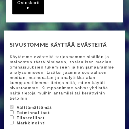
Ostoskorii
n
RIDE MORE
SIVUSTOMME KÄYTTÄÄ EVÄSTEITÄ
Etusivu
Toimitusehdot
Maksutapaehdot
Käytämme evästeitä tarjoamamme sisällön ja
Ride More – Pyöräkauppa ja pyörähuolto
mainosten räätälöimiseen, sosiaalisen median
Helsingissä
ominaisuuksien tukemiseen ja kävijämäärämme
analysoimiseen. Lisäksi jaamme sosiaalisen
median, mainosalan ja analytiikka-alan
TILAA UUTISKIRJEEMME
kumppaneillemme tietoja siitä, miten käytät
sivustoamme. Kumppanimme voivat yhdistää
Tilaamalla uutiskirjeemme saat uusimmat edut
näitä tietoja muihin antamiisi tai kerättyihin
suoraan sähköpostiisi.
tietoihin.
Välttämättömät
Toiminnalliset
Hyväksyn henkilötietojen tallentamisen (
lue
)
Tilastolliset
Markkinointi
Tilaa