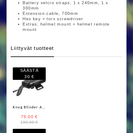
Battery velcro straps; 1 x 240mm, 1 x
300mm
Extension cable, 700mm
Hex key + torx screwdriver
Extras; helmet mount + helmet remote
mount
Liittyvät tuotteet
SÄÄSTÄ
30 €
Knog Blinder Akku 10 000 mAh
79,00 €
109,00 €