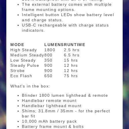
The external battery comes with multiple
frame mounting options.
Intelligent button LEDs show battery level
and charge status.
USB-C rechargeable with charge status
indicators.
MODE
LUMENS
RUNTIME
High Steady
1800
2.5 hrs
Medium Steady
800
6.5 hrs
Low Steady
350
15 hrs
Steady Pulse
900
12 hrs
Strobe
900
12 hrs
Eco Flash
650
75 hrs
What's in the box:
Blinder 1800 lumen lighthead & remote
Handlebar remote mount
Handlebar lighthead mount
Shims; 31.8mm / 35mm - for the perfect
bar fit
10,000 mAh battery pack
Battery frame mount & bolts