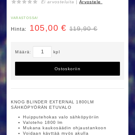
Ei arvosteluita |
Arvostele
VARASTOSSA!
105,00
€
119,90 €
Hinta:
Määrä:
kpl
Ostoskoriin
KNOG BLINDER EXTERNAL 1800LM
SÄHKÖPYÖRÄN ETUVALO
Huipputehokas valo sähköpyöriin
Valoteho 1800 lm
Mukana kaukosäädin ohjaustankoon
Voidaan käyttää myös akulla