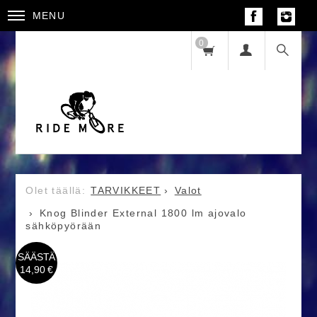
MENU
0
TARVIKKEET
Valot
Knog Blinder External 1800 lm ajovalo
sähköpyörään
SÄÄSTÄ
14,90 €