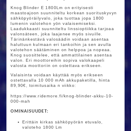
Knog Blinder E 1800Lm on erityisesti
maastoajoon suunniteltu korkean suorituskyvyn
sähköpyöräilyvalo, joka tuottaa jopa 1800
lumenin valotehon yön valaisemiseksi.
Laadukkaasti suunniteltu linssioptiikka tarjoaa
valonsäteen, joka laajenee myös sivuille.
Tärinänkestävä valosäädin voidaan asentaa
haluttuun kulmaan eri tankoihin ja sen avulla
valotehon säätäminen on helppoa ja nopeaa.
Knog suosittelee, että ammattilainen asentaa
valon. Eri moottoreihin sopiva valokaapeli
valosta moottoriin on ostettava erikseen.
Valaisinta voidaan käyttää myös erikseen
ostettavalla 10 000 mAh akkupaketilla, hinta
89,90€, toimitusaika n viikko:
https://www.ridemore.fi/knog-blinder-akku-10-
000-mah
OMINAISUUDET:
Erittäin kirkas sähköpyörän etuvalo,
valoteho 1800 Lm